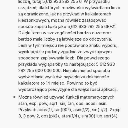
liczbę, tutaj 5,612 933 282 255 6. W przypadku
urządzeń, dla których możliwości wyświetlania liczb
są ograniczone, jak na przykład w kalkulatorach
kieszonkowych, można również zastosować
sposób zapisu liczb jako 5,612 933 282 255 6E+21.
Dzięki temu w szczególności bardzo duże oraz
bardzo małe liczby są łatwiejsze do odczytania.
Jeśli w tym miejscu nie postawiono znaku wyboru,
wynik będzie podany zgodnie ze zwyczajowym
sposobem zapisywania liczb. Dla powyższego
przykładu wyglądałoby to następująco: 5 612 933
282 255 600 000 000. Niezależnie od sposobu
wyświetlania wyników, największa dokładność
kalkulatora to 14 miejsc. Powinno to być
wystarczająco precyzyjne dla większości aplikacji.
Można również używać funkcji matematycznych
atan, exp, pow, sqrt, sin, tan, cos, acos i asin.
Przykład: acos(1), tan(90°), asin(1/2), sin(π/2), 2 exp
3, 3 pow 2, cos(pi/2), atan(1/4), sin(90) lub sqrt(4)