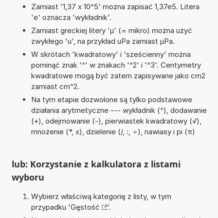
Zamiast '1,37 x 10^5' można zapisać 1,37e5. Litera
'e' oznacza 'wykładnik'.
Zamiast greckiej litery 'µ' (= mikro) można użyć
zwykłego 'u', na przykład uPa zamiast µPa.
W skrótach 'kwadratowy' i 'sześcienny' można
pominąć znak '^' w znakach '^2' i '^3'. Centymetry
kwadratowe mogą być zatem zapisywane jako cm2
zamiast cm^2.
Na tym etapie dozwolone są tylko podstawowe
działania arytmetyczne --- wykładnik (^), dodawanie
(+), odejmowanie (-), pierwiastek kwadratowy (√),
mnożenie (*, x), dzielenie (/, :, ÷), nawiasy i pi (π)
lub: Korzystanie z kalkulatora z listami
wyboru
Wybierz właściwą kategorię z listy, w tym
przypadku '
Gęstość
'.