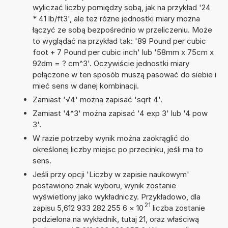
wyliczać liczby pomiędzy sobą, jak na przykład '24
* 41 lb/ft3', ale też różne jednostki miary można
łączyć ze sobą bezpośrednio w przeliczeniu. Może
to wyglądać na przykład tak: '89 Pound per cubic
foot + 7 Pound per cubic inch' lub '58mm x 75cm x
92dm = ? cm^3'. Oczywiście jednostki miary
połączone w ten sposób muszą pasować do siebie i
mieć sens w danej kombinacji.
Zamiast '√4' można zapisać 'sqrt 4'.
Zamiast '4^3' można zapisać '4 exp 3' lub '4 pow
3'.
W razie potrzeby wynik można zaokrąglić do
określonej liczby miejsc po przecinku, jeśli ma to
sens.
Jeśli przy opcji 'Liczby w zapisie naukowym'
postawiono znak wyboru, wynik zostanie
wyświetlony jako wykładniczy. Przykładowo, dla
21
zapisu 5,612 933 282 255 6
×
10
liczba zostanie
podzielona na wykładnik, tutaj 21, oraz właściwą