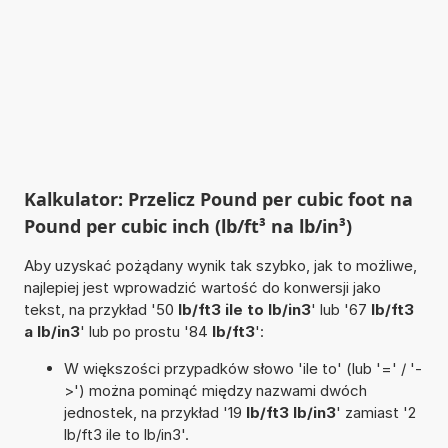
Kalkulator: Przelicz Pound per cubic foot na
Pound per cubic inch (lb/ft³ na lb/in³)
Aby uzyskać pożądany wynik tak szybko, jak to możliwe,
najlepiej jest wprowadzić wartość do konwersji jako
tekst, na przykład '50
lb/ft3 ile to lb/in3
' lub '67
lb/ft3
a lb/in3
' lub po prostu '84
lb/ft3
':
W większości przypadków słowo 'ile to' (lub '=' / '-
>') można pominąć między nazwami dwóch
jednostek, na przykład '19
lb/ft3 lb/in3
' zamiast '2
lb/ft3 ile to lb/in3'.