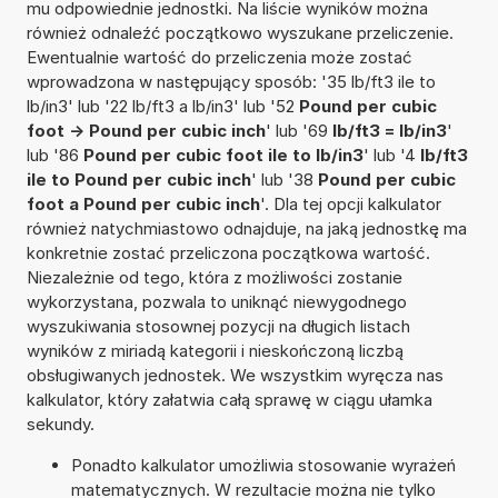
mu odpowiednie jednostki. Na liście wyników można
również odnaleźć początkowo wyszukane przeliczenie.
Ewentualnie wartość do przeliczenia może zostać
wprowadzona w następujący sposób: '35 lb/ft3 ile to
lb/in3' lub '22 lb/ft3 a lb/in3' lub '52
Pound per cubic
foot -> Pound per cubic inch
' lub '69
lb/ft3 = lb/in3
'
lub '86
Pound per cubic foot ile to lb/in3
' lub '4
lb/ft3
ile to Pound per cubic inch
' lub '38
Pound per cubic
foot a Pound per cubic inch
'. Dla tej opcji kalkulator
również natychmiastowo odnajduje, na jaką jednostkę ma
konkretnie zostać przeliczona początkowa wartość.
Niezależnie od tego, która z możliwości zostanie
wykorzystana, pozwala to uniknąć niewygodnego
wyszukiwania stosownej pozycji na długich listach
wyników z miriadą kategorii i nieskończoną liczbą
obsługiwanych jednostek. We wszystkim wyręcza nas
kalkulator, który załatwia całą sprawę w ciągu ułamka
sekundy.
Ponadto kalkulator umożliwia stosowanie wyrażeń
matematycznych. W rezultacie można nie tylko