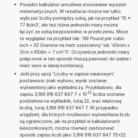
Ponadto kalkulator umożliwia stosowanie wyrażeń
matematycznych. W rezultacie można nie tylko
wyliczać liczby pomiędzy sobą, jak na przykład '15 *
77 lb/in3', ale też różne jednostki miary można
łączyć ze sobą bezpośrednio w przeliczeniu. Może
to wyglądać na przykład tak: '89 Pound per cubic
inch + 52 Gramów na metr sześcienny' lub '40mm x
3cm x 65dm = ? cm^3'. Oczywiście jednostki miary
połączone w ten sposób muszą pasować do siebie i
mieć sens w danej kombinacji.
Jeśli przy opcji 'Liczby w zapisie naukowym'
postawiono znak wyboru, wynik zostanie
wyświetlony jako wykładniczy. Przykładowo, dla
22
zapisu 3,166 916 637 847 7
×
10
liczba zostanie
podzielona na wykładnik, tutaj 22, oraz właściwą
liczbę, tutaj 3,166 916 637 847 7. W przypadku
urządzeń, dla których możliwości wyświetlania liczb
są ograniczone, jak na przykład w kalkulatorach
kieszonkowych, można również zastosować
sposób zapisu liczb jako 3,166 916 637 847 7E+22.