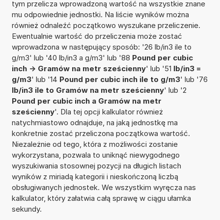
tym przelicza wprowadzoną wartość na wszystkie znane
mu odpowiednie jednostki. Na liście wyników można
również odnaleźć początkowo wyszukane przeliczenie.
Ewentualnie wartość do przeliczenia może zostać
wprowadzona w następujący sposób: '26 lb/in3 ile to
g/m3' lub '40 lb/in3 a g/m3' lub '88
Pound per cubic
inch -> Gramów na metr sześcienny
' lub '51
lb/in3 =
g/m3
' lub '14
Pound per cubic inch ile to g/m3
' lub '76
lb/in3 ile to Gramów na metr sześcienny
' lub '2
Pound per cubic inch a Gramów na metr
sześcienny
'. Dla tej opcji kalkulator również
natychmiastowo odnajduje, na jaką jednostkę ma
konkretnie zostać przeliczona początkowa wartość.
Niezależnie od tego, która z możliwości zostanie
wykorzystana, pozwala to uniknąć niewygodnego
wyszukiwania stosownej pozycji na długich listach
wyników z miriadą kategorii i nieskończoną liczbą
obsługiwanych jednostek. We wszystkim wyręcza nas
kalkulator, który załatwia całą sprawę w ciągu ułamka
sekundy.