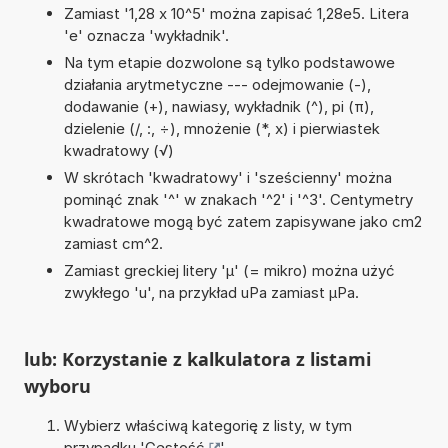
Zamiast '1,28 x 10^5' można zapisać 1,28e5. Litera
'e' oznacza 'wykładnik'.
Na tym etapie dozwolone są tylko podstawowe
działania arytmetyczne --- odejmowanie (-),
dodawanie (+), nawiasy, wykładnik (^), pi (π),
dzielenie (/, :, ÷), mnożenie (*, x) i pierwiastek
kwadratowy (√)
W skrótach 'kwadratowy' i 'sześcienny' można
pominąć znak '^' w znakach '^2' i '^3'. Centymetry
kwadratowe mogą być zatem zapisywane jako cm2
zamiast cm^2.
Zamiast greckiej litery 'µ' (= mikro) można użyć
zwykłego 'u', na przykład uPa zamiast µPa.
lub: Korzystanie z kalkulatora z listami
wyboru
Wybierz właściwą kategorię z listy, w tym
przypadku '
Gęstość
'.