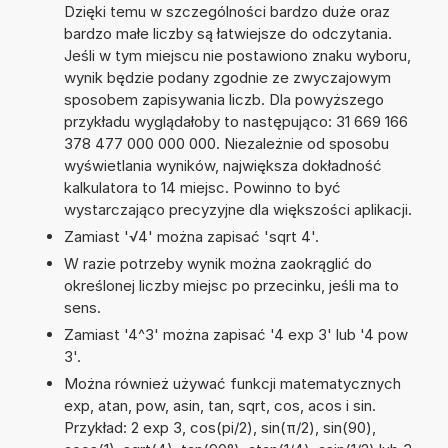
Dzięki temu w szczególności bardzo duże oraz
bardzo małe liczby są łatwiejsze do odczytania.
Jeśli w tym miejscu nie postawiono znaku wyboru,
wynik będzie podany zgodnie ze zwyczajowym
sposobem zapisywania liczb. Dla powyższego
przykładu wyglądałoby to następująco: 31 669 166
378 477 000 000 000. Niezależnie od sposobu
wyświetlania wyników, największa dokładność
kalkulatora to 14 miejsc. Powinno to być
wystarczająco precyzyjne dla większości aplikacji.
Zamiast '√4' można zapisać 'sqrt 4'.
W razie potrzeby wynik można zaokrąglić do
określonej liczby miejsc po przecinku, jeśli ma to
sens.
Zamiast '4^3' można zapisać '4 exp 3' lub '4 pow
3'.
Można również używać funkcji matematycznych
exp, atan, pow, asin, tan, sqrt, cos, acos i sin.
Przykład: 2 exp 3, cos(pi/2), sin(π/2), sin(90),