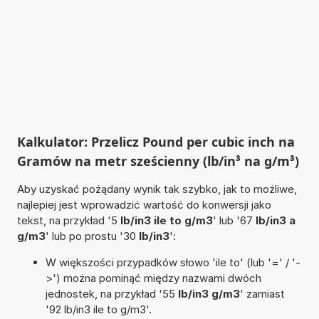
Kalkulator: Przelicz Pound per cubic inch na
Gramów na metr sześcienny (lb/in³ na g/m³)
Aby uzyskać pożądany wynik tak szybko, jak to możliwe,
najlepiej jest wprowadzić wartość do konwersji jako
tekst, na przykład '5
lb/in3 ile to g/m3
' lub '67
lb/in3 a
g/m3
' lub po prostu '30
lb/in3
':
W większości przypadków słowo 'ile to' (lub '=' / '-
>') można pominąć między nazwami dwóch
jednostek, na przykład '55
lb/in3 g/m3
' zamiast
'92 lb/in3 ile to g/m3'.