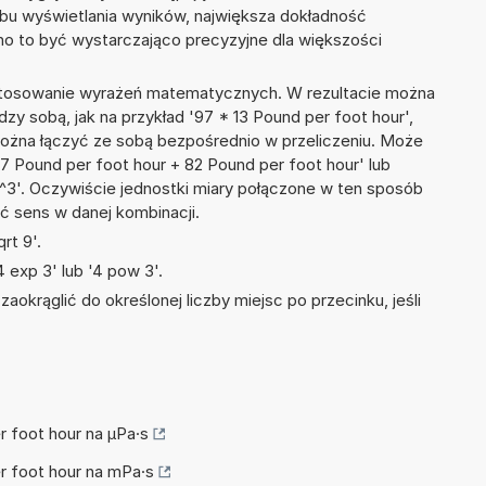
bu wyświetlania wyników, największa dokładność
nno to być wystarczająco precyzyjne dla większości
 stosowanie wyrażeń matematycznych. W rezultacie można
dzy sobą, jak na przykład '97 * 13 Pound per foot hour',
 można łączyć ze sobą bezpośrednio w przeliczeniu. Może
67 Pound per foot hour + 82 Pound per foot hour' lub
'. Oczywiście jednostki miary połączone w ten sposób
ć sens w danej kombinacji.
rt 9'.
 exp 3' lub '4 pow 3'.
okrąglić do określonej liczby miejsc po przecinku, jeśli
r foot hour na µPa·s
er foot hour na mPa·s