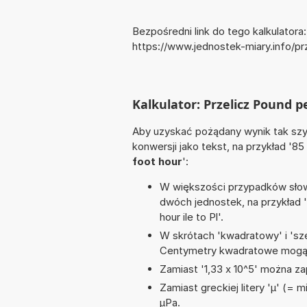
Bezpośredni link do tego kalkulatora:
https://www.jednostek-miary.info/p
Kalkulator: Przelicz Pound p
Aby uzyskać pożądany wynik tak szyb
konwersji jako tekst, na przykład '85 
foot hour
':
W większości przypadków słowo
dwóch jednostek, na przykład '
hour ile to Pl'.
W skrótach 'kwadratowy' i 'sze
Centymetry kwadratowe mogą 
Zamiast '1,33 x 10^5' można zap
Zamiast greckiej litery 'µ' (= 
µPa.