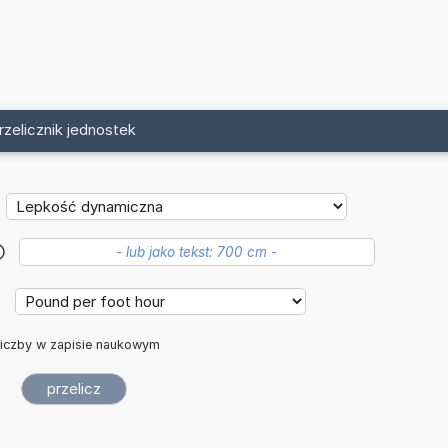
rzelicznik jednostek
?
iczby w zapisie naukowym