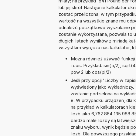
miary; na przykład '841 Pound per f
lub jej skrót Następnie kalkulator ok
zostać przeliczona, w tym przypadk
wartość na wszystkie znane mu odpo
odnaleźć początkowo wyszukane prze
zostanie wykorzystana, pozwala to 
długich listach wyników z miriadą ka
wszystkim wyręcza nas kalkulator, k
Można również używać funkcji m
i cos. Przykład: sin(π/2), sqrt(4
pow 2 lub cos(pi/2)
Jeśli przy opcji 'Liczby w zap
wyświetlony jako wykładniczy. 
zostanie podzielona na wykładni
8. W przypadku urządzeń, dla k
na przykład w kalkulatorach 
liczb jako 6,762 864 135 988 8
bardzo małe liczby są łatwiejs
znaku wyboru, wynik będzie 
liczb. Dla powyższego przykła