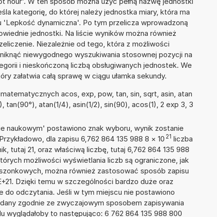
oot hour'. W ten sposób można użyć pełną nazwę jednostki
reśla kategorię, do której należy jednostka miary, która ma
u 'Lepkość dynamiczna'. Po tym przelicza wprowadzoną
wiednie jednostki. Na liście wyników można również
liczenie. Niezależnie od tego, która z możliwości
uniknąć niewygodnego wyszukiwania stosownej pozycji na
tegorii i nieskończoną liczbą obsługiwanych jednostek. We
tóry załatwia całą sprawę w ciągu ułamka sekundy.
atematycznych acos, exp, pow, tan, sin, sqrt, asin, atan
), tan(90°), atan(1/4), asin(1/2), sin(90), acos(1), 2 exp 3, 3
isie naukowym' postawiono znak wyboru, wynik zostanie
21
Przykładowo, dla zapisu 6,762 864 135 988 8
×
10
liczba
k, tutaj 21, oraz właściwą liczbę, tutaj 6,762 864 135 988
tórych możliwości wyświetlania liczb są ograniczone, jak
kieszonkowych, można również zastosować sposób zapisu
E+21. Dzięki temu w szczególności bardzo duże oraz
ze do odczytania. Jeśli w tym miejscu nie postawiono
podany zgodnie ze zwyczajowym sposobem zapisywania
du wyglądałoby to następująco: 6 762 864 135 988 800