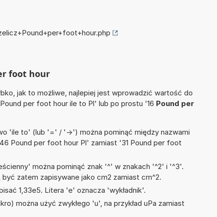
rzelicz+Pound+per+foot+hour.php
er foot hour
ko, jak to możliwe, najlepiej jest wprowadzić wartość do
Pound per foot hour ile to Pl' lub po prostu '16
Pound per
 'ile to' (lub '=' / '->') można pominąć między nazwami
46 Pound per foot hour Pl' zamiast '31 Pound per foot
ścienny' można pominąć znak '^' w znakach '^2' i '^3'.
być zatem zapisywane jako cm2 zamiast cm^2.
isać 1,33e5. Litera 'e' oznacza 'wykładnik'.
mikro) można użyć zwykłego 'u', na przykład uPa zamiast