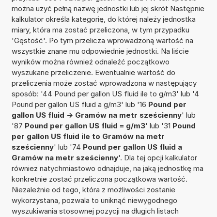
można użyć pełną nazwę jednostki lub jej skrót Następnie
kalkulator określa kategorię, do której należy jednostka
miary, która ma zostać przeliczona, w tym przypadku
'Gęstość'. Po tym przelicza wprowadzoną wartość na
wszystkie znane mu odpowiednie jednostki. Na liście
wyników można również odnaleźć początkowo
wyszukane przeliczenie. Ewentualnie wartość do
przeliczenia może zostać wprowadzona w następujący
sposób: '44 Pound per gallon US fluid ile to g/m3' lub '4
Pound per gallon US fluid a g/m3' lub '16
Pound per
gallon US fluid -> Gramów na metr sześcienny
' lub
'87
Pound per gallon US fluid = g/m3
' lub '31
Pound
per gallon US fluid ile to Gramów na metr
sześcienny
' lub '74
Pound per gallon US fluid a
Gramów na metr sześcienny
'. Dla tej opcji kalkulator
również natychmiastowo odnajduje, na jaką jednostkę ma
konkretnie zostać przeliczona początkowa wartość.
Niezależnie od tego, która z możliwości zostanie
wykorzystana, pozwala to uniknąć niewygodnego
wyszukiwania stosownej pozycji na długich listach