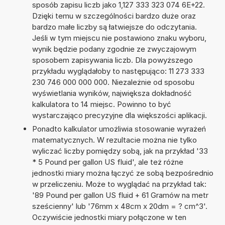
sposób zapisu liczb jako 1,127 333 323 074 6E+22.
Dzięki temu w szczególności bardzo duże oraz
bardzo małe liczby są łatwiejsze do odczytania.
Jeśli w tym miejscu nie postawiono znaku wyboru,
wynik będzie podany zgodnie ze zwyczajowym
sposobem zapisywania liczb. Dla powyższego
przykładu wyglądałoby to następująco: 11 273 333
230 746 000 000 000. Niezależnie od sposobu
wyświetlania wyników, największa dokładność
kalkulatora to 14 miejsc. Powinno to być
wystarczająco precyzyjne dla większości aplikacji.
Ponadto kalkulator umożliwia stosowanie wyrażeń
matematycznych. W rezultacie można nie tylko
wyliczać liczby pomiędzy sobą, jak na przykład '33
* 5 Pound per gallon US fluid', ale też różne
jednostki miary można łączyć ze sobą bezpośrednio
w przeliczeniu. Może to wyglądać na przykład tak:
'89 Pound per gallon US fluid + 61 Gramów na metr
sześcienny' lub '76mm x 48cm x 20dm = ? cm^3'.
Oczywiście jednostki miary połączone w ten