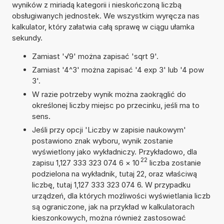
wyników z miriadą kategorii i nieskończoną liczbą
obsługiwanych jednostek. We wszystkim wyręcza nas
kalkulator, który załatwia całą sprawę w ciągu ułamka
sekundy.
Zamiast '√9' można zapisać 'sqrt 9'.
Zamiast '4^3' można zapisać '4 exp 3' lub '4 pow
3'.
W razie potrzeby wynik można zaokrąglić do
określonej liczby miejsc po przecinku, jeśli ma to
sens.
Jeśli przy opcji 'Liczby w zapisie naukowym'
postawiono znak wyboru, wynik zostanie
wyświetlony jako wykładniczy. Przykładowo, dla
22
zapisu 1,127 333 323 074 6
×
10
liczba zostanie
podzielona na wykładnik, tutaj 22, oraz właściwą
liczbę, tutaj 1,127 333 323 074 6. W przypadku
urządzeń, dla których możliwości wyświetlania liczb
są ograniczone, jak na przykład w kalkulatorach
kieszonkowych, można również zastosować