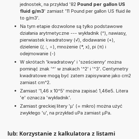
jednostek, na przykład '82
Pound per gallon US
fluid g/m3
' zamiast '11 Pound per gallon US fluid ile
to g/m3'.
Na tym etapie dozwolone są tylko podstawowe
działania arytmetyczne --- wykładnik (^), nawiasy,
pierwiastek kwadratowy (√), dodawanie (+),
dzielenie (/, :, ÷), mnożenie (*, x), pi (π) i
odejmowanie (-)
W skrótach 'kwadratowy' i 'sześcienny' można
pominąć znak '^' w znakach '^2' i '^3'. Centymetry
kwadratowe mogą być zatem zapisywane jako cm2
zamiast cm^2.
Zamiast '1,46 x 10^5' można zapisać 1,46e5. Litera
'e' oznacza 'wykładnik'.
Zamiast greckiej litery 'µ' (= mikro) można użyć
zwykłego 'u', na przykład uPa zamiast µPa.
lub: Korzystanie z kalkulatora z listami