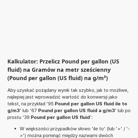
Kalkulator: Przelicz Pound per gallon (US
fluid) na Gramów na metr sześcienny
(Pound per gallon (US fluid) na g/m³)
Aby uzyskać pożądany wynik tak szybko, jak to możliwe,
najlepiej jest wprowadzić wartość do konwersji jako
tekst, na przykład '95
Pound per gallon US fluid ile to
g/m3
' lub '67
Pound per gallon US fluid a g/m3
' lub po
prostu '39
Pound per gallon US fluid
':
W większości przypadków słowo 'ile to' (lub '=' / '-
>') można pominąć między nazwami dwóch