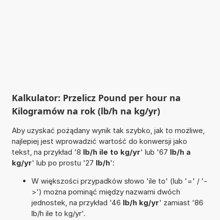
Kalkulator: Przelicz Pound per hour na
Kilogramów na rok (lb/h na kg/yr)
Aby uzyskać pożądany wynik tak szybko, jak to możliwe,
najlepiej jest wprowadzić wartość do konwersji jako
tekst, na przykład '8
lb/h ile to kg/yr
' lub '67
lb/h a
kg/yr
' lub po prostu '27
lb/h
':
W większości przypadków słowo 'ile to' (lub '=' / '-
>') można pominąć między nazwami dwóch
jednostek, na przykład '46
lb/h kg/yr
' zamiast '86
lb/h ile to kg/yr'.