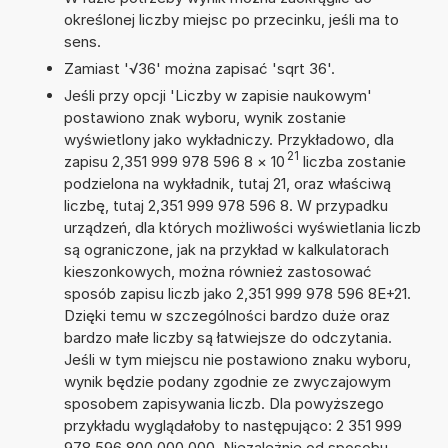
określonej liczby miejsc po przecinku, jeśli ma to
sens.
Zamiast '√36' można zapisać 'sqrt 36'.
Jeśli przy opcji 'Liczby w zapisie naukowym'
postawiono znak wyboru, wynik zostanie
wyświetlony jako wykładniczy. Przykładowo, dla
21
zapisu 2,351 999 978 596 8
×
10
liczba zostanie
podzielona na wykładnik, tutaj 21, oraz właściwą
liczbę, tutaj 2,351 999 978 596 8. W przypadku
urządzeń, dla których możliwości wyświetlania liczb
są ograniczone, jak na przykład w kalkulatorach
kieszonkowych, można również zastosować
sposób zapisu liczb jako 2,351 999 978 596 8E+21.
Dzięki temu w szczególności bardzo duże oraz
bardzo małe liczby są łatwiejsze do odczytania.
Jeśli w tym miejscu nie postawiono znaku wyboru,
wynik będzie podany zgodnie ze zwyczajowym
sposobem zapisywania liczb. Dla powyższego
przykładu wyglądałoby to następująco: 2 351 999
978 596 800 000 000. Niezależnie od sposobu