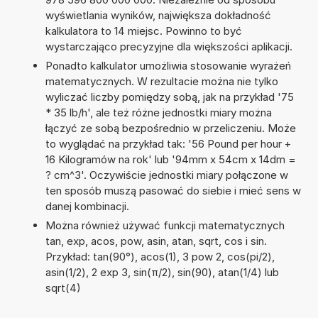
wyświetlania wyników, największa dokładność
kalkulatora to 14 miejsc. Powinno to być
wystarczająco precyzyjne dla większości aplikacji.
Ponadto kalkulator umożliwia stosowanie wyrażeń
matematycznych. W rezultacie można nie tylko
wyliczać liczby pomiędzy sobą, jak na przykład '75
* 35 lb/h', ale też różne jednostki miary można
łączyć ze sobą bezpośrednio w przeliczeniu. Może
to wyglądać na przykład tak: '56 Pound per hour +
16 Kilogramów na rok' lub '94mm x 54cm x 14dm =
? cm^3'. Oczywiście jednostki miary połączone w
ten sposób muszą pasować do siebie i mieć sens w
danej kombinacji.
Można również używać funkcji matematycznych
tan, exp, acos, pow, asin, atan, sqrt, cos i sin.
Przykład: tan(90°), acos(1), 3 pow 2, cos(pi/2),
asin(1/2), 2 exp 3, sin(π/2), sin(90), atan(1/4) lub
sqrt(4)