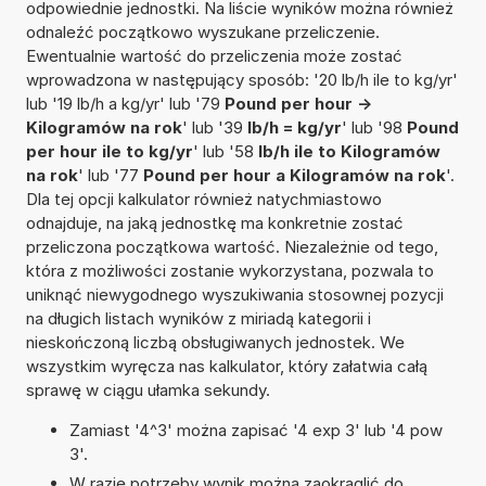
odpowiednie jednostki. Na liście wyników można również
odnaleźć początkowo wyszukane przeliczenie.
Ewentualnie wartość do przeliczenia może zostać
wprowadzona w następujący sposób: '20 lb/h ile to kg/yr'
lub '19 lb/h a kg/yr' lub '79
Pound per hour ->
Kilogramów na rok
' lub '39
lb/h = kg/yr
' lub '98
Pound
per hour ile to kg/yr
' lub '58
lb/h ile to Kilogramów
na rok
' lub '77
Pound per hour a Kilogramów na rok
'.
Dla tej opcji kalkulator również natychmiastowo
odnajduje, na jaką jednostkę ma konkretnie zostać
przeliczona początkowa wartość. Niezależnie od tego,
która z możliwości zostanie wykorzystana, pozwala to
uniknąć niewygodnego wyszukiwania stosownej pozycji
na długich listach wyników z miriadą kategorii i
nieskończoną liczbą obsługiwanych jednostek. We
wszystkim wyręcza nas kalkulator, który załatwia całą
sprawę w ciągu ułamka sekundy.
Zamiast '4^3' można zapisać '4 exp 3' lub '4 pow
3'.
W razie potrzeby wynik można zaokrąglić do