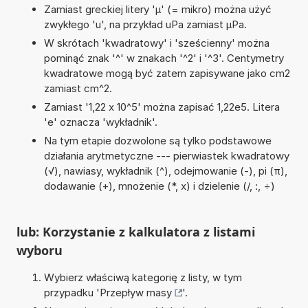
Zamiast greckiej litery 'µ' (= mikro) można użyć
zwykłego 'u', na przykład uPa zamiast µPa.
W skrótach 'kwadratowy' i 'sześcienny' można
pominąć znak '^' w znakach '^2' i '^3'. Centymetry
kwadratowe mogą być zatem zapisywane jako cm2
zamiast cm^2.
Zamiast '1,22 x 10^5' można zapisać 1,22e5. Litera
'e' oznacza 'wykładnik'.
Na tym etapie dozwolone są tylko podstawowe
działania arytmetyczne --- pierwiastek kwadratowy
(√), nawiasy, wykładnik (^), odejmowanie (-), pi (π),
dodawanie (+), mnożenie (*, x) i dzielenie (/, :, ÷)
lub: Korzystanie z kalkulatora z listami
wyboru
Wybierz właściwą kategorię z listy, w tym
przypadku '
Przepływ masy
'.