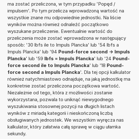
ma zostać przeliczona, w tym przypadku 'Popęd /
impulsem'. Po tym przelicza wprowadzoną wartość na
wszystkie znane mu odpowiednie jednostki. Na liście
wyników można również odnaleźć początkowo
wyszukane przeliczenie. Ewentualnie wartość do
przeliczenia może zostać wprowadzona w następujący
sposób: '30 lbfs ile to Impuls Plancka' lub '54 lbfs a
Impuls Plancka' lub '94
Pound-force second -> Impuls
Plancka
' lub '59
lbfs = Impuls Plancka
' lub '24
Pound-
force second ile to Impuls Plancka
' lub '18
Pound-
force second a Impuls Plancka
'. Dla tej opcji kalkulator
również natychmiastowo odnajduje, na jaką jednostkę ma
konkretnie zostać przeliczona początkowa wartość.
Niezależnie od tego, która z możliwości zostanie
wykorzystana, pozwala to uniknąć niewygodnego
wyszukiwania stosownej pozycji na długich listach
wyników z miriadą kategorii i nieskończoną liczbą
obsługiwanych jednostek. We wszystkim wyręcza nas
kalkulator, który załatwia całą sprawę w ciągu ułamka
sekundy.