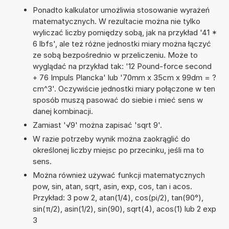
Ponadto kalkulator umożliwia stosowanie wyrażeń
matematycznych. W rezultacie można nie tylko
wyliczać liczby pomiędzy sobą, jak na przykład '41 *
6 lbfs', ale też różne jednostki miary można łączyć
ze sobą bezpośrednio w przeliczeniu. Może to
wyglądać na przykład tak: '12 Pound-force second
+ 76 Impuls Plancka' lub '70mm x 35cm x 99dm = ?
cm^3'. Oczywiście jednostki miary połączone w ten
sposób muszą pasować do siebie i mieć sens w
danej kombinacji.
Zamiast '√9' można zapisać 'sqrt 9'.
W razie potrzeby wynik można zaokrąglić do
określonej liczby miejsc po przecinku, jeśli ma to
sens.
Można również używać funkcji matematycznych
pow, sin, atan, sqrt, asin, exp, cos, tan i acos.
Przykład: 3 pow 2, atan(1/4), cos(pi/2), tan(90°),
sin(π/2), asin(1/2), sin(90), sqrt(4), acos(1) lub 2 exp
3