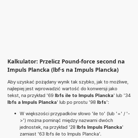
Kalkulator: Przelicz Pound-force second na
Impuls Plancka (lbf·s na Impuls Plancka)
Aby uzyskać pożądany wynik tak szybko, jak to możliwe,
najlepiej jest wprowadzić wartość do konwersji jako
tekst, na przykład '69
lbfs ile to Impuls Plancka
' lub '34
lbfs a Impuls Plancka
' lub po prostu '98
lbfs
':
W większości przypadków słowo 'ile to' (lub '=' / '-
>') można pominąć między nazwami dwóch
jednostek, na przykład '28
lbfs Impuls Plancka
'
zamiast '63 lbfs ile to Impuls Plancka'.