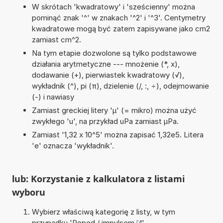
W skrótach 'kwadratowy' i 'sześcienny' można
pominąć znak '^' w znakach '^2' i '^3'. Centymetry
kwadratowe mogą być zatem zapisywane jako cm2
zamiast cm^2.
Na tym etapie dozwolone są tylko podstawowe
działania arytmetyczne --- mnożenie (*, x),
dodawanie (+), pierwiastek kwadratowy (√),
wykładnik (^), pi (π), dzielenie (/, :, ÷), odejmowanie
(-) i nawiasy
Zamiast greckiej litery 'µ' (= mikro) można użyć
zwykłego 'u', na przykład uPa zamiast µPa.
Zamiast '1,32 x 10^5' można zapisać 1,32e5. Litera
'e' oznacza 'wykładnik'.
lub: Korzystanie z kalkulatora z listami
wyboru
Wybierz właściwą kategorię z listy, w tym
przypadku '
Popęd / impulsem
'.