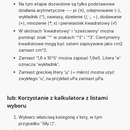
Na tym etapie dozwolone są tylko podstawowe
działania arytmetyczne --- pi (π), odejmowanie (-),
wykładnik (^), nawiasy, dzielenie (/, :, ÷), dodawanie
(+), mnożenie (*, x) i pierwiastek kwadratowy (√)
W skrótach 'kwadratowy' i 'sześcienny' można
pominąć znak '^' w znakach '^2' i '^3'. Centymetry
kwadratowe mogą być zatem zapisywane jako cm2
zamiast cm^2.
Zamiast '1,6 x 10^5' można zapisać 1,6e5. Litera 'e'
oznacza 'wykładnik'.
Zamiast greckiej litery 'µ' (= mikro) można użyć
zwykłego 'u', na przykład uPa zamiast µPa.
lub: Korzystanie z kalkulatora z listami
wyboru
Wybierz właściwą kategorię z listy, w tym
przypadku '
Siły
'.