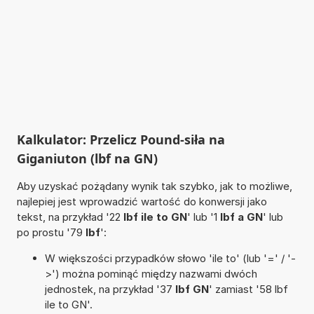
Kalkulator: Przelicz Pound-siła na
Giganiuton (lbf na GN)
Aby uzyskać pożądany wynik tak szybko, jak to możliwe,
najlepiej jest wprowadzić wartość do konwersji jako
tekst, na przykład '22
lbf ile to GN
' lub '1
lbf a GN
' lub
po prostu '79
lbf
':
W większości przypadków słowo 'ile to' (lub '=' / '-
>') można pominąć między nazwami dwóch
jednostek, na przykład '37
lbf GN
' zamiast '58 lbf
ile to GN'.