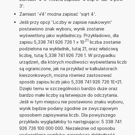
3'.
Zamiast '√4' można zapisać 'sqrt 4'.
Jeśli przy opcji 'Liczby w zapisie naukowym'
postawiono znak wyboru, wynik zostanie
wyświetlony jako wykładniczy. Przykładowo, dla
21
zapisu 5,338 741 926 726 1
×
10
liczba zostanie
podzielona na wykładnik, tutaj 21, oraz właściwą
liczbę, tutaj 5,338 741 926 726 1. W przypadku
urządzeń, dla których możliwości wyświetlania liczb
są ograniczone, jak na przykład w kalkulatorach
kieszonkowych, można również zastosować
sposób zapisu liczb jako 5,338 741 926 726 1E+21.
Dzięki temu w szczególności bardzo duże oraz
bardzo małe liczby są łatwiejsze do odczytania.
Jeśli w tym miejscu nie postawiono znaku wyboru,
wynik będzie podany zgodnie ze zwyczajowym
sposobem zapisywania liczb. Dla powyższego
przykładu wyglądałoby to następująco: 5 338 741
926 726 100 000 000. Niezależnie od sposobu
wyświetlania wyników, największa dokładność