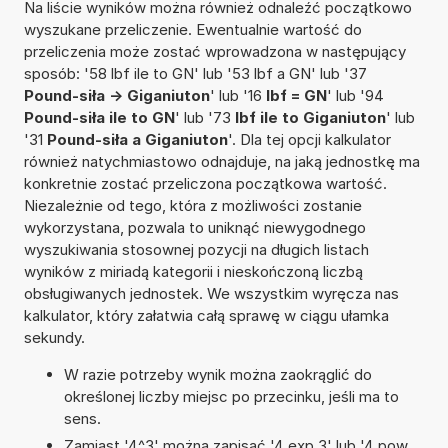
Na liście wyników można również odnaleźć początkowo
wyszukane przeliczenie. Ewentualnie wartość do
przeliczenia może zostać wprowadzona w następujący
sposób: '58 lbf ile to GN' lub '53 lbf a GN' lub '37
Pound-siła -> Giganiuton
' lub '16
lbf = GN
' lub '94
Pound-siła ile to GN
' lub '73
lbf ile to Giganiuton
' lub
'31
Pound-siła a Giganiuton
'. Dla tej opcji kalkulator
również natychmiastowo odnajduje, na jaką jednostkę ma
konkretnie zostać przeliczona początkowa wartość.
Niezależnie od tego, która z możliwości zostanie
wykorzystana, pozwala to uniknąć niewygodnego
wyszukiwania stosownej pozycji na długich listach
wyników z miriadą kategorii i nieskończoną liczbą
obsługiwanych jednostek. We wszystkim wyręcza nas
kalkulator, który załatwia całą sprawę w ciągu ułamka
sekundy.
W razie potrzeby wynik można zaokrąglić do
określonej liczby miejsc po przecinku, jeśli ma to
sens.
Zamiast '4^3' można zapisać '4 exp 3' lub '4 pow