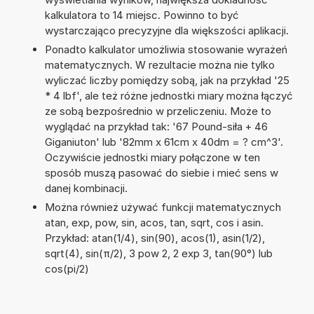
kalkulatora to 14 miejsc. Powinno to być
wystarczająco precyzyjne dla większości aplikacji.
Ponadto kalkulator umożliwia stosowanie wyrażeń
matematycznych. W rezultacie można nie tylko
wyliczać liczby pomiędzy sobą, jak na przykład '25
* 4 lbf', ale też różne jednostki miary można łączyć
ze sobą bezpośrednio w przeliczeniu. Może to
wyglądać na przykład tak: '67 Pound-siła + 46
Giganiuton' lub '82mm x 61cm x 40dm = ? cm^3'.
Oczywiście jednostki miary połączone w ten
sposób muszą pasować do siebie i mieć sens w
danej kombinacji.
Można również używać funkcji matematycznych
atan, exp, pow, sin, acos, tan, sqrt, cos i asin.
Przykład: atan(1/4), sin(90), acos(1), asin(1/2),
sqrt(4), sin(π/2), 3 pow 2, 2 exp 3, tan(90°) lub
cos(pi/2)