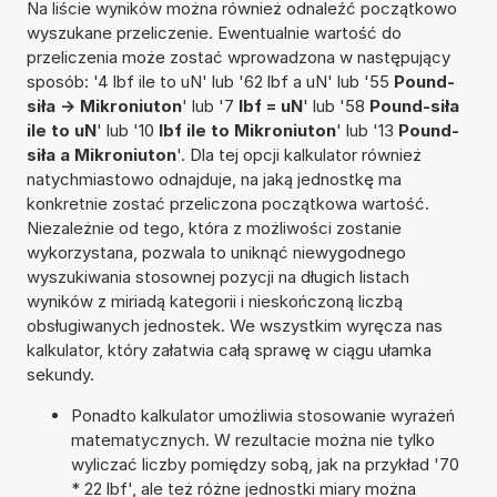
Na liście wyników można również odnaleźć początkowo
wyszukane przeliczenie. Ewentualnie wartość do
przeliczenia może zostać wprowadzona w następujący
sposób: '4 lbf ile to uN' lub '62 lbf a uN' lub '55
Pound-
siła -> Mikroniuton
' lub '7
lbf = uN
' lub '58
Pound-siła
ile to uN
' lub '10
lbf ile to Mikroniuton
' lub '13
Pound-
siła a Mikroniuton
'. Dla tej opcji kalkulator również
natychmiastowo odnajduje, na jaką jednostkę ma
konkretnie zostać przeliczona początkowa wartość.
Niezależnie od tego, która z możliwości zostanie
wykorzystana, pozwala to uniknąć niewygodnego
wyszukiwania stosownej pozycji na długich listach
wyników z miriadą kategorii i nieskończoną liczbą
obsługiwanych jednostek. We wszystkim wyręcza nas
kalkulator, który załatwia całą sprawę w ciągu ułamka
sekundy.
Ponadto kalkulator umożliwia stosowanie wyrażeń
matematycznych. W rezultacie można nie tylko
wyliczać liczby pomiędzy sobą, jak na przykład '70
* 22 lbf', ale też różne jednostki miary można