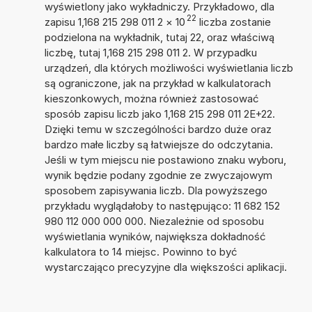
wyświetlony jako wykładniczy. Przykładowo, dla
22
zapisu 1,168 215 298 011 2
×
10
liczba zostanie
podzielona na wykładnik, tutaj 22, oraz właściwą
liczbę, tutaj 1,168 215 298 011 2. W przypadku
urządzeń, dla których możliwości wyświetlania liczb
są ograniczone, jak na przykład w kalkulatorach
kieszonkowych, można również zastosować
sposób zapisu liczb jako 1,168 215 298 011 2E+22.
Dzięki temu w szczególności bardzo duże oraz
bardzo małe liczby są łatwiejsze do odczytania.
Jeśli w tym miejscu nie postawiono znaku wyboru,
wynik będzie podany zgodnie ze zwyczajowym
sposobem zapisywania liczb. Dla powyższego
przykładu wyglądałoby to następująco: 11 682 152
980 112 000 000 000. Niezależnie od sposobu
wyświetlania wyników, największa dokładność
kalkulatora to 14 miejsc. Powinno to być
wystarczająco precyzyjne dla większości aplikacji.