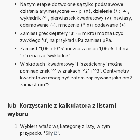
Na tym etapie dozwolone są tylko podstawowe
działania arytmetyczne --- pi (π), dzielenie (/, :, ÷),
wykładnik (^), pierwiastek kwadratowy (√), nawiasy,
odejmowanie (-), mnożenie (*, x) i dodawanie (+)
Zamiast greckiej litery 'µ' (= mikro) można użyć
zwykłego 'u', na przykład uPa zamiast µPa.
Zamiast '1,06 x 10^5' można zapisać 1,06e5. Litera
'e' oznacza 'wykładnik'.
W skrótach 'kwadratowy' i 'sześcienny' można
pominąć znak '^' w znakach '^2' i '^3'. Centymetry
kwadratowe mogą być zatem zapisywane jako cm2
zamiast cm^2.
lub: Korzystanie z kalkulatora z listami
wyboru
Wybierz właściwą kategorię z listy, w tym
przypadku '
Siły
'.