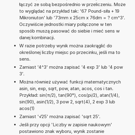
łączyć ze sobą bezpośrednio w przeliczeniu. Może
to wyglądać na przykład tak: '67 Pound-siła + 19
Mikroniuton' lub '73mm x 25cm x 76dm = ? cm^3'.
Oczywiście jednostki miary połączone w ten
sposób muszą pasować do siebie i mieć sens w
danej kombinacji.
W razie potrzeby wynik można zaokrąglić do
określonej liczby miejsc po przecinku, jeśli ma to
sens.
Zamiast '4^3' można zapisać '4 exp 3' lub '4 pow
3'.
Można również używać funkcji matematycznych
asin, sin, exp, sqrt, pow, atan, acos, cos i tan.
Przykład: sin(π/2), tan(90°), cos(pi/2), atan(1/4),
sin(90), asin(1/2), 3 pow 2, sqrt(4), 2 exp 3 lub
acos(1)
Zamiast '√25' można zapisać 'sqrt 25'.
Jeśli przy opcji 'Liczby w zapisie naukowym'
postawiono znak wyboru, wynik zostanie