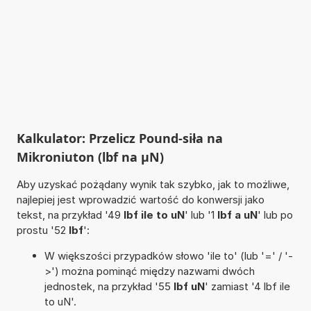
Kalkulator: Przelicz Pound-siła na
Mikroniuton (lbf na µN)
Aby uzyskać pożądany wynik tak szybko, jak to możliwe,
najlepiej jest wprowadzić wartość do konwersji jako
tekst, na przykład '49
lbf ile to uN
' lub '1
lbf a uN
' lub po
prostu '52
lbf
':
W większości przypadków słowo 'ile to' (lub '=' / '-
>') można pominąć między nazwami dwóch
jednostek, na przykład '55
lbf uN
' zamiast '4 lbf ile
to uN'.