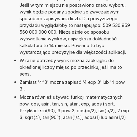
Jeśli w tym miejscu nie postawiono znaku wyboru,
wynik będzie podany zgodnie ze zwyczajowym
sposobem zapisywania liczb. Dla powyższego
przykładu wyglądałoby to następująco: 509 530 859
560 800 000 000. Niezależnie od sposobu
wyświetlania wyników, największa dokładność
kalkulatora to 14 miejsc. Powinno to być
wystarczająco precyzyjne dla większości aplikacji.
W razie potrzeby wynik można zaokrąglić do
określonej liczby miejsc po przecinku, jeśli ma to
sens.
Zamiast '4^3' można zapisać '4 exp 3' lub '4 pow
3'.
Można również używać funkcji matematycznych
pow, cos, asin, tan, sin, atan, exp, acos i sqrt.
Przykład: sin(90), 3 pow 2, cos(pi/2), sin(π/2), 2 exp
3, sqrt(4), tan(90°), atan(1/4), acos(1) lub asin(1/2)