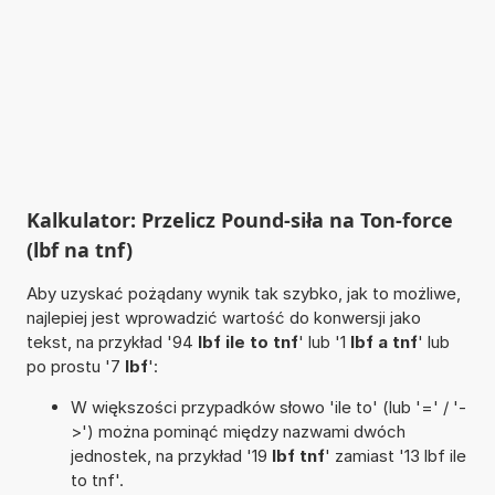
Kalkulator: Przelicz Pound-siła na Ton-force
(lbf na tnf)
Aby uzyskać pożądany wynik tak szybko, jak to możliwe,
najlepiej jest wprowadzić wartość do konwersji jako
tekst, na przykład '94
lbf ile to tnf
' lub '1
lbf a tnf
' lub
po prostu '7
lbf
':
W większości przypadków słowo 'ile to' (lub '=' / '-
>') można pominąć między nazwami dwóch
jednostek, na przykład '19
lbf tnf
' zamiast '13 lbf ile
to tnf'.