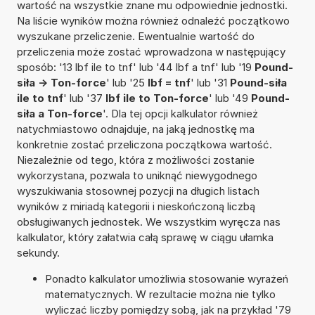
wartość na wszystkie znane mu odpowiednie jednostki.
Na liście wyników można również odnaleźć początkowo
wyszukane przeliczenie. Ewentualnie wartość do
przeliczenia może zostać wprowadzona w następujący
sposób: '13 lbf ile to tnf' lub '44 lbf a tnf' lub '19
Pound-
siła -> Ton-force
' lub '25
lbf = tnf
' lub '31
Pound-siła
ile to tnf
' lub '37
lbf ile to Ton-force
' lub '49
Pound-
siła a Ton-force
'. Dla tej opcji kalkulator również
natychmiastowo odnajduje, na jaką jednostkę ma
konkretnie zostać przeliczona początkowa wartość.
Niezależnie od tego, która z możliwości zostanie
wykorzystana, pozwala to uniknąć niewygodnego
wyszukiwania stosownej pozycji na długich listach
wyników z miriadą kategorii i nieskończoną liczbą
obsługiwanych jednostek. We wszystkim wyręcza nas
kalkulator, który załatwia całą sprawę w ciągu ułamka
sekundy.
Ponadto kalkulator umożliwia stosowanie wyrażeń
matematycznych. W rezultacie można nie tylko
wyliczać liczby pomiędzy sobą, jak na przykład '79