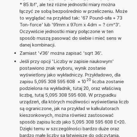
* 85 lbf', ale też różne jednostki miary można
łączyć ze sobą bezpośrednio w przeliczeniu. Może
to wyglądać na przykład tak: '67 Pound-siła + 73
Ton-force' lub '91mm x 97cm x 4dm = ? cm^3'.
Oczywiście jednostki miary połączone w ten
sposób muszą pasować do siebie i mieć sens w
danej kombinacji.
Zamiast '√36' można zapisać 'sqrt 36'.
Jeśli przy opcji 'Liczby w zapisie naukowym'
postawiono znak wyboru, wynik zostanie
wyświetlony jako wykładniczy. Przykładowo, dla
20
zapisu 5,095 308 595 608
×
10
liczba zostanie
podzielona na wykładnik, tutaj 20, oraz właściwą
liczbę, tutaj 5,095 308 595 608. W przypadku
urządzeń, dla których możliwości wyświetlania liczb
są ograniczone, jak na przykład w kalkulatorach
kieszonkowych, można również zastosować
sposób zapisu liczb jako 5,095 308 595 608 E+20.
Dzięki temu w szczególności bardzo duże oraz
bardzo małe liczby są łatwiejsze do odczytania.