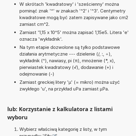
W skrótach 'kwadratowy' i 'sześcienny' można
pominąć znak '^' w znakach '^2' i '^3'. Centymetry
kwadratowe mogą być zatem zapisywane jako cm2
zamiast cm^2.
Zamiast '1,15 x 10^5' można zapisać 1,15e5. Litera 'e'
oznacza 'wykładnik'.
Na tym etapie dozwolone są tylko podstawowe
działania arytmetyczne --- dzielenie (/, :, ÷),
wykładnik (^), nawiasy, pi (π), mnożenie (*, x),
pierwiastek kwadratowy (√), dodawanie (+) i
odejmowanie (-)
Zamiast greckiej litery 'µ' (= mikro) można użyć
zwykłego 'u', na przykład uPa zamiast µPa.
lub: Korzystanie z kalkulatora z listami
wyboru
Wybierz właściwą kategorię z listy, w tym
przypadku '
Siły
'.