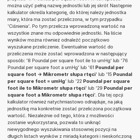
można użyć pełną nazwę jednostki lub jej skrót Następnie
kalkulator określa kategorię, do której należy jednostka
miary, która ma zostać przeliczona, w tym przypadku
'Ciśnienia'. Po tym przelicza wprowadzoną wartość na
wszystkie znane mu odpowiednie jednostki. Na liście
wyników można również odnaleźć początkowo
wyszukane przeliczenie. Ewentualnie wartość do
przeliczenia może zostać wprowadzona w następujący
sposób: '8 Poundal per square foot ile to umHg' lub '76
Poundal per square foot a umHg' lub '61
Poundal per
square foot -> Mikrometr słupa rtęci
' lub '15
Poundal
per square foot = umHg
' lub '22
Poundal per square
foot ile to Mikrometr słupa rtęci
' lub '29
Poundal per
square foot a Mikrometr słupa rtęci
'. Dla tej opcji
kalkulator również natychmiastowo odnajduje, na jaką
jednostkę ma konkretnie zostać przeliczona początkowa
wartość. Niezależnie od tego, która z możliwości
zostanie wykorzystana, pozwala to uniknąć
niewygodnego wyszukiwania stosownej pozycji na
długich listach wyników z miriadą kategorii i nieskończoną