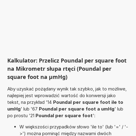
Kalkulator: Przelicz Poundal per square foot
na Mikrometr słupa rtęci (Poundal per
square foot na µmHg)
Aby uzyskać pożądany wynik tak szybko, jak to możliwe,
najlepiej jest wprowadzić wartość do konwersji jako
tekst, na przykład '14
Poundal per square foot ile to
umHg
' lub '67
Poundal per square foot a umHg
' lub
po prostu '21
Poundal per square foot
':
W większości przypadków słowo 'ile to' (lub '=' / '-
>') można pominąć między nazwami dwóch