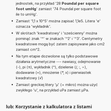
jednostek, na przykład '28
Poundal per square
foot umHg
' zamiast '74 Poundal per square foot
ile to umHg'.
Zamiast '1,1 x 10^5' można zapisać 1,1e5. Litera 'e'
oznacza 'wykładnik'.
W skrótach 'kwadratowy' i 'sześcienny' można
pominąć znak '^' w znakach '^2' i '^3'. Centymetry
kwadratowe mogą być zatem zapisywane jako cm2
zamiast cm^2.
Na tym etapie dozwolone są tylko podstawowe
działania arytmetyczne --- nawiasy, odejmowanie
(-), pi (π), wykładnik (^), dzielenie (/, :, ÷),
dodawanie (+), mnożenie (*, x) i pierwiastek
kwadratowy (√)
Zamiast greckiej litery 'µ' (= mikro) można użyć
zwykłego 'u', na przykład uPa zamiast µPa.
lub: Korzystanie z kalkulatora z listami