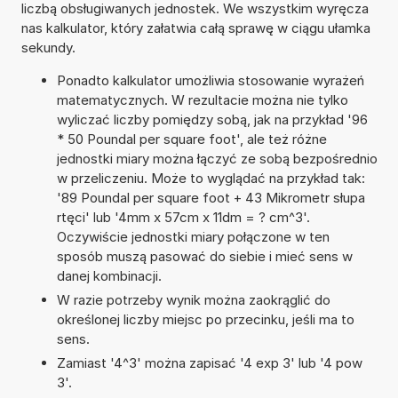
liczbą obsługiwanych jednostek. We wszystkim wyręcza
nas kalkulator, który załatwia całą sprawę w ciągu ułamka
sekundy.
Ponadto kalkulator umożliwia stosowanie wyrażeń
matematycznych. W rezultacie można nie tylko
wyliczać liczby pomiędzy sobą, jak na przykład '96
* 50 Poundal per square foot', ale też różne
jednostki miary można łączyć ze sobą bezpośrednio
w przeliczeniu. Może to wyglądać na przykład tak:
'89 Poundal per square foot + 43 Mikrometr słupa
rtęci' lub '4mm x 57cm x 11dm = ? cm^3'.
Oczywiście jednostki miary połączone w ten
sposób muszą pasować do siebie i mieć sens w
danej kombinacji.
W razie potrzeby wynik można zaokrąglić do
określonej liczby miejsc po przecinku, jeśli ma to
sens.
Zamiast '4^3' można zapisać '4 exp 3' lub '4 pow
3'.