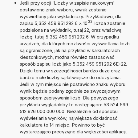
Jeśli przy opcji 'Liczby w zapisie naukowym'
postawiono znak wyboru, wynik zostanie
wyświetlony jako wykładniczy. Przykładowo, dla
22
zapisu 5,352 459 951 292 6
×
10
liczba zostanie
podzielona na wykładnik, tutaj 22, oraz właściwą
liczbę, tutaj 5,352 459 951 292 6. W przypadku
urządzeń, dla których możliwości wyświetlania liczb
są ograniczone, jak na przykład w kalkulatorach
kieszonkowych, można również zastosować
sposób zapisu liczb jako 5,352 459 951 292 6E+22.
Dzięki temu w szczególności bardzo duże oraz
bardzo małe liczby są łatwiejsze do odczytania.
Jeśli w tym miejscu nie postawiono znaku wyboru,
wynik będzie podany zgodnie ze zwyczajowym
sposobem zapisywania liczb. Dla powyższego
przykładu wyglądałoby to następująco: 53 524 599
512 926 000 000 000. Niezależnie od sposobu
wyświetlania wyników, największa dokładność
kalkulatora to 14 miejsc. Powinno to być
wystarczająco precyzyjne dla większości aplikacji.