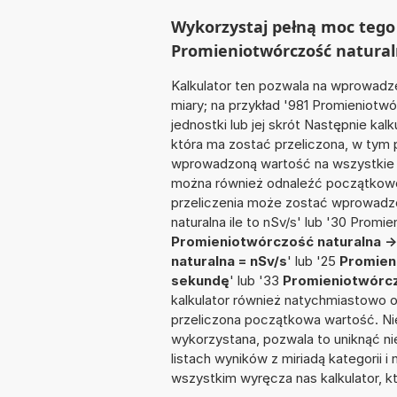
Wykorzystaj pełną moc tego 
Promieniotwórczość naturaln
Kalkulator ten pozwala na wprowadze
miary; na przykład '981 Promieniot
jednostki lub jej skrót Następnie kalk
która ma zostać przeliczona, w tym 
wprowadzoną wartość na wszystkie z
można również odnaleźć początkowo
przeliczenia może zostać wprowadz
naturalna ile to nSv/s' lub '30 Promi
Promieniotwórczość naturalna -
naturalna = nSv/s
' lub '25
Promieni
sekundę
' lub '33
Promieniotwórcz
kalkulator również natychmiastowo o
przeliczona początkowa wartość. Nie
wykorzystana, pozwala to uniknąć n
listach wyników z miriadą kategorii 
wszystkim wyręcza nas kalkulator, k