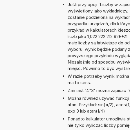
Jeśli przy opcji 'Liczby w zap
wyświetlony jako wykładniczy. 
zostanie podzielona na wykładnik
przypadku urządzeń, dla któryc
przykład w kalkulatorach kie
liczb jako 1,022 222 212 92E+2
małe liczby są łatwiejsze do o
wyboru, wynik będzie podany 
powyższego przykładu wyglądał
Niezależnie od sposobu wyświe
miejsc. Powinno to być wystarc
W razie potrzeby wynik można za
ma to sens.
Zamiast '4^3' można zapisać '4
Można również używać funkcji m
atan. Przykład: sin(π/2), acos(1)
exp 3 lub atan(1/4)
Ponadto kalkulator umożliwia
nie tylko wyliczać liczby pomi