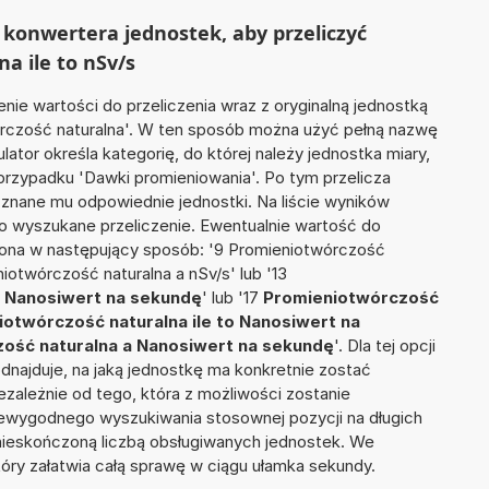
konwertera jednostek, aby przeliczyć
a ile to nSv/s
nie wartości do przeliczenia wraz z oryginalną jednostką
wórczość naturalna'. W ten sposób można użyć pełną nazwę
ulator określa kategorię, do której należy jednostka miary,
przypadku 'Dawki promieniowania'. Po tym przelicza
nane mu odpowiednie jednostki. Na liście wyników
 wyszukane przeliczenie. Ewentualnie wartość do
ona w następujący sposób: '9 Promieniotwórczość
eniotwórczość naturalna a nSv/s' lub '13
> Nanosiwert na sekundę
' lub '17
Promieniotwórczość
otwórczość naturalna ile to Nanosiwert na
ość naturalna a Nanosiwert na sekundę
'. Dla tej opcji
dnajduje, na jaką jednostkę ma konkretnie zostać
zależnie od tego, która z możliwości zostanie
iewygodnego wyszukiwania stosownej pozycji na długich
i nieskończoną liczbą obsługiwanych jednostek. We
tóry załatwia całą sprawę w ciągu ułamka sekundy.