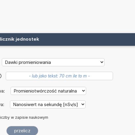
licznik jednostek
?
wa:
wa:
iczby w zapisie naukowym