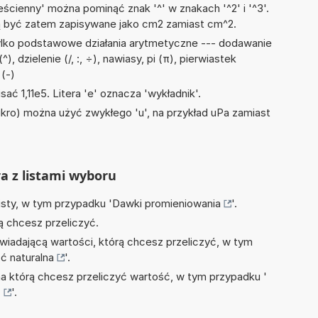
ścienny' można pominąć znak '^' w znakach '^2' i '^3'.
być zatem zapisywane jako cm2 zamiast cm^2.
ylko podstawowe działania arytmetyczne --- dodawanie
^), dzielenie (/, :, ÷), nawiasy, pi (π), pierwiastek
(-)
sać 1,11e5. Litera 'e' oznacza 'wykładnik'.
mikro) można użyć zwykłego 'u', na przykład uPa zamiast
ra z listami wyboru
isty, w tym przypadku '
Dawki promieniowania
'.
ą chcesz przeliczyć.
wiadającą wartości, którą chcesz przeliczyć, w tym
ć naturalna
'.
na którą chcesz przeliczyć wartość, w tym przypadku '
]
'.