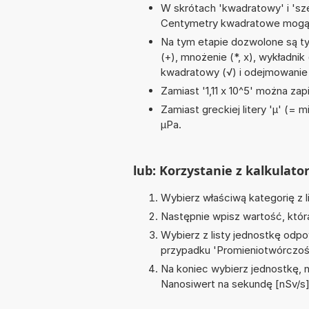
W skrótach 'kwadratowy' i 'sze
Centymetry kwadratowe mogą 
Na tym etapie dozwolone są t
(+), mnożenie (*, x), wykładnik (
kwadratowy (√) i odejmowanie 
Zamiast '1,11 x 10^5' można zapi
Zamiast greckiej litery 'µ' (= 
µPa.
lub: Korzystanie z kalkulato
Wybierz właściwą kategorię z l
Następnie wpisz wartość, któr
Wybierz z listy jednostkę odpo
przypadku '
Promieniotwórczoś
Na koniec wybierz jednostkę, 
Nanosiwert na sekundę [nSv/s