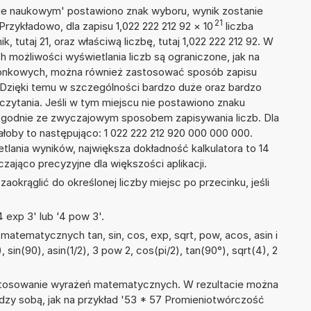
isie naukowym' postawiono znak wyboru, wynik zostanie
21
Przykładowo, dla zapisu 1,022 222 212 92
×
10
liczba
, tutaj 21, oraz właściwą liczbę, tutaj 1,022 222 212 92. W
h możliwości wyświetlania liczb są ograniczone, jak na
szonkowych, można również zastosować sposób zapisu
1. Dzięki temu w szczególności bardzo duże oraz bardzo
dczytania. Jeśli w tym miejscu nie postawiono znaku
zgodnie ze zwyczajowym sposobem zapisywania liczb. Dla
oby to następująco: 1 022 222 212 920 000 000 000.
tlania wyników, największa dokładność kalkulatora to 14
zająco precyzyjne dla większości aplikacji.
okrąglić do określonej liczby miejsc po przecinku, jeśli
 exp 3' lub '4 pow 3'.
atematycznych tan, sin, cos, exp, sqrt, pow, acos, asin i
, sin(90), asin(1/2), 3 pow 2, cos(pi/2), tan(90°), sqrt(4), 2
 stosowanie wyrażeń matematycznych. W rezultacie można
ędzy sobą, jak na przykład '53 * 57 Promieniotwórczość