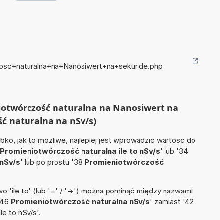
czosc+naturalna+na+Nanosiwert+na+sekunde.php
niotwórczość naturalna na Nanosiwert na
ć naturalna na nSv/s)
ko, jak to możliwe, najlepiej jest wprowadzić wartość do
Promieniotwórczość naturalna ile to nSv/s
' lub '34
nSv/s
' lub po prostu '38
Promieniotwórczość
 'ile to' (lub '=' / '->') można pominąć między nazwami
'46
Promieniotwórczość naturalna nSv/s
' zamiast '42
e to nSv/s'.