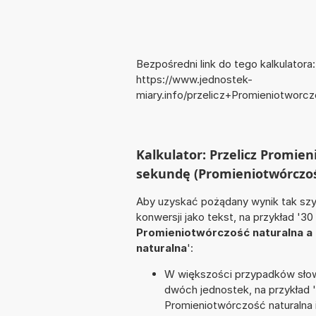
Bezpośredni link do tego kalkulatora:
https://www.jednostek-
miary.info/przelicz+Promieniotwor
Kalkulator: Przelicz Promie
sekundę (Promieniotwórczoś
Aby uzyskać pożądany wynik tak szyb
konwersji jako tekst, na przykład '30
Promieniotwórczość naturalna a 
naturalna
':
W większości przypadków słowo
dwóch jednostek, na przykład 
Promieniotwórczość naturalna il