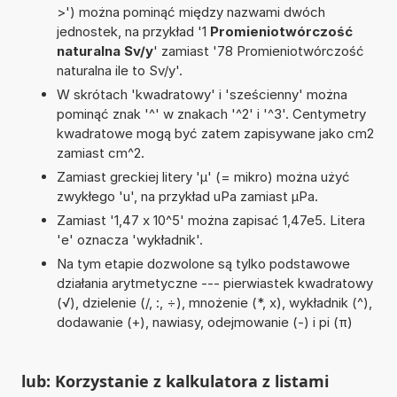
>') można pominąć między nazwami dwóch
jednostek, na przykład '1
Promieniotwórczość
naturalna Sv/y
' zamiast '78 Promieniotwórczość
naturalna ile to Sv/y'.
W skrótach 'kwadratowy' i 'sześcienny' można
pominąć znak '^' w znakach '^2' i '^3'. Centymetry
kwadratowe mogą być zatem zapisywane jako cm2
zamiast cm^2.
Zamiast greckiej litery 'µ' (= mikro) można użyć
zwykłego 'u', na przykład uPa zamiast µPa.
Zamiast '1,47 x 10^5' można zapisać 1,47e5. Litera
'e' oznacza 'wykładnik'.
Na tym etapie dozwolone są tylko podstawowe
działania arytmetyczne --- pierwiastek kwadratowy
(√), dzielenie (/, :, ÷), mnożenie (*, x), wykładnik (^),
dodawanie (+), nawiasy, odejmowanie (-) i pi (π)
lub: Korzystanie z kalkulatora z listami