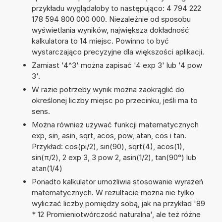
przykładu wyglądałoby to następująco: 4 794 222
178 594 800 000 000. Niezależnie od sposobu
wyświetlania wyników, największa dokładność
kalkulatora to 14 miejsc. Powinno to być
wystarczająco precyzyjne dla większości aplikacji.
Zamiast '4^3' można zapisać '4 exp 3' lub '4 pow
3'.
W razie potrzeby wynik można zaokrąglić do
określonej liczby miejsc po przecinku, jeśli ma to
sens.
Można również używać funkcji matematycznych
exp, sin, asin, sqrt, acos, pow, atan, cos i tan.
Przykład: cos(pi/2), sin(90), sqrt(4), acos(1),
sin(π/2), 2 exp 3, 3 pow 2, asin(1/2), tan(90°) lub
atan(1/4)
Ponadto kalkulator umożliwia stosowanie wyrażeń
matematycznych. W rezultacie można nie tylko
wyliczać liczby pomiędzy sobą, jak na przykład '89
* 12 Promieniotwórczość naturalna', ale też różne