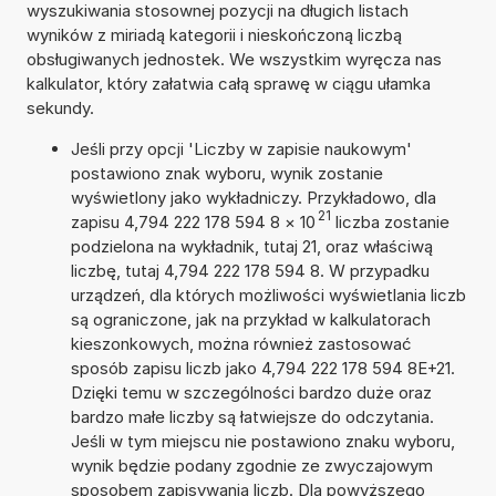
wyszukiwania stosownej pozycji na długich listach
wyników z miriadą kategorii i nieskończoną liczbą
obsługiwanych jednostek. We wszystkim wyręcza nas
kalkulator, który załatwia całą sprawę w ciągu ułamka
sekundy.
Jeśli przy opcji 'Liczby w zapisie naukowym'
postawiono znak wyboru, wynik zostanie
wyświetlony jako wykładniczy. Przykładowo, dla
21
zapisu 4,794 222 178 594 8
×
10
liczba zostanie
podzielona na wykładnik, tutaj 21, oraz właściwą
liczbę, tutaj 4,794 222 178 594 8. W przypadku
urządzeń, dla których możliwości wyświetlania liczb
są ograniczone, jak na przykład w kalkulatorach
kieszonkowych, można również zastosować
sposób zapisu liczb jako 4,794 222 178 594 8E+21.
Dzięki temu w szczególności bardzo duże oraz
bardzo małe liczby są łatwiejsze do odczytania.
Jeśli w tym miejscu nie postawiono znaku wyboru,
wynik będzie podany zgodnie ze zwyczajowym
sposobem zapisywania liczb. Dla powyższego