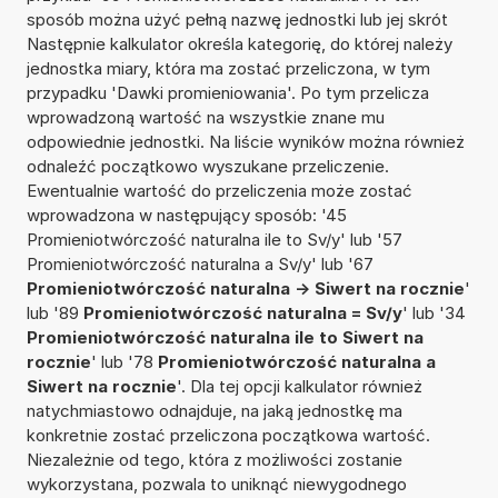
sposób można użyć pełną nazwę jednostki lub jej skrót
Następnie kalkulator określa kategorię, do której należy
jednostka miary, która ma zostać przeliczona, w tym
przypadku 'Dawki promieniowania'. Po tym przelicza
wprowadzoną wartość na wszystkie znane mu
odpowiednie jednostki. Na liście wyników można również
odnaleźć początkowo wyszukane przeliczenie.
Ewentualnie wartość do przeliczenia może zostać
wprowadzona w następujący sposób: '45
Promieniotwórczość naturalna ile to Sv/y' lub '57
Promieniotwórczość naturalna a Sv/y' lub '67
Promieniotwórczość naturalna -> Siwert na rocznie
'
lub '89
Promieniotwórczość naturalna = Sv/y
' lub '34
Promieniotwórczość naturalna ile to Siwert na
rocznie
' lub '78
Promieniotwórczość naturalna a
Siwert na rocznie
'. Dla tej opcji kalkulator również
natychmiastowo odnajduje, na jaką jednostkę ma
konkretnie zostać przeliczona początkowa wartość.
Niezależnie od tego, która z możliwości zostanie
wykorzystana, pozwala to uniknąć niewygodnego