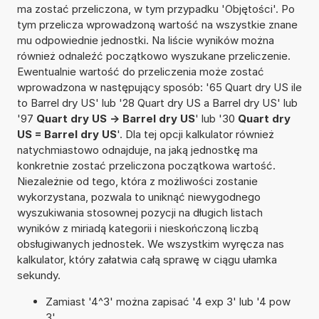
ma zostać przeliczona, w tym przypadku 'Objętości'. Po
tym przelicza wprowadzoną wartość na wszystkie znane
mu odpowiednie jednostki. Na liście wyników można
również odnaleźć początkowo wyszukane przeliczenie.
Ewentualnie wartość do przeliczenia może zostać
wprowadzona w następujący sposób: '65 Quart dry US ile
to Barrel dry US' lub '28 Quart dry US a Barrel dry US' lub
'97
Quart dry US -> Barrel dry US
' lub '30
Quart dry
US = Barrel dry US
'. Dla tej opcji kalkulator również
natychmiastowo odnajduje, na jaką jednostkę ma
konkretnie zostać przeliczona początkowa wartość.
Niezależnie od tego, która z możliwości zostanie
wykorzystana, pozwala to uniknąć niewygodnego
wyszukiwania stosownej pozycji na długich listach
wyników z miriadą kategorii i nieskończoną liczbą
obsługiwanych jednostek. We wszystkim wyręcza nas
kalkulator, który załatwia całą sprawę w ciągu ułamka
sekundy.
Zamiast '4^3' można zapisać '4 exp 3' lub '4 pow
3'.