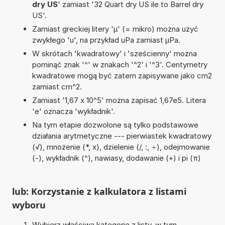
dry US
' zamiast '32 Quart dry US ile to Barrel dry
US'.
Zamiast greckiej litery 'µ' (= mikro) można użyć
zwykłego 'u', na przykład uPa zamiast µPa.
W skrótach 'kwadratowy' i 'sześcienny' można
pominąć znak '^' w znakach '^2' i '^3'. Centymetry
kwadratowe mogą być zatem zapisywane jako cm2
zamiast cm^2.
Zamiast '1,67 x 10^5' można zapisać 1,67e5. Litera
'e' oznacza 'wykładnik'.
Na tym etapie dozwolone są tylko podstawowe
działania arytmetyczne --- pierwiastek kwadratowy
(√), mnożenie (*, x), dzielenie (/, :, ÷), odejmowanie
(-), wykładnik (^), nawiasy, dodawanie (+) i pi (π)
lub: Korzystanie z kalkulatora z listami
wyboru
Wybierz właściwą kategorię z listy, w tym