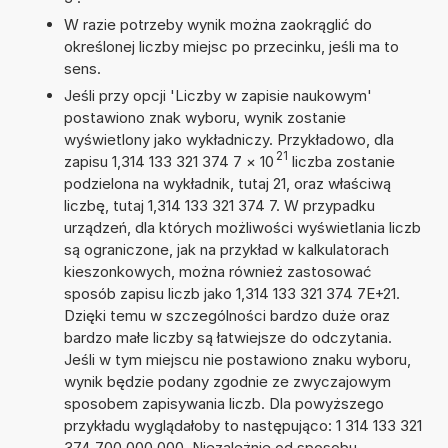
W razie potrzeby wynik można zaokrąglić do
określonej liczby miejsc po przecinku, jeśli ma to
sens.
Jeśli przy opcji 'Liczby w zapisie naukowym'
postawiono znak wyboru, wynik zostanie
wyświetlony jako wykładniczy. Przykładowo, dla
21
zapisu 1,314 133 321 374 7
×
10
liczba zostanie
podzielona na wykładnik, tutaj 21, oraz właściwą
liczbę, tutaj 1,314 133 321 374 7. W przypadku
urządzeń, dla których możliwości wyświetlania liczb
są ograniczone, jak na przykład w kalkulatorach
kieszonkowych, można również zastosować
sposób zapisu liczb jako 1,314 133 321 374 7E+21.
Dzięki temu w szczególności bardzo duże oraz
bardzo małe liczby są łatwiejsze do odczytania.
Jeśli w tym miejscu nie postawiono znaku wyboru,
wynik będzie podany zgodnie ze zwyczajowym
sposobem zapisywania liczb. Dla powyższego
przykładu wyglądałoby to następująco: 1 314 133 321
374 700 000 000. Niezależnie od sposobu