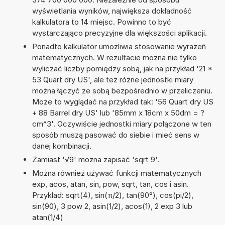
wyświetlania wyników, największa dokładność
kalkulatora to 14 miejsc. Powinno to być
wystarczająco precyzyjne dla większości aplikacji.
Ponadto kalkulator umożliwia stosowanie wyrażeń
matematycznych. W rezultacie można nie tylko
wyliczać liczby pomiędzy sobą, jak na przykład '21 *
53 Quart dry US', ale też różne jednostki miary
można łączyć ze sobą bezpośrednio w przeliczeniu.
Może to wyglądać na przykład tak: '56 Quart dry US
+ 88 Barrel dry US' lub '85mm x 18cm x 50dm = ?
cm^3'. Oczywiście jednostki miary połączone w ten
sposób muszą pasować do siebie i mieć sens w
danej kombinacji.
Zamiast '√9' można zapisać 'sqrt 9'.
Można również używać funkcji matematycznych
exp, acos, atan, sin, pow, sqrt, tan, cos i asin.
Przykład: sqrt(4), sin(π/2), tan(90°), cos(pi/2),
sin(90), 3 pow 2, asin(1/2), acos(1), 2 exp 3 lub
atan(1/4)