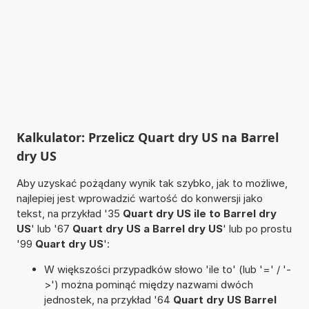
Kalkulator: Przelicz Quart dry US na Barrel
dry US
Aby uzyskać pożądany wynik tak szybko, jak to możliwe,
najlepiej jest wprowadzić wartość do konwersji jako
tekst, na przykład '35
Quart dry US ile to Barrel dry
US
' lub '67
Quart dry US a Barrel dry US
' lub po prostu
'99
Quart dry US
':
W większości przypadków słowo 'ile to' (lub '=' / '-
>') można pominąć między nazwami dwóch
jednostek, na przykład '64
Quart dry US Barrel