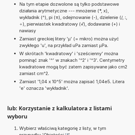
Na tym etapie dozwolone są tylko podstawowe
działania arytmetyczne --- mnożenie (*, x),
wykładnik (^), pi (π), odejmowanie (-), dzielenie (/, :,
÷), pierwiastek kwadratowy (√), dodawanie (+) i
nawiasy
Zamiast greckiej litery 'µ' (= mikro) można użyć
zwykłego 'u', na przykład uPa zamiast µPa.
W skrótach 'kwadratowy' i 'sześcienny' można
pominąć znak '^' w znakach '^2' i '^3'. Centymetry
kwadratowe mogą być zatem zapisywane jako cm2
zamiast cm^2.
Zamiast '1,04 x 10^5' można zapisać 1,04e5. Litera
'e' oznacza 'wykładnik'.
lub: Korzystanie z kalkulatora z listami
wyboru
Wybierz właściwą kategorię z listy, w tym
przypadku '
Objętości
'.