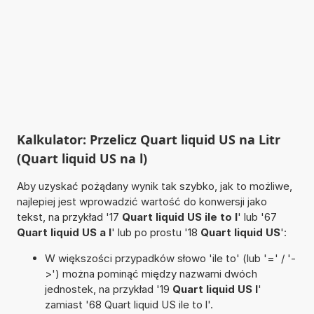
Kalkulator: Przelicz Quart liquid US na Litr
(Quart liquid US na l)
Aby uzyskać pożądany wynik tak szybko, jak to możliwe,
najlepiej jest wprowadzić wartość do konwersji jako
tekst, na przykład '17
Quart liquid US ile to l
' lub '67
Quart liquid US a l
' lub po prostu '18
Quart liquid US
':
W większości przypadków słowo 'ile to' (lub '=' / '-
>') można pominąć między nazwami dwóch
jednostek, na przykład '19
Quart liquid US l
'
zamiast '68 Quart liquid US ile to l'.