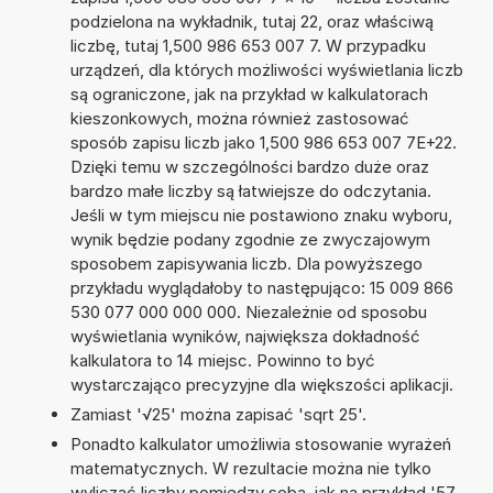
podzielona na wykładnik, tutaj 22, oraz właściwą
liczbę, tutaj 1,500 986 653 007 7. W przypadku
urządzeń, dla których możliwości wyświetlania liczb
są ograniczone, jak na przykład w kalkulatorach
kieszonkowych, można również zastosować
sposób zapisu liczb jako 1,500 986 653 007 7E+22.
Dzięki temu w szczególności bardzo duże oraz
bardzo małe liczby są łatwiejsze do odczytania.
Jeśli w tym miejscu nie postawiono znaku wyboru,
wynik będzie podany zgodnie ze zwyczajowym
sposobem zapisywania liczb. Dla powyższego
przykładu wyglądałoby to następująco: 15 009 866
530 077 000 000 000. Niezależnie od sposobu
wyświetlania wyników, największa dokładność
kalkulatora to 14 miejsc. Powinno to być
wystarczająco precyzyjne dla większości aplikacji.
Zamiast '√25' można zapisać 'sqrt 25'.
Ponadto kalkulator umożliwia stosowanie wyrażeń
matematycznych. W rezultacie można nie tylko
wyliczać liczby pomiędzy sobą, jak na przykład '57