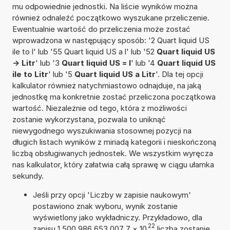
mu odpowiednie jednostki. Na liście wyników można
również odnaleźć początkowo wyszukane przeliczenie.
Ewentualnie wartość do przeliczenia może zostać
wprowadzona w następujący sposób: '2 Quart liquid US
ile to l' lub '55 Quart liquid US a l' lub '52
Quart liquid US
-> Litr
' lub '3
Quart liquid US = l
' lub '4
Quart liquid US
ile to Litr
' lub '5
Quart liquid US a Litr
'. Dla tej opcji
kalkulator również natychmiastowo odnajduje, na jaką
jednostkę ma konkretnie zostać przeliczona początkowa
wartość. Niezależnie od tego, która z możliwości
zostanie wykorzystana, pozwala to uniknąć
niewygodnego wyszukiwania stosownej pozycji na
długich listach wyników z miriadą kategorii i nieskończoną
liczbą obsługiwanych jednostek. We wszystkim wyręcza
nas kalkulator, który załatwia całą sprawę w ciągu ułamka
sekundy.
Jeśli przy opcji 'Liczby w zapisie naukowym'
postawiono znak wyboru, wynik zostanie
wyświetlony jako wykładniczy. Przykładowo, dla
22
zapisu 1,500 986 653 007 7
×
10
liczba zostanie