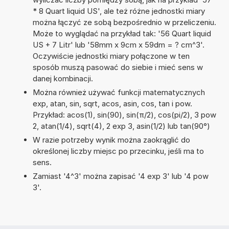
* 8 Quart liquid US', ale też różne jednostki miary
można łączyć ze sobą bezpośrednio w przeliczeniu.
Może to wyglądać na przykład tak: '56 Quart liquid
US + 7 Litr' lub '58mm x 9cm x 59dm = ? cm^3'.
Oczywiście jednostki miary połączone w ten
sposób muszą pasować do siebie i mieć sens w
danej kombinacji.
Można również używać funkcji matematycznych
exp, atan, sin, sqrt, acos, asin, cos, tan i pow.
Przykład: acos(1), sin(90), sin(π/2), cos(pi/2), 3 pow
2, atan(1/4), sqrt(4), 2 exp 3, asin(1/2) lub tan(90°)
W razie potrzeby wynik można zaokrąglić do
określonej liczby miejsc po przecinku, jeśli ma to
sens.
Zamiast '4^3' można zapisać '4 exp 3' lub '4 pow
3'.