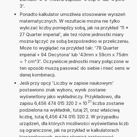
3'.
Ponadto kalkulator umożliwia stosowanie wyrażeń
matematycznych. W rezultacie można nie tylko
wyliczać liczby pomiędzy sobą, jak na przykład '11 *
27 Quarter imperial', ale też różne jednostki miary
można łączyć ze sobą bezpośrednio w przeliczeniu.
Może to wyglądać na przykład tak: '78 Quarter
imperial + 94 Decytona' lub '43mm x 59cm x 75dm
= ? cm^3'. Oczywiście jednostki miary połączone w
ten sposób muszą pasować do siebie i mieć sens w
danej kombinacji.
Jeśli przy opcji 'Liczby w zapisie naukowym'
postawiono znak wyboru, wynik zostanie
wyświetlony jako wykładniczy. Przykładowo, dla
21
zapisu 6,456 474 015 320 2
×
10
liczba zostanie
podzielona na wykładnik, tutaj 21, oraz właściwą
liczbę, tutaj 6,456 474 015 320 2. W przypadku
urządzeń, dla których możliwości wyświetlania liczb
są ograniczone, jak na przykład w kalkulatorach
kieszonkowych, można również zastosować