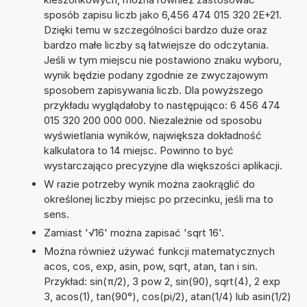
sposób zapisu liczb jako 6,456 474 015 320 2E+21.
Dzięki temu w szczególności bardzo duże oraz
bardzo małe liczby są łatwiejsze do odczytania.
Jeśli w tym miejscu nie postawiono znaku wyboru,
wynik będzie podany zgodnie ze zwyczajowym
sposobem zapisywania liczb. Dla powyższego
przykładu wyglądałoby to następująco: 6 456 474
015 320 200 000 000. Niezależnie od sposobu
wyświetlania wyników, największa dokładność
kalkulatora to 14 miejsc. Powinno to być
wystarczająco precyzyjne dla większości aplikacji.
W razie potrzeby wynik można zaokrąglić do
określonej liczby miejsc po przecinku, jeśli ma to
sens.
Zamiast '√16' można zapisać 'sqrt 16'.
Można również używać funkcji matematycznych
acos, cos, exp, asin, pow, sqrt, atan, tan i sin.
Przykład: sin(π/2), 3 pow 2, sin(90), sqrt(4), 2 exp
3, acos(1), tan(90°), cos(pi/2), atan(1/4) lub asin(1/2)