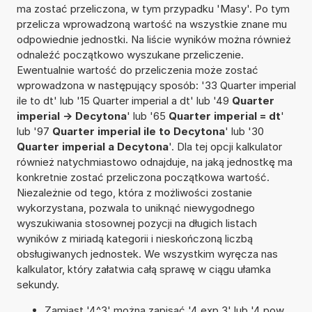
ma zostać przeliczona, w tym przypadku 'Masy'. Po tym
przelicza wprowadzoną wartość na wszystkie znane mu
odpowiednie jednostki. Na liście wyników można również
odnaleźć początkowo wyszukane przeliczenie.
Ewentualnie wartość do przeliczenia może zostać
wprowadzona w następujący sposób: '33 Quarter imperial
ile to dt' lub '15 Quarter imperial a dt' lub '49
Quarter
imperial -> Decytona
' lub '65
Quarter imperial = dt
'
lub '97
Quarter imperial ile to Decytona
' lub '30
Quarter imperial a Decytona
'. Dla tej opcji kalkulator
również natychmiastowo odnajduje, na jaką jednostkę ma
konkretnie zostać przeliczona początkowa wartość.
Niezależnie od tego, która z możliwości zostanie
wykorzystana, pozwala to uniknąć niewygodnego
wyszukiwania stosownej pozycji na długich listach
wyników z miriadą kategorii i nieskończoną liczbą
obsługiwanych jednostek. We wszystkim wyręcza nas
kalkulator, który załatwia całą sprawę w ciągu ułamka
sekundy.
Zamiast '4^3' można zapisać '4 exp 3' lub '4 pow