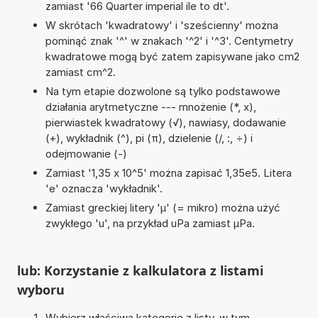
zamiast '66 Quarter imperial ile to dt'.
W skrótach 'kwadratowy' i 'sześcienny' można
pominąć znak '^' w znakach '^2' i '^3'. Centymetry
kwadratowe mogą być zatem zapisywane jako cm2
zamiast cm^2.
Na tym etapie dozwolone są tylko podstawowe
działania arytmetyczne --- mnożenie (*, x),
pierwiastek kwadratowy (√), nawiasy, dodawanie
(+), wykładnik (^), pi (π), dzielenie (/, :, ÷) i
odejmowanie (-)
Zamiast '1,35 x 10^5' można zapisać 1,35e5. Litera
'e' oznacza 'wykładnik'.
Zamiast greckiej litery 'µ' (= mikro) można użyć
zwykłego 'u', na przykład uPa zamiast µPa.
lub: Korzystanie z kalkulatora z listami
wyboru
Wybierz właściwą kategorię z listy, w tym