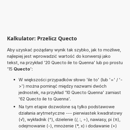
Kalkulator: Przelicz Quecto
Aby uzyskać pożądany wynik tak szybko, jak to możliwe,
najlepiej jest wprowadzić wartość do konwersji jako
tekst, na przykład '20 Quecto ile to Quenna' lub po prostu
'15
Quecto
':
W większości przypadków słowo 'ile to' (lub '=' / '-
>') można pominąć między nazwami dwóch
jednostek, na przykład '10 Quecto Quenna' zamiast
'62 Quecto ile to Quenna'.
Na tym etapie dozwolone są tylko podstawowe
działania arytmetyczne --- pierwiastek kwadratowy
(√), wykładnik (^), dzielenie (/, :, ÷), nawiasy, pi (π),
odejmowanie (-), mnożenie (*, x) i dodawanie (+)