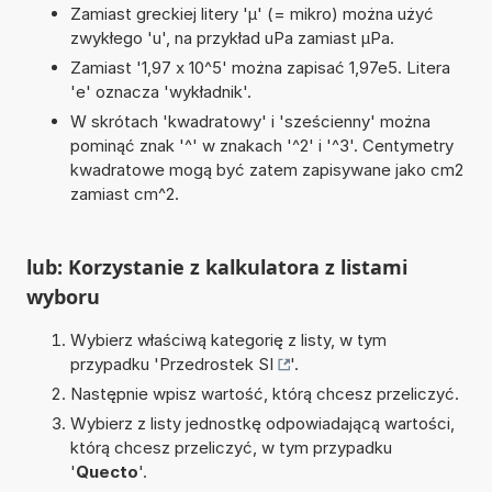
Zamiast greckiej litery 'µ' (= mikro) można użyć
zwykłego 'u', na przykład uPa zamiast µPa.
Zamiast '1,97 x 10^5' można zapisać 1,97e5. Litera
'e' oznacza 'wykładnik'.
W skrótach 'kwadratowy' i 'sześcienny' można
pominąć znak '^' w znakach '^2' i '^3'. Centymetry
kwadratowe mogą być zatem zapisywane jako cm2
zamiast cm^2.
lub: Korzystanie z kalkulatora z listami
wyboru
Wybierz właściwą kategorię z listy, w tym
przypadku '
Przedrostek SI
'.
Następnie wpisz wartość, którą chcesz przeliczyć.
Wybierz z listy jednostkę odpowiadającą wartości,
którą chcesz przeliczyć, w tym przypadku
'
Quecto
'.