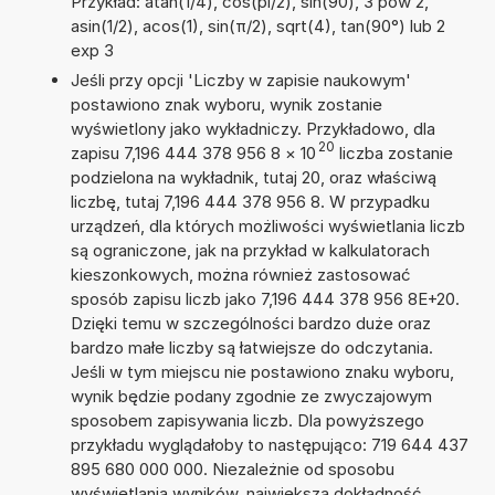
Przykład: atan(1/4), cos(pi/2), sin(90), 3 pow 2,
asin(1/2), acos(1), sin(π/2), sqrt(4), tan(90°) lub 2
exp 3
Jeśli przy opcji 'Liczby w zapisie naukowym'
postawiono znak wyboru, wynik zostanie
wyświetlony jako wykładniczy. Przykładowo, dla
20
zapisu 7,196 444 378 956 8
×
10
liczba zostanie
podzielona na wykładnik, tutaj 20, oraz właściwą
liczbę, tutaj 7,196 444 378 956 8. W przypadku
urządzeń, dla których możliwości wyświetlania liczb
są ograniczone, jak na przykład w kalkulatorach
kieszonkowych, można również zastosować
sposób zapisu liczb jako 7,196 444 378 956 8E+20.
Dzięki temu w szczególności bardzo duże oraz
bardzo małe liczby są łatwiejsze do odczytania.
Jeśli w tym miejscu nie postawiono znaku wyboru,
wynik będzie podany zgodnie ze zwyczajowym
sposobem zapisywania liczb. Dla powyższego
przykładu wyglądałoby to następująco: 719 644 437
895 680 000 000. Niezależnie od sposobu
wyświetlania wyników, największa dokładność