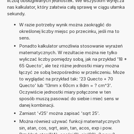
liczbą obsługiwanych jednostek. We wszystkim wyręcza
nas kalkulator, który załatwia całą sprawę w ciągu ułamka
sekundy.
W razie potrzeby wynik można zaokrąglić do
określonej liczby miejsc po przecinku, jeśli ma to
sens.
Ponadto kalkulator umożliwia stosowanie wyrażeń
matematycznych. W rezultacie można nie tylko
wyliczać liczby pomiędzy sobą, jak na przykład '18 *
65 Quecto', ale też różne jednostki miary można
łączyć ze sobą bezpośrednio w przeliczeniu. Może
to wyglądać na przykład tak: '23 Quecto + 70
Quecto' lub '13mm x 60cm x 8dm = ? cm^3'.
Oczywiście jednostki miary połączone w ten
sposób muszą pasować do siebie i mieć sens w
danej kombinacji.
Zamiast '√25' można zapisać 'sqrt 25'.
Można również używać funkcji matematycznych
sin, atan, cos, sqrt, asin, tan, acos, exp i pow.