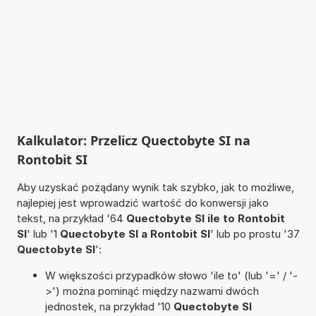
Kalkulator: Przelicz Quectobyte SI na
Rontobit SI
Aby uzyskać pożądany wynik tak szybko, jak to możliwe,
najlepiej jest wprowadzić wartość do konwersji jako
tekst, na przykład '64
Quectobyte SI ile to Rontobit
SI
' lub '1
Quectobyte SI a Rontobit SI
' lub po prostu '37
Quectobyte SI
':
W większości przypadków słowo 'ile to' (lub '=' / '-
>') można pominąć między nazwami dwóch
jednostek, na przykład '10
Quectobyte SI