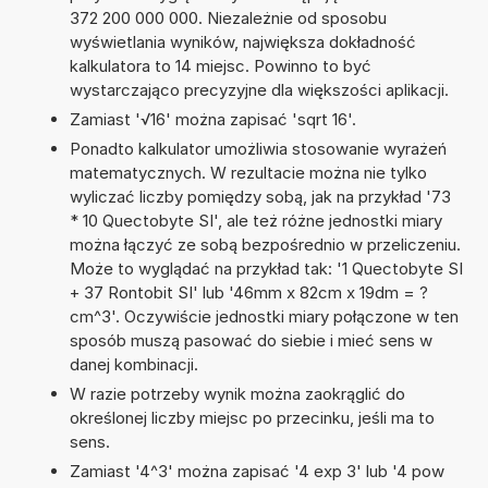
372 200 000 000. Niezależnie od sposobu
wyświetlania wyników, największa dokładność
kalkulatora to 14 miejsc. Powinno to być
wystarczająco precyzyjne dla większości aplikacji.
Zamiast '√16' można zapisać 'sqrt 16'.
Ponadto kalkulator umożliwia stosowanie wyrażeń
matematycznych. W rezultacie można nie tylko
wyliczać liczby pomiędzy sobą, jak na przykład '73
* 10 Quectobyte SI', ale też różne jednostki miary
można łączyć ze sobą bezpośrednio w przeliczeniu.
Może to wyglądać na przykład tak: '1 Quectobyte SI
+ 37 Rontobit SI' lub '46mm x 82cm x 19dm = ?
cm^3'. Oczywiście jednostki miary połączone w ten
sposób muszą pasować do siebie i mieć sens w
danej kombinacji.
W razie potrzeby wynik można zaokrąglić do
określonej liczby miejsc po przecinku, jeśli ma to
sens.
Zamiast '4^3' można zapisać '4 exp 3' lub '4 pow