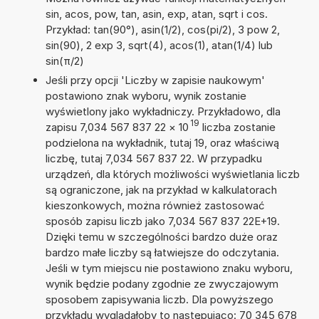
sin, acos, pow, tan, asin, exp, atan, sqrt i cos.
Przykład: tan(90°), asin(1/2), cos(pi/2), 3 pow 2,
sin(90), 2 exp 3, sqrt(4), acos(1), atan(1/4) lub
sin(π/2)
Jeśli przy opcji 'Liczby w zapisie naukowym'
postawiono znak wyboru, wynik zostanie
wyświetlony jako wykładniczy. Przykładowo, dla
19
zapisu 7,034 567 837 22
×
10
liczba zostanie
podzielona na wykładnik, tutaj 19, oraz właściwą
liczbę, tutaj 7,034 567 837 22. W przypadku
urządzeń, dla których możliwości wyświetlania liczb
są ograniczone, jak na przykład w kalkulatorach
kieszonkowych, można również zastosować
sposób zapisu liczb jako 7,034 567 837 22E+19.
Dzięki temu w szczególności bardzo duże oraz
bardzo małe liczby są łatwiejsze do odczytania.
Jeśli w tym miejscu nie postawiono znaku wyboru,
wynik będzie podany zgodnie ze zwyczajowym
sposobem zapisywania liczb. Dla powyższego
przykładu wyglądałoby to następująco: 70 345 678