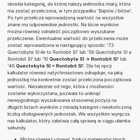
określa kategorię, do której należy jednostka miary, która
ma zostać przeliczona, w tym przypadku 'Bajtów / bitów'.
Po tym przelicza wprowadzoną wartość na wszystkie
znane mu odpowiednie jednostki. Na liście wyników
można również odnaleźć początkowo wyszukane
przeliczenie. Ewentualnie wartość do przeliczenia może
zostać wprowadzona w następujący sposób: '73
Quectobyte SI ile to Rontobit SI' lub '56 Quectobyte SI a
Rontobit SI' lub '10
Quectobyte SI -> Rontobit SI
' lub
'46
Quectobyte SI = Rontobit SI
'. Dla tej opcji
kalkulator również natychmiastowo odnajduje, na jaką
jednostkę ma konkretnie zostać przeliczona początkowa
wartość. Niezależnie od tego, która z możliwości
zostanie wykorzystana, pozwala to uniknąć
niewygodnego wyszukiwania stosownej pozycji na
długich listach wyników z miriadą kategorii i nieskończoną
liczbą obsługiwanych jednostek. We wszystkim wyręcza
nas kalkulator, który załatwia całą sprawę w ciągu ułamka
sekundy.
Można również używać funkcji matematycznych