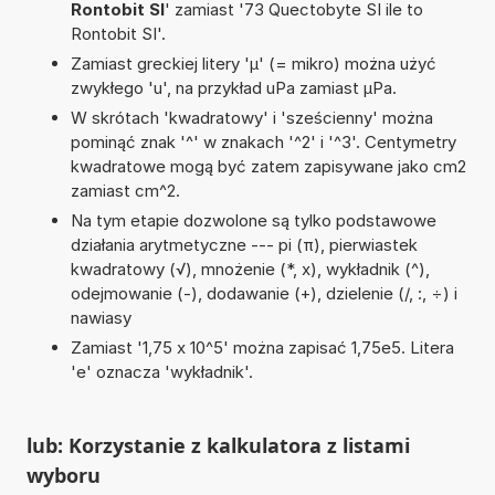
Rontobit SI
' zamiast '73 Quectobyte SI ile to
Rontobit SI'.
Zamiast greckiej litery 'µ' (= mikro) można użyć
zwykłego 'u', na przykład uPa zamiast µPa.
W skrótach 'kwadratowy' i 'sześcienny' można
pominąć znak '^' w znakach '^2' i '^3'. Centymetry
kwadratowe mogą być zatem zapisywane jako cm2
zamiast cm^2.
Na tym etapie dozwolone są tylko podstawowe
działania arytmetyczne --- pi (π), pierwiastek
kwadratowy (√), mnożenie (*, x), wykładnik (^),
odejmowanie (-), dodawanie (+), dzielenie (/, :, ÷) i
nawiasy
Zamiast '1,75 x 10^5' można zapisać 1,75e5. Litera
'e' oznacza 'wykładnik'.
lub: Korzystanie z kalkulatora z listami
wyboru