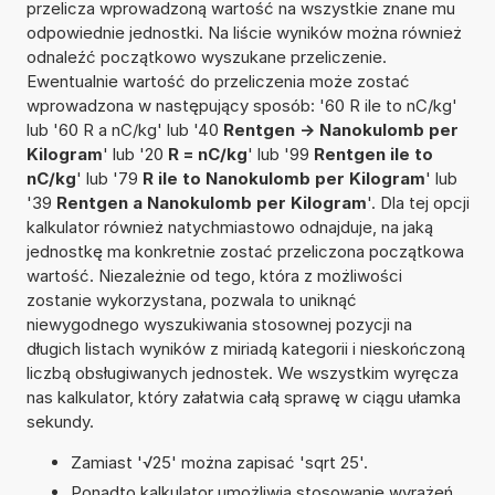
przelicza wprowadzoną wartość na wszystkie znane mu
odpowiednie jednostki. Na liście wyników można również
odnaleźć początkowo wyszukane przeliczenie.
Ewentualnie wartość do przeliczenia może zostać
wprowadzona w następujący sposób: '60 R ile to nC/kg'
lub '60 R a nC/kg' lub '40
Rentgen -> Nanokulomb per
Kilogram
' lub '20
R = nC/kg
' lub '99
Rentgen ile to
nC/kg
' lub '79
R ile to Nanokulomb per Kilogram
' lub
'39
Rentgen a Nanokulomb per Kilogram
'. Dla tej opcji
kalkulator również natychmiastowo odnajduje, na jaką
jednostkę ma konkretnie zostać przeliczona początkowa
wartość. Niezależnie od tego, która z możliwości
zostanie wykorzystana, pozwala to uniknąć
niewygodnego wyszukiwania stosownej pozycji na
długich listach wyników z miriadą kategorii i nieskończoną
liczbą obsługiwanych jednostek. We wszystkim wyręcza
nas kalkulator, który załatwia całą sprawę w ciągu ułamka
sekundy.
Zamiast '√25' można zapisać 'sqrt 25'.
Ponadto kalkulator umożliwia stosowanie wyrażeń