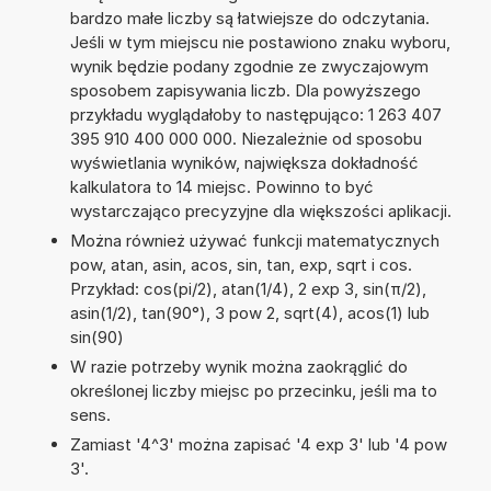
bardzo małe liczby są łatwiejsze do odczytania.
Jeśli w tym miejscu nie postawiono znaku wyboru,
wynik będzie podany zgodnie ze zwyczajowym
sposobem zapisywania liczb. Dla powyższego
przykładu wyglądałoby to następująco: 1 263 407
395 910 400 000 000. Niezależnie od sposobu
wyświetlania wyników, największa dokładność
kalkulatora to 14 miejsc. Powinno to być
wystarczająco precyzyjne dla większości aplikacji.
Można również używać funkcji matematycznych
pow, atan, asin, acos, sin, tan, exp, sqrt i cos.
Przykład: cos(pi/2), atan(1/4), 2 exp 3, sin(π/2),
asin(1/2), tan(90°), 3 pow 2, sqrt(4), acos(1) lub
sin(90)
W razie potrzeby wynik można zaokrąglić do
określonej liczby miejsc po przecinku, jeśli ma to
sens.
Zamiast '4^3' można zapisać '4 exp 3' lub '4 pow
3'.