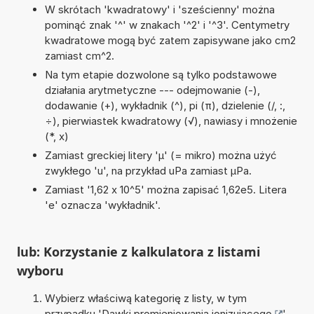
W skrótach 'kwadratowy' i 'sześcienny' można
pominąć znak '^' w znakach '^2' i '^3'. Centymetry
kwadratowe mogą być zatem zapisywane jako cm2
zamiast cm^2.
Na tym etapie dozwolone są tylko podstawowe
działania arytmetyczne --- odejmowanie (-),
dodawanie (+), wykładnik (^), pi (π), dzielenie (/, :,
÷), pierwiastek kwadratowy (√), nawiasy i mnożenie
(*, x)
Zamiast greckiej litery 'µ' (= mikro) można użyć
zwykłego 'u', na przykład uPa zamiast µPa.
Zamiast '1,62 x 10^5' można zapisać 1,62e5. Litera
'e' oznacza 'wykładnik'.
lub: Korzystanie z kalkulatora z listami
wyboru
Wybierz właściwą kategorię z listy, w tym
przypadku '
Dawki promieniowania jonizującego
'.