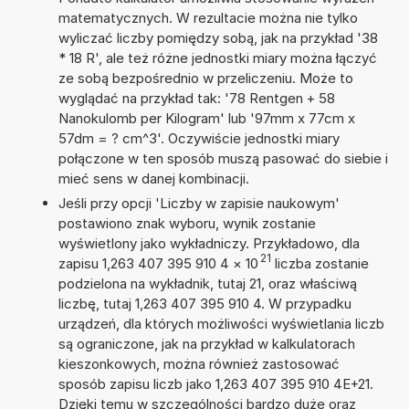
matematycznych. W rezultacie można nie tylko
wyliczać liczby pomiędzy sobą, jak na przykład '38
* 18 R', ale też różne jednostki miary można łączyć
ze sobą bezpośrednio w przeliczeniu. Może to
wyglądać na przykład tak: '78 Rentgen + 58
Nanokulomb per Kilogram' lub '97mm x 77cm x
57dm = ? cm^3'. Oczywiście jednostki miary
połączone w ten sposób muszą pasować do siebie i
mieć sens w danej kombinacji.
Jeśli przy opcji 'Liczby w zapisie naukowym'
postawiono znak wyboru, wynik zostanie
wyświetlony jako wykładniczy. Przykładowo, dla
21
zapisu 1,263 407 395 910 4
×
10
liczba zostanie
podzielona na wykładnik, tutaj 21, oraz właściwą
liczbę, tutaj 1,263 407 395 910 4. W przypadku
urządzeń, dla których możliwości wyświetlania liczb
są ograniczone, jak na przykład w kalkulatorach
kieszonkowych, można również zastosować
sposób zapisu liczb jako 1,263 407 395 910 4E+21.
Dzięki temu w szczególności bardzo duże oraz