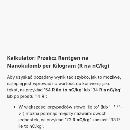
Kalkulator: Przelicz Rentgen na
Nanokulomb per Kilogram (R na nC/kg)
Aby uzyskać pożądany wynik tak szybko, jak to możliwe,
najlepiej jest wprowadzić wartość do konwersji jako
tekst, na przykład '54
R ile to nC/kg
' lub '34
R a nC/kg
'
lub po prostu '14
R
':
W większości przypadków słowo 'ile to' (lub '=' / '-
>') można pominąć między nazwami dwóch
jednostek, na przykład '73
R nC/kg
' zamiast '93 R
ile to nC/kg'.