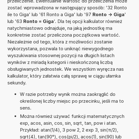
przeliczenie. Ewentualnie wartość do przeliczenia może
zostać wprowadzona w następujący sposób: '32 Ronto
ile to Giga' lub '61 Ronto a Giga' lub '97
Ronto -> Giga
'
lub '63
Ronto = Giga
'. Dla tej opcji kalkulator również
natychmiastowo odnajduje, na jaką jednostkę ma
konkretnie zostać przeliczona początkowa wartość.
Niezależnie od tego, która z możliwości zostanie
wykorzystana, pozwala to uniknąć niewygodnego
wyszukiwania stosownej pozycji na długich listach
wyników z miriadą kategorii i nieskończoną liczbą
obsługiwanych jednostek. We wszystkim wyręcza nas
kalkulator, który załatwia całą sprawę w ciągu ułamka
sekundy.
W razie potrzeby wynik można zaokrąglić do
określonej liczby miejsc po przecinku, jeśli ma to
sens.
Można również używać funkcji matematycznych
exp, acos, asin, cos, sin, sqrt, tan, pow i atan.
Przykład: atan(1/4), 3 pow 2, 2 exp 3, sin(π/2),
sqrt(4), tan(90°), cos(pi/2), acos(1), sin(90) lub