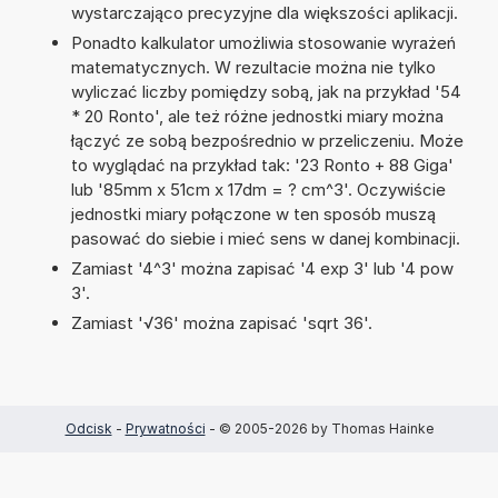
wystarczająco precyzyjne dla większości aplikacji.
Ponadto kalkulator umożliwia stosowanie wyrażeń
matematycznych. W rezultacie można nie tylko
wyliczać liczby pomiędzy sobą, jak na przykład '54
* 20 Ronto', ale też różne jednostki miary można
łączyć ze sobą bezpośrednio w przeliczeniu. Może
to wyglądać na przykład tak: '23 Ronto + 88 Giga'
lub '85mm x 51cm x 17dm = ? cm^3'. Oczywiście
jednostki miary połączone w ten sposób muszą
pasować do siebie i mieć sens w danej kombinacji.
Zamiast '4^3' można zapisać '4 exp 3' lub '4 pow
3'.
Zamiast '√36' można zapisać 'sqrt 36'.
Odcisk
-
Prywatności
- © 2005-2026 by Thomas Hainke