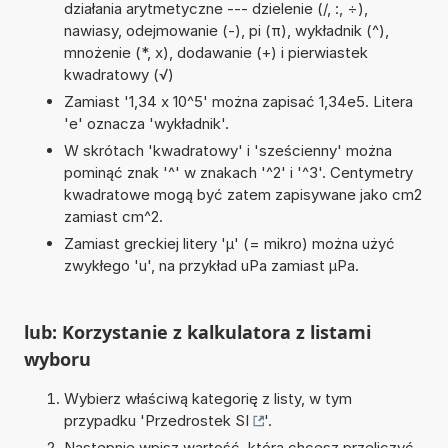
działania arytmetyczne --- dzielenie (/, :, ÷),
nawiasy, odejmowanie (-), pi (π), wykładnik (^),
mnożenie (*, x), dodawanie (+) i pierwiastek
kwadratowy (√)
Zamiast '1,34 x 10^5' można zapisać 1,34e5. Litera
'e' oznacza 'wykładnik'.
W skrótach 'kwadratowy' i 'sześcienny' można
pominąć znak '^' w znakach '^2' i '^3'. Centymetry
kwadratowe mogą być zatem zapisywane jako cm2
zamiast cm^2.
Zamiast greckiej litery 'µ' (= mikro) można użyć
zwykłego 'u', na przykład uPa zamiast µPa.
lub: Korzystanie z kalkulatora z listami
wyboru
Wybierz właściwą kategorię z listy, w tym
przypadku '
Przedrostek SI
'.
Następnie wpisz wartość, którą chcesz przeliczyć.