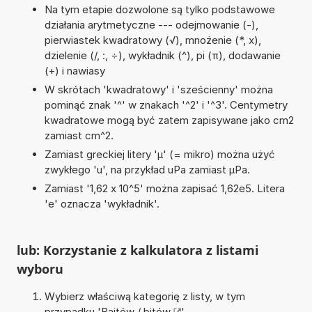
Na tym etapie dozwolone są tylko podstawowe
działania arytmetyczne --- odejmowanie (-),
pierwiastek kwadratowy (√), mnożenie (*, x),
dzielenie (/, :, ÷), wykładnik (^), pi (π), dodawanie
(+) i nawiasy
W skrótach 'kwadratowy' i 'sześcienny' można
pominąć znak '^' w znakach '^2' i '^3'. Centymetry
kwadratowe mogą być zatem zapisywane jako cm2
zamiast cm^2.
Zamiast greckiej litery 'µ' (= mikro) można użyć
zwykłego 'u', na przykład uPa zamiast µPa.
Zamiast '1,62 x 10^5' można zapisać 1,62e5. Litera
'e' oznacza 'wykładnik'.
lub: Korzystanie z kalkulatora z listami
wyboru
Wybierz właściwą kategorię z listy, w tym
przypadku '
Bajtów / bitów
'.