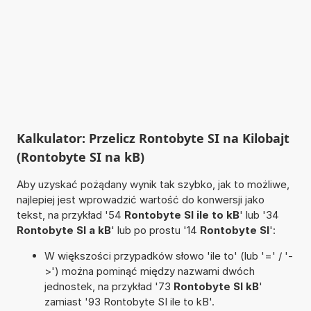
Kalkulator: Przelicz Rontobyte SI na Kilobajt
(Rontobyte SI na kB)
Aby uzyskać pożądany wynik tak szybko, jak to możliwe,
najlepiej jest wprowadzić wartość do konwersji jako
tekst, na przykład '54
Rontobyte SI ile to kB
' lub '34
Rontobyte SI a kB
' lub po prostu '14
Rontobyte SI
':
W większości przypadków słowo 'ile to' (lub '=' / '-
>') można pominąć między nazwami dwóch
jednostek, na przykład '73
Rontobyte SI kB
'
zamiast '93 Rontobyte SI ile to kB'.