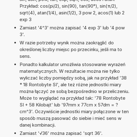
Przykład: cos(pi/2), sin(90), tan(90°), sin(π/2),
sqrt(4), atan(1/4), asin(1/2), 3 pow 2, acos(1) lub 2
exp 3
Zamiast '4^3' można zapisać '4 exp 3' lub '4 pow
3'.
W razie potrzeby wynik można zaokrąglić do
określonej liczby miejsc po przecinku, jeśli ma to
sens.
Ponadto kalkulator umożliwia stosowanie wyrażeń
matematycznych. W rezultacie można nie tylko
wyliczać liczby pomiędzy sobą, jak na przykład '38
* 18 Rontobyte SI', ale też różne jednostki miary
można łączyć ze sobą bezpośrednio w przeliczeniu.
Może to wyglądać na przykład tak: '78 Rontobyte
SI + 58 Kilobajt' lub '97mm x 77cm x 57dm = ?
cm^3'. Oczywiście jednostki miary połączone w ten
sposób muszą pasować do siebie i mieć sens w
danej kombinacji.
Zamiast '√36' można zapisać 'sqrt 36'.