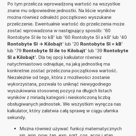
Po tym przelicza wprowadzoną wartość na wszystkie
znane mu odpowiednie jednostki. Na liście wyników
można również odnaleźć początkowo wyszukane
przeliczenie. Ewentualnie wartość do przeliczenia może
zostać wprowadzona w następujący sposób: '60
Rontobyte SI ile to kB' lub '60 Rontobyte SI a kB' lub '40
Rontobyte SI -> Kilobajt
' lub '20
Rontobyte SI = kB
'
lub '79
Rontobyte SI ile to Kilobajt
' lub '39
Rontobyte
SI a Kilobajt
'. Dla tej opcji kalkulator również
natychmiastowo odnajduje, na jaką jednostkę ma
konkretnie zostać przeliczona początkowa wartość.
Niezależnie od tego, która z możliwości zostanie
wykorzystana, pozwala to uniknąć niewygodnego
wyszukiwania stosownej pozycji na długich listach
wyników z miriadą kategorii i nieskończoną liczbą
obsługiwanych jednostek. We wszystkim wyręcza nas
kalkulator, który załatwia całą sprawę w ciągu ułamka
sekundy.
Można również używać funkcji matematycznych
sin, asin, pow, tan, exp, sqrt, cos, acos i atan.