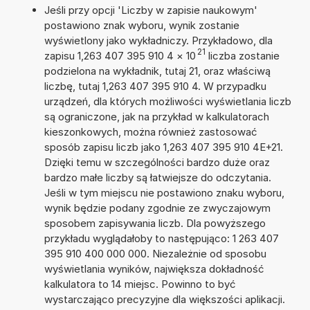
Jeśli przy opcji 'Liczby w zapisie naukowym'
postawiono znak wyboru, wynik zostanie
wyświetlony jako wykładniczy. Przykładowo, dla
21
zapisu 1,263 407 395 910 4
×
10
liczba zostanie
podzielona na wykładnik, tutaj 21, oraz właściwą
liczbę, tutaj 1,263 407 395 910 4. W przypadku
urządzeń, dla których możliwości wyświetlania liczb
są ograniczone, jak na przykład w kalkulatorach
kieszonkowych, można również zastosować
sposób zapisu liczb jako 1,263 407 395 910 4E+21.
Dzięki temu w szczególności bardzo duże oraz
bardzo małe liczby są łatwiejsze do odczytania.
Jeśli w tym miejscu nie postawiono znaku wyboru,
wynik będzie podany zgodnie ze zwyczajowym
sposobem zapisywania liczb. Dla powyższego
przykładu wyglądałoby to następująco: 1 263 407
395 910 400 000 000. Niezależnie od sposobu
wyświetlania wyników, największa dokładność
kalkulatora to 14 miejsc. Powinno to być
wystarczająco precyzyjne dla większości aplikacji.