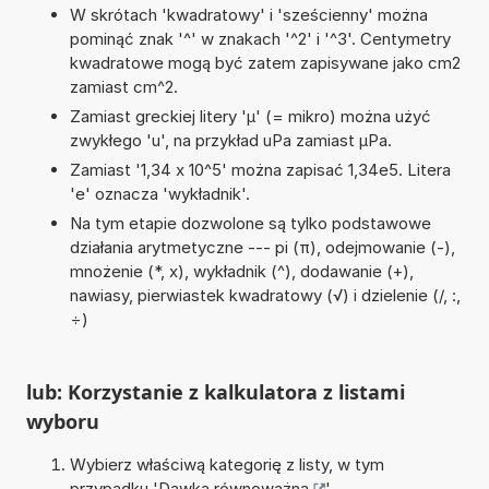
W skrótach 'kwadratowy' i 'sześcienny' można
pominąć znak '^' w znakach '^2' i '^3'. Centymetry
kwadratowe mogą być zatem zapisywane jako cm2
zamiast cm^2.
Zamiast greckiej litery 'µ' (= mikro) można użyć
zwykłego 'u', na przykład uPa zamiast µPa.
Zamiast '1,34 x 10^5' można zapisać 1,34e5. Litera
'e' oznacza 'wykładnik'.
Na tym etapie dozwolone są tylko podstawowe
działania arytmetyczne --- pi (π), odejmowanie (-),
mnożenie (*, x), wykładnik (^), dodawanie (+),
nawiasy, pierwiastek kwadratowy (√) i dzielenie (/, :,
÷)
lub: Korzystanie z kalkulatora z listami
wyboru
Wybierz właściwą kategorię z listy, w tym
przypadku '
Dawka równoważna
'.