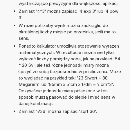
wystarczająco precyzyjne dla większości aplikacji.
Zamiast '4^3' można zapisać '4 exp 3' lub '4 pow
3'.
W razie potrzeby wynik można zaokrąglić do
określonej liczby miejsc po przecinku, jeśli ma to
sens.
Ponadto kalkulator umożliwia stosowanie wyrażeń
matematycznych. W rezultacie można nie tylko
wyliczać liczby pomiędzy sobą, jak na przykład '54
* 20 Sv', ale też różne jednostki miary można
łączyć ze sobą bezpośrednio w przeliczeniu. Może
to wyglądać na przykład tak: '23 Siwert + 88
Megarem' lub '85mm x 51cm x 17dm = ? cm^3'.
Oczywiście jednostki miary połączone w ten
sposób muszą pasować do siebie i mieć sens w
danej kombinacji.
Zamiast '√36' można zapisać 'sqrt 36'.