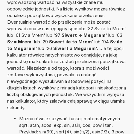
wprowadzoną wartość na wszystkie znane mu
odpowiednie jednostki. Na liście wyników można również
odnaleźć początkowo wyszukane przeliczenie.
Ewentualnie wartość do przeliczenia może zostać
wprowadzona w następujący sposób: '32 Sv ile to Mrem'
lub '61 Sv a Mrem' lub '97
Siwert -> Megarem
' lub '63
Sv = Mrem
' lub '29
Siwert ile to Mrem
' lub '94
Sv ile
to Megarem
' lub '26
Siwert a Megarem
'. Dla tej opcji
kalkulator również natychmiastowo odnajduje, na jaką
jednostkę ma konkretnie zostać przeliczona początkowa
wartość. Niezależnie od tego, która z możliwości
zostanie wykorzystana, pozwala to uniknąć
niewygodnego wyszukiwania stosownej pozycji na
długich listach wyników z miriadą kategorii i nieskończoną
liczbą obsługiwanych jednostek. We wszystkim wyręcza
nas kalkulator, który załatwia całą sprawę w ciągu ułamka
sekundy.
Można również używać funkcji matematycznych
sqrt, atan, acos, exp, sin, asin, cos, pow i tan.
Przykład: sin(90), sqrt(4), sin(π/2), asin(1/2), 3 pow