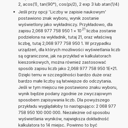
2, acos(1), tan(90°), cos(pi/2), 2 exp 3 lub atan(1/4)
Jeśli przy opcji 'Liczby w zapisie naukowym'
postawiono znak wyboru, wynik zostanie
wyświetlony jako wykładniczy. Przykładowo, dla
21
zapisu 2,068 977 758 950 1
×
10
liczba zostanie
podzielona na wykładnik, tutaj 21, oraz właściwą
liczbę, tutaj 2,068 977 758 950 1. W przypadku
urządzeń, dla których możliwości wyświetlania liczb
są ograniczone, jak na przykład w kalkulatorach
kieszonkowych, można również zastosować
sposób zapisu liczb jako 2,068 977 758 950 1E+21.
Dzięki temu w szczególności bardzo duże oraz
bardzo małe liczby są łatwiejsze do odczytania.
Jeśli w tym miejscu nie postawiono znaku wyboru,
wynik będzie podany zgodnie ze zwyczajowym
sposobem zapisywania liczb. Dla powyższego
przykładu wyglądałoby to następująco: 2 068 977
758 950 100 000 000. Niezależnie od sposobu
wyświetlania wyników, największa dokładność
kalkulatora to 14 miejsc. Powinno to być