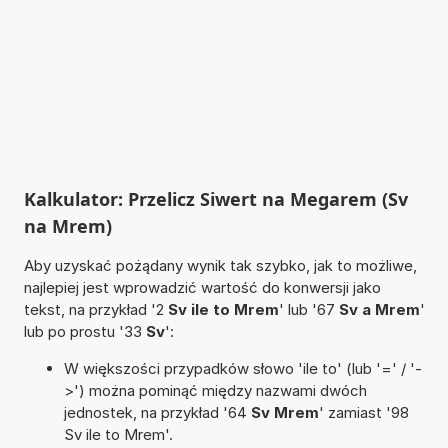
Kalkulator: Przelicz Siwert na Megarem (Sv
na Mrem)
Aby uzyskać pożądany wynik tak szybko, jak to możliwe,
najlepiej jest wprowadzić wartość do konwersji jako
tekst, na przykład '2
Sv ile to Mrem
' lub '67
Sv a Mrem
'
lub po prostu '33
Sv
':
W większości przypadków słowo 'ile to' (lub '=' / '-
>') można pominąć między nazwami dwóch
jednostek, na przykład '64
Sv Mrem
' zamiast '98
Sv ile to Mrem'.