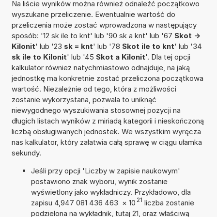
Na liście wyników można również odnaleźć początkowo
wyszukane przeliczenie. Ewentualnie wartość do
przeliczenia może zostać wprowadzona w następujący
sposób: '12 sk ile to knt' lub '90 sk a knt' lub '67
Skot ->
Kilonit
' lub '23
sk = knt
' lub '78
Skot ile to knt
' lub '34
sk ile to Kilonit
' lub '45
Skot a Kilonit
'. Dla tej opcji
kalkulator również natychmiastowo odnajduje, na jaką
jednostkę ma konkretnie zostać przeliczona początkowa
wartość. Niezależnie od tego, która z możliwości
zostanie wykorzystana, pozwala to uniknąć
niewygodnego wyszukiwania stosownej pozycji na
długich listach wyników z miriadą kategorii i nieskończoną
liczbą obsługiwanych jednostek. We wszystkim wyręcza
nas kalkulator, który załatwia całą sprawę w ciągu ułamka
sekundy.
Jeśli przy opcji 'Liczby w zapisie naukowym'
postawiono znak wyboru, wynik zostanie
wyświetlony jako wykładniczy. Przykładowo, dla
21
zapisu 4,947 081 436 463
×
10
liczba zostanie
podzielona na wykładnik, tutaj 21, oraz właściwą