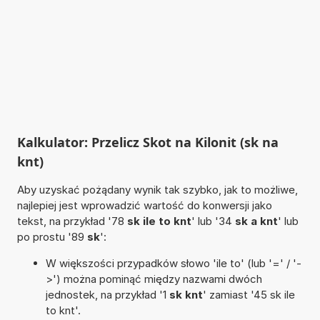
Kalkulator: Przelicz Skot na Kilonit (sk na
knt)
Aby uzyskać pożądany wynik tak szybko, jak to możliwe,
najlepiej jest wprowadzić wartość do konwersji jako
tekst, na przykład '78
sk ile to knt
' lub '34
sk a knt
' lub
po prostu '89
sk
':
W większości przypadków słowo 'ile to' (lub '=' / '-
>') można pominąć między nazwami dwóch
jednostek, na przykład '1
sk knt
' zamiast '45 sk ile
to knt'.