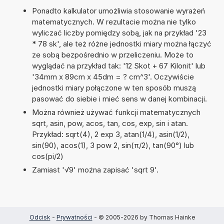
Ponadto kalkulator umożliwia stosowanie wyrażeń
matematycznych. W rezultacie można nie tylko
wyliczać liczby pomiędzy sobą, jak na przykład '23
* 78 sk', ale też różne jednostki miary można łączyć
ze sobą bezpośrednio w przeliczeniu. Może to
wyglądać na przykład tak: '12 Skot + 67 Kilonit' lub
'34mm x 89cm x 45dm = ? cm^3'. Oczywiście
jednostki miary połączone w ten sposób muszą
pasować do siebie i mieć sens w danej kombinacji.
Można również używać funkcji matematycznych
sqrt, asin, pow, acos, tan, cos, exp, sin i atan.
Przykład: sqrt(4), 2 exp 3, atan(1/4), asin(1/2),
sin(90), acos(1), 3 pow 2, sin(π/2), tan(90°) lub
cos(pi/2)
Zamiast '√9' można zapisać 'sqrt 9'.
Odcisk
-
Prywatności
- © 2005-2026 by Thomas Hainke