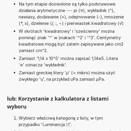
Na tym etapie dozwolone są tylko podstawowe
działania arytmetyczne --- pi (π), wykładnik (^),
nawiasy, dodawanie (+), odejmowanie (-), mnożenie
(*, x), dzielenie (/, :, ÷) i pierwiastek kwadratowy (√)
W skrótach 'kwadratowy' i 'sześcienny' można
pominąć znak '^' w znakach '^2' i '^3'. Centymetry
kwadratowe mogą być zatem zapisywane jako cm2
zamiast cm^2.
Zamiast '1,14 x 10^5' można zapisać 1,14e5. Litera
'e' oznacza 'wykładnik'.
Zamiast greckiej litery 'µ' (= mikro) można użyć
zwykłego 'u', na przykład uPa zamiast µPa.
lub: Korzystanie z kalkulatora z listami
wyboru
Wybierz właściwą kategorię z listy, w tym
przypadku '
Luminancja
'.