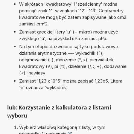
W skrótach 'kwadratowy' i 'sześcienny' można
pominąć znak '^' w znakach '^2' i '^3'. Centymetry
kwadratowe mogą być zatem zapisywane jako cm2
zamiast cm^2.
Zamiast greckiej litery 'µ' (= mikro) można użyć
zwykłego 'u', na przykład uPa zamiast µPa.
Na tym etapie dozwolone są tylko podstawowe
działania arytmetyczne --- wykładnik (^),
odejmowanie (-), mnożenie (*, x), pierwiastek
kwadratowy (√), pi (π), dzielenie (/, :, ÷), dodawanie
(+) i nawiasy
Zamiast '1,23 x 10^5' można zapisać 1,23e5. Litera
'e' oznacza 'wykładnik'.
lub: Korzystanie z kalkulatora z listami
wyboru
Wybierz właściwą kategorię z listy, w tym
przypadku '
Luminancja
'.