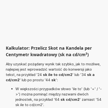
Kalkulator: Przelicz Skot na Kandela per
Centymetr kwadratowy (sk na cd/cm²)
Aby uzyskać pożądany wynik tak szybko, jak to możliwe,
najlepiej jest wprowadzić wartość do konwersji jako
tekst, na przykład '24
sk ile to cd/cm2
' lub '34
sk a
cd/cm2
' lub po prostu '44
sk
':
W większości przypadków słowo 'ile to' (lub '=' / '-
>') można pominąć między nazwami dwóch
jednostek, na przykład '64
sk cd/cm2
' zamiast '54
sk ile to cd/cm2'.