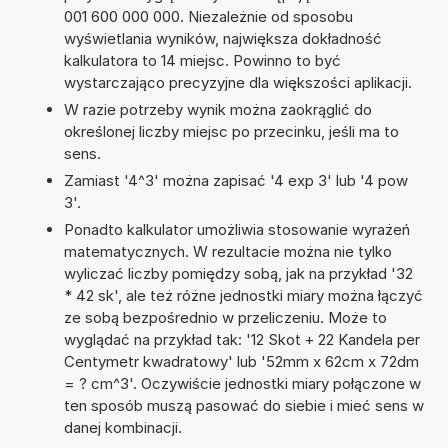
001 600 000 000. Niezależnie od sposobu
wyświetlania wyników, największa dokładność
kalkulatora to 14 miejsc. Powinno to być
wystarczająco precyzyjne dla większości aplikacji.
W razie potrzeby wynik można zaokrąglić do
określonej liczby miejsc po przecinku, jeśli ma to
sens.
Zamiast '4^3' można zapisać '4 exp 3' lub '4 pow
3'.
Ponadto kalkulator umożliwia stosowanie wyrażeń
matematycznych. W rezultacie można nie tylko
wyliczać liczby pomiędzy sobą, jak na przykład '32
* 42 sk', ale też różne jednostki miary można łączyć
ze sobą bezpośrednio w przeliczeniu. Może to
wyglądać na przykład tak: '12 Skot + 22 Kandela per
Centymetr kwadratowy' lub '52mm x 62cm x 72dm
= ? cm^3'. Oczywiście jednostki miary połączone w
ten sposób muszą pasować do siebie i mieć sens w
danej kombinacji.