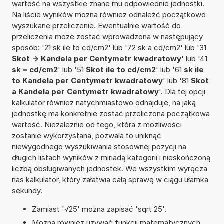
wartość na wszystkie znane mu odpowiednie jednostki.
Na liście wyników można również odnaleźć początkowo
wyszukane przeliczenie. Ewentualnie wartość do
przeliczenia może zostać wprowadzona w następujący
sposób: '21 sk ile to cd/cm2' lub '72 sk a cd/cm2' lub '31
Skot -> Kandela per Centymetr kwadratowy
' lub '41
sk = cd/cm2
' lub '51
Skot ile to cd/cm2
' lub '61
sk ile
to Kandela per Centymetr kwadratowy
' lub '81
Skot
a Kandela per Centymetr kwadratowy
'. Dla tej opcji
kalkulator również natychmiastowo odnajduje, na jaką
jednostkę ma konkretnie zostać przeliczona początkowa
wartość. Niezależnie od tego, która z możliwości
zostanie wykorzystana, pozwala to uniknąć
niewygodnego wyszukiwania stosownej pozycji na
długich listach wyników z miriadą kategorii i nieskończoną
liczbą obsługiwanych jednostek. We wszystkim wyręcza
nas kalkulator, który załatwia całą sprawę w ciągu ułamka
sekundy.
Zamiast '√25' można zapisać 'sqrt 25'.
Można również używać funkcji matematycznych