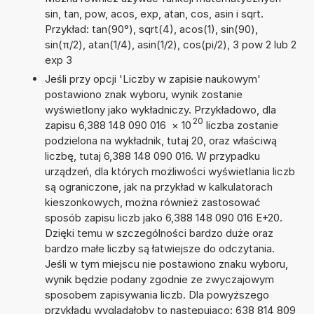
sin, tan, pow, acos, exp, atan, cos, asin i sqrt.
Przykład: tan(90°), sqrt(4), acos(1), sin(90),
sin(π/2), atan(1/4), asin(1/2), cos(pi/2), 3 pow 2 lub 2
exp 3
Jeśli przy opcji 'Liczby w zapisie naukowym'
postawiono znak wyboru, wynik zostanie
wyświetlony jako wykładniczy. Przykładowo, dla
20
zapisu 6,388 148 090 016
×
10
liczba zostanie
podzielona na wykładnik, tutaj 20, oraz właściwą
liczbę, tutaj 6,388 148 090 016. W przypadku
urządzeń, dla których możliwości wyświetlania liczb
są ograniczone, jak na przykład w kalkulatorach
kieszonkowych, można również zastosować
sposób zapisu liczb jako 6,388 148 090 016 E+20.
Dzięki temu w szczególności bardzo duże oraz
bardzo małe liczby są łatwiejsze do odczytania.
Jeśli w tym miejscu nie postawiono znaku wyboru,
wynik będzie podany zgodnie ze zwyczajowym
sposobem zapisywania liczb. Dla powyższego
przykładu wyglądałoby to następująco: 638 814 809