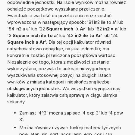
odpowiednie jednostki. Na liście wyników można również
odnaleźć początkowo wyszukane przeliczenie.
Ewentualnie wartość do przeliczenia może zostać
wprowadzona w następujący sposób: '81 in2 ile to a' lub
'84 in2 a a' lub '22
Square inch -> Ar
' lub '62
in2 = a
' lub
'3
Square inch ile to a
' lub '43
in2 ile to Ar
' lub '24
Square inch a Ar
'. Dla tej opcji kalkulator również
natychmiastowo odnajduje, na jaką jednostkę ma
konkretnie zostać przeliczona początkowa wartość.
Niezależnie od tego, która z możliwości zostanie
wykorzystana, pozwala to uniknąć niewygodnego
wyszukiwania stosownej pozycji na długich listach
wyników z miriadą kategorii i nieskończoną liczbą
obsługiwanych jednostek. We wszystkim wyręcza nas
kalkulator, który załatwia całą sprawę w ciągu ułamka
sekundy.
Zamiast '4^3' można zapisać '4 exp 3' lub '4 pow
3'.
Można również używać funkcji matematycznych
pow, atan, sin, sqrt, acos, asin, exp, cos i tan.