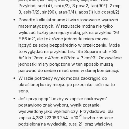
Przykład: sqrt(4), sin(π/2), 3 pow 2, tan(90°), 2 exp
3, asin(1/2), sin(90), atan(1/4), acos(1) lub cos(pi/2)
Ponadto kalkulator umożliwia stosowanie wyrażeń
matematycznych. W rezultacie można nie tylko
wyliczać liczby pomiędzy sobą, jak na przykład '26
* 66 in2', ale też różne jednostki miary można
łączyć ze sobą bezpośrednio w przeliczeniu. Może
to wyglądać na przykład tak: '45 Square inch + 85
Ar' lub '7mm x 47cm x 87dm = ? cm^3'. Oczywiście
jednostki miary połączone w ten sposób muszą
pasować do siebie i mieć sens w danej kombinacji.
W razie potrzeby wynik można zaokrąglić do
określonej liczby miejsc po przecinku, jeśli ma to
sens.
Jeśli przy opcji 'Liczby w zapisie naukowym'
postawiono znak wyboru, wynik zostanie
wyświetlony jako wykładniczy. Przykładowo, dla
21
zapisu 4,282 222 183 254
×
10
liczba zostanie
podzielona na wykładnik, tutaj 21, oraz właściwą