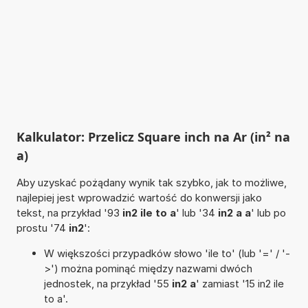
Kalkulator: Przelicz Square inch na Ar (in² na
a)
Aby uzyskać pożądany wynik tak szybko, jak to możliwe,
najlepiej jest wprowadzić wartość do konwersji jako
tekst, na przykład '93
in2 ile to a
' lub '34
in2 a a
' lub po
prostu '74
in2
':
W większości przypadków słowo 'ile to' (lub '=' / '-
>') można pominąć między nazwami dwóch
jednostek, na przykład '55
in2 a
' zamiast '15 in2 ile
to a'.