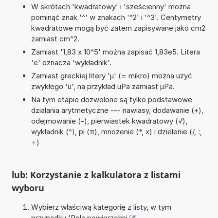
W skrótach 'kwadratowy' i 'sześcienny' można
pominąć znak '^' w znakach '^2' i '^3'. Centymetry
kwadratowe mogą być zatem zapisywane jako cm2
zamiast cm^2.
Zamiast '1,83 x 10^5' można zapisać 1,83e5. Litera
'e' oznacza 'wykładnik'.
Zamiast greckiej litery 'µ' (= mikro) można użyć
zwykłego 'u', na przykład uPa zamiast µPa.
Na tym etapie dozwolone są tylko podstawowe
działania arytmetyczne --- nawiasy, dodawanie (+),
odejmowanie (-), pierwiastek kwadratowy (√),
wykładnik (^), pi (π), mnożenie (*, x) i dzielenie (/, :,
÷)
lub: Korzystanie z kalkulatora z listami
wyboru
Wybierz właściwą kategorię z listy, w tym
przypadku '
Pola powierzchni
'.