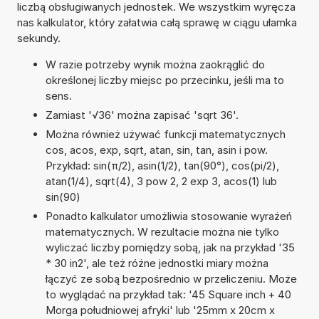
liczbą obsługiwanych jednostek. We wszystkim wyręcza
nas kalkulator, który załatwia całą sprawę w ciągu ułamka
sekundy.
W razie potrzeby wynik można zaokrąglić do
określonej liczby miejsc po przecinku, jeśli ma to
sens.
Zamiast '√36' można zapisać 'sqrt 36'.
Można również używać funkcji matematycznych
cos, acos, exp, sqrt, atan, sin, tan, asin i pow.
Przykład: sin(π/2), asin(1/2), tan(90°), cos(pi/2),
atan(1/4), sqrt(4), 3 pow 2, 2 exp 3, acos(1) lub
sin(90)
Ponadto kalkulator umożliwia stosowanie wyrażeń
matematycznych. W rezultacie można nie tylko
wyliczać liczby pomiędzy sobą, jak na przykład '35
* 30 in2', ale też różne jednostki miary można
łączyć ze sobą bezpośrednio w przeliczeniu. Może
to wyglądać na przykład tak: '45 Square inch + 40
Morga południowej afryki' lub '25mm x 20cm x