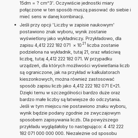
15dm = ? cm^3'. Oczywiście jednostki miary
połączone w ten sposób muszą pasować do siebie i
mieć sens w danej kombinacji.
Jeśli przy opcji 'Liczby w zapisie naukowym'
postawiono znak wyboru, wynik zostanie
wyświetlony jako wykładniczy. Przykładowo, dla
21
zapisu 4,412 222 182 071
×
10
liczba zostanie
podzielona na wykładnik, tutaj 21, oraz właściwą
liczbę, tutaj 4,412 222 182 071. W przypadku
urządzeń, dla których możliwości wyświetlania liczb
są ograniczone, jak na przykład w kalkulatorach
kieszonkowych, można również zastosować
sposób zapisu liczb jako 4,412 222 182 071 E+21.
Dzięki temu w szczególności bardzo duże oraz
bardzo małe liczby są łatwiejsze do odczytania.
Jeśli w tym miejscu nie postawiono znaku wyboru,
wynik będzie podany zgodnie ze zwyczajowym
sposobem zapisywania liczb. Dla powyższego
przykładu wyglądałoby to następująco: 4 412 222
182 071 000 000 000. Niezależnie od sposobu