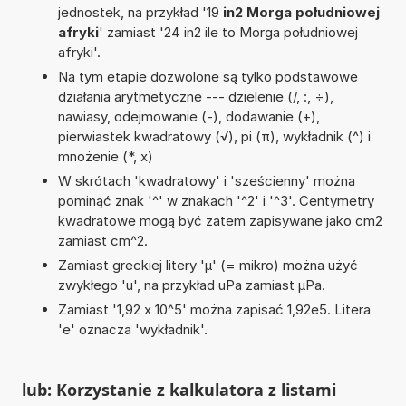
jednostek, na przykład '19
in2 Morga południowej
afryki
' zamiast '24 in2 ile to Morga południowej
afryki'.
Na tym etapie dozwolone są tylko podstawowe
działania arytmetyczne --- dzielenie (/, :, ÷),
nawiasy, odejmowanie (-), dodawanie (+),
pierwiastek kwadratowy (√), pi (π), wykładnik (^) i
mnożenie (*, x)
W skrótach 'kwadratowy' i 'sześcienny' można
pominąć znak '^' w znakach '^2' i '^3'. Centymetry
kwadratowe mogą być zatem zapisywane jako cm2
zamiast cm^2.
Zamiast greckiej litery 'µ' (= mikro) można użyć
zwykłego 'u', na przykład uPa zamiast µPa.
Zamiast '1,92 x 10^5' można zapisać 1,92e5. Litera
'e' oznacza 'wykładnik'.
lub: Korzystanie z kalkulatora z listami