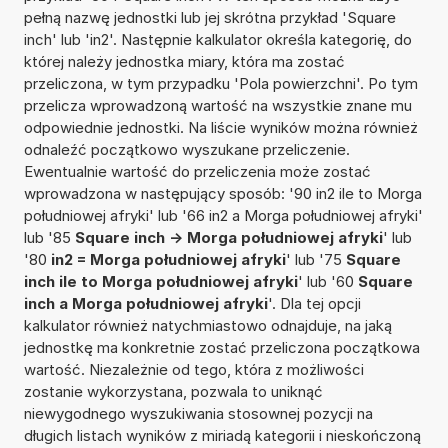
pełną nazwę jednostki lub jej skrótna przykład 'Square
inch' lub 'in2'. Następnie kalkulator określa kategorię, do
której należy jednostka miary, która ma zostać
przeliczona, w tym przypadku 'Pola powierzchni'. Po tym
przelicza wprowadzoną wartość na wszystkie znane mu
odpowiednie jednostki. Na liście wyników można również
odnaleźć początkowo wyszukane przeliczenie.
Ewentualnie wartość do przeliczenia może zostać
wprowadzona w następujący sposób: '90 in2 ile to Morga
południowej afryki' lub '66 in2 a Morga południowej afryki'
lub '85
Square inch -> Morga południowej afryki
' lub
'80
in2 = Morga południowej afryki
' lub '75
Square
inch ile to Morga południowej afryki
' lub '60
Square
inch a Morga południowej afryki
'. Dla tej opcji
kalkulator również natychmiastowo odnajduje, na jaką
jednostkę ma konkretnie zostać przeliczona początkowa
wartość. Niezależnie od tego, która z możliwości
zostanie wykorzystana, pozwala to uniknąć
niewygodnego wyszukiwania stosownej pozycji na
długich listach wyników z miriadą kategorii i nieskończoną