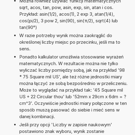
Można również używać funkcji matematycznych
sqrt, acos, tan, pow, asin, exp, sin, atan i cos.
Przykład: asin(1/2), acos(1), 2 exp 3, atan(1/4),
cos(pi/2), 3 pow 2, sin(90), sin(π/2), sqrt(4) lub
tan(90°)
W razie potrzeby wynik można zaokrąglić do
określonej liczby miejsc po przecinku, jeśli ma to
sens.
Ponadto kalkulator umożliwia stosowanie wyrażeń
matematycznych. W rezultacie można nie tylko
wyliczać liczby pomiędzy sobą, jak na przykład '98
* 75 Square mil US', ale też różne jednostki miary
można łączyć ze sobą bezpośrednio w przeliczeniu.
Może to wyglądać na przykład tak: '45 Square mil
US + 22 Circular thou' lub '52mm x 29cm x 6dm = ?
cm^3'. Oczywiście jednostki miary połączone w ten
sposób muszą pasować do siebie i mieć sens w
danej kombinacji.
Jeśli przy opcji 'Liczby w zapisie naukowym'
postawiono znak wyboru, wynik zostanie