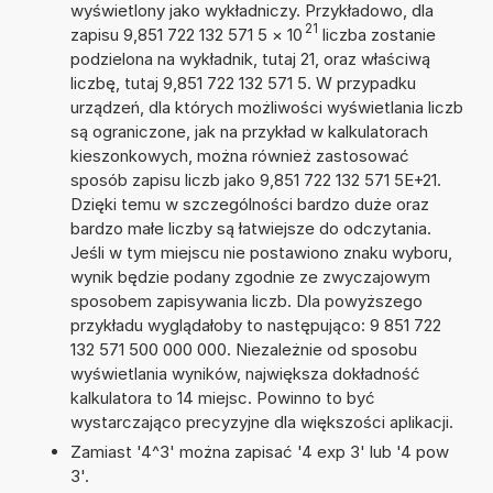
wyświetlony jako wykładniczy. Przykładowo, dla
21
zapisu 9,851 722 132 571 5
×
10
liczba zostanie
podzielona na wykładnik, tutaj 21, oraz właściwą
liczbę, tutaj 9,851 722 132 571 5. W przypadku
urządzeń, dla których możliwości wyświetlania liczb
są ograniczone, jak na przykład w kalkulatorach
kieszonkowych, można również zastosować
sposób zapisu liczb jako 9,851 722 132 571 5E+21.
Dzięki temu w szczególności bardzo duże oraz
bardzo małe liczby są łatwiejsze do odczytania.
Jeśli w tym miejscu nie postawiono znaku wyboru,
wynik będzie podany zgodnie ze zwyczajowym
sposobem zapisywania liczb. Dla powyższego
przykładu wyglądałoby to następująco: 9 851 722
132 571 500 000 000. Niezależnie od sposobu
wyświetlania wyników, największa dokładność
kalkulatora to 14 miejsc. Powinno to być
wystarczająco precyzyjne dla większości aplikacji.
Zamiast '4^3' można zapisać '4 exp 3' lub '4 pow
3'.