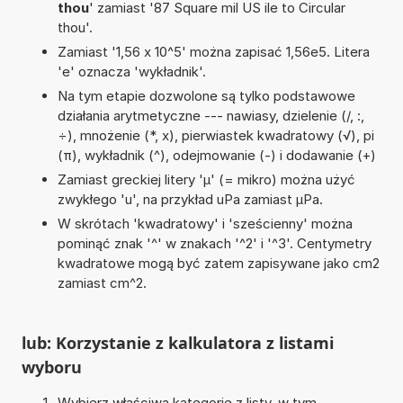
thou
' zamiast '87 Square mil US ile to Circular
thou'.
Zamiast '1,56 x 10^5' można zapisać 1,56e5. Litera
'e' oznacza 'wykładnik'.
Na tym etapie dozwolone są tylko podstawowe
działania arytmetyczne --- nawiasy, dzielenie (/, :,
÷), mnożenie (*, x), pierwiastek kwadratowy (√), pi
(π), wykładnik (^), odejmowanie (-) i dodawanie (+)
Zamiast greckiej litery 'µ' (= mikro) można użyć
zwykłego 'u', na przykład uPa zamiast µPa.
W skrótach 'kwadratowy' i 'sześcienny' można
pominąć znak '^' w znakach '^2' i '^3'. Centymetry
kwadratowe mogą być zatem zapisywane jako cm2
zamiast cm^2.
lub: Korzystanie z kalkulatora z listami
wyboru
Wybierz właściwą kategorię z listy, w tym