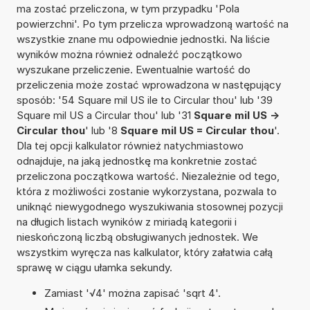
ma zostać przeliczona, w tym przypadku 'Pola
powierzchni'. Po tym przelicza wprowadzoną wartość na
wszystkie znane mu odpowiednie jednostki. Na liście
wyników można również odnaleźć początkowo
wyszukane przeliczenie. Ewentualnie wartość do
przeliczenia może zostać wprowadzona w następujący
sposób: '54 Square mil US ile to Circular thou' lub '39
Square mil US a Circular thou' lub '31
Square mil US ->
Circular thou
' lub '8
Square mil US = Circular thou
'.
Dla tej opcji kalkulator również natychmiastowo
odnajduje, na jaką jednostkę ma konkretnie zostać
przeliczona początkowa wartość. Niezależnie od tego,
która z możliwości zostanie wykorzystana, pozwala to
uniknąć niewygodnego wyszukiwania stosownej pozycji
na długich listach wyników z miriadą kategorii i
nieskończoną liczbą obsługiwanych jednostek. We
wszystkim wyręcza nas kalkulator, który załatwia całą
sprawę w ciągu ułamka sekundy.
Zamiast '√4' można zapisać 'sqrt 4'.