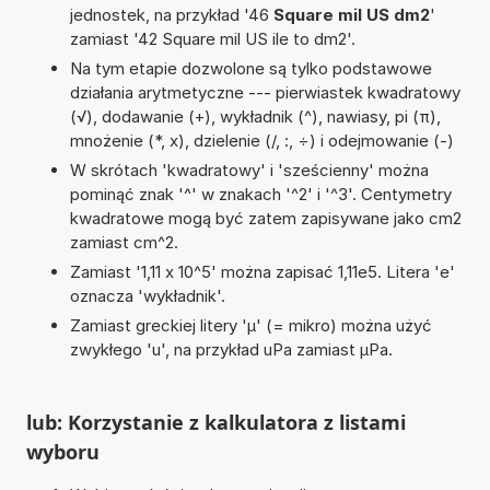
jednostek, na przykład '46
Square mil US dm2
'
zamiast '42 Square mil US ile to dm2'.
Na tym etapie dozwolone są tylko podstawowe
działania arytmetyczne --- pierwiastek kwadratowy
(√), dodawanie (+), wykładnik (^), nawiasy, pi (π),
mnożenie (*, x), dzielenie (/, :, ÷) i odejmowanie (-)
W skrótach 'kwadratowy' i 'sześcienny' można
pominąć znak '^' w znakach '^2' i '^3'. Centymetry
kwadratowe mogą być zatem zapisywane jako cm2
zamiast cm^2.
Zamiast '1,11 x 10^5' można zapisać 1,11e5. Litera 'e'
oznacza 'wykładnik'.
Zamiast greckiej litery 'µ' (= mikro) można użyć
zwykłego 'u', na przykład uPa zamiast µPa.
lub: Korzystanie z kalkulatora z listami
wyboru