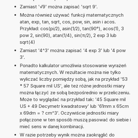
Zamiast '√9' można zapisać 'sqrt 9'.
Można również używać funkcji matematycznych
atan, exp, tan, sqrt, cos, pow, sin, asin i acos.
Przykład: cos(pi/2), asin(1/2), tan(90°), acos(1), 3
pow 2, sin(90), atan(1/4), sin(π/2), 2 exp 3 lub
sqrt(4)
Zamiast '4^3' można zapisać '4 exp 3' lub '4 pow
3'.
Ponadto kalkulator umożliwia stosowanie wyrażeń
matematycznych. W rezultacie można nie tylko
wyliczać liczby pomiędzy sobą, jak na przykład '53
* 57 Square mil US', ale też różne jednostki miary
można łączyć ze sobą bezpośrednio w przeliczeniu.
Może to wyglądać na przykład tak: '45 Square mil
US + 49 Decymetr kwadratowy' lub '61mm x 65cm
x 69dm = ? cm^3'. Oczywiście jednostki miary
połączone w ten sposób muszą pasować do siebie i
mieć sens w danej kombinacji.
W razie potrzeby wynik można zaokrąglić do