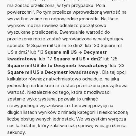
ma zostać przeliczona, w tym przypadku 'Pola
powierzchni'. Po tym przelicza wprowadzoną wartość na
wszystkie znane mu odpowiednie jednostki. Na liście
wyników można również odnaleźć początkowo
wyszukane przeliczenie. Ewentualnie wartość do
przeliczenia może zostać wprowadzona w następujący
sposób: '9 Square mil US ile to dm2' lub '30 Square mil
US a dm2' lub '13
Square mil US -> Decymetr
kwadratowy
' lub '17
Square mil US = dm2
' lub '25
Square mil US ile to Decymetr kwadratowy
' lub '33
Square mil US a Decymetr kwadratowy
'. Dla tej opcji
kalkulator również natychmiastowo odnajduje, na jaką
jednostkę ma konkretnie zostać przeliczona początkowa
wartość. Niezależnie od tego, która z możliwości
zostanie wykorzystana, pozwala to uniknąć
niewygodnego wyszukiwania stosownej pozycji na
długich listach wyników z miriadą kategorii i nieskończoną
liczbą obsługiwanych jednostek. We wszystkim wyręcza
nas kalkulator, który załatwia całą sprawę w ciągu ułamka
sekundy.