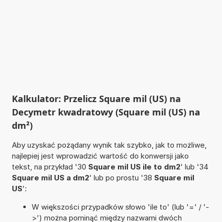
Kalkulator: Przelicz Square mil (US) na
Decymetr kwadratowy (Square mil (US) na
dm²)
Aby uzyskać pożądany wynik tak szybko, jak to możliwe,
najlepiej jest wprowadzić wartość do konwersji jako
tekst, na przykład '30
Square mil US ile to dm2
' lub '34
Square mil US a dm2
' lub po prostu '38
Square mil
US
':
W większości przypadków słowo 'ile to' (lub '=' / '-
>') można pominąć między nazwami dwóch