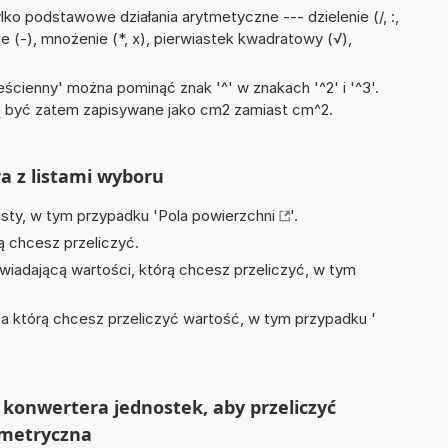
ko podstawowe działania arytmetyczne --- dzielenie (/, :,
e (-), mnożenie (*, x), pierwiastek kwadratowy (√),
ścienny' można pominąć znak '^' w znakach '^2' i '^3'.
być zatem zapisywane jako cm2 zamiast cm^2.
ra z listami wyboru
isty, w tym przypadku '
Pola powierzchni
'.
ą chcesz przeliczyć.
wiadającą wartości, którą chcesz przeliczyć, w tym
na którą chcesz przeliczyć wartość, w tym przypadku '
konwertera jednostek, aby przeliczyć
 metryczna