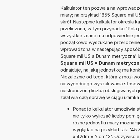
Kalkulator ten pozwala na wprowadze
miary; na przykład '855 Square mil U
skrót Następnie kalkulator określa k
przeliczona, w tym przypadku 'Pola
wszystkie znane mu odpowiednie jed
początkowo wyszukane przeliczenie.
wprowadzona w następujący sposób: 
Square mil US a Dunam metryczna' l
Square mil US = Dunam metryczn
odnajduje, na jaką jednostkę ma kon
Niezależnie od tego, która z możliw
niewygodnego wyszukiwania stosownej 
nieskończoną liczbą obsługiwanych j
załatwia całą sprawę w ciągu ułamka
Ponadto kalkulator umożliwia
nie tylko wyliczać liczby pomię
różne jednostki miary można ł
wyglądać na przykład tak: '4
x 42dm = ? cm^3'. Oczywiście