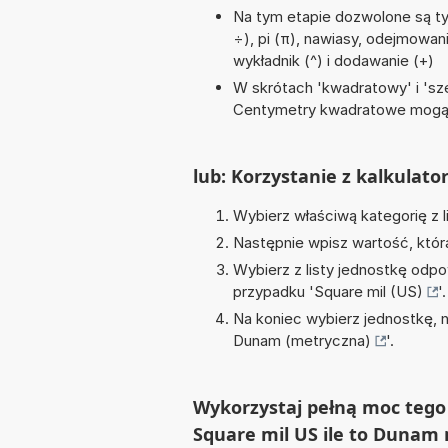
Na tym etapie dozwolone są tyl
÷), pi (π), nawiasy, odejmowani
wykładnik (^) i dodawanie (+)
W skrótach 'kwadratowy' i 'sze
Centymetry kwadratowe mogą 
lub: Korzystanie z kalkulato
Wybierz właściwą kategorię z l
Następnie wpisz wartość, któr
Wybierz z listy jednostkę odpo
przypadku '
Square mil (US)
'.
Na koniec wybierz jednostkę, 
Dunam (metryczna)
'.
Wykorzystaj pełną moc tego 
Square mil US ile to Dunam