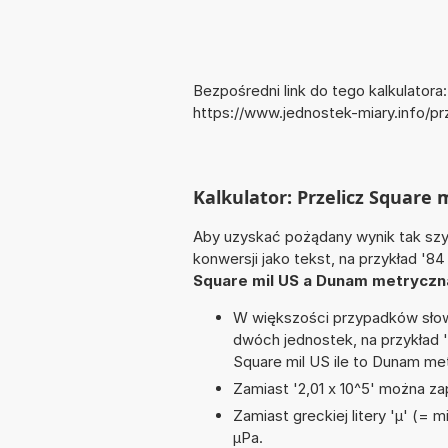
Bezpośredni link do tego kalkulatora:
https://www.jednostek-miary.info/
Kalkulator: Przelicz Square
Aby uzyskać pożądany wynik tak szyb
konwersji jako tekst, na przykład '8
Square mil US a Dunam metryczn
W większości przypadków słowo
dwóch jednostek, na przykład 
Square mil US ile to Dunam me
Zamiast '2,01 x 10^5' można zap
Zamiast greckiej litery 'µ' (= 
µPa.