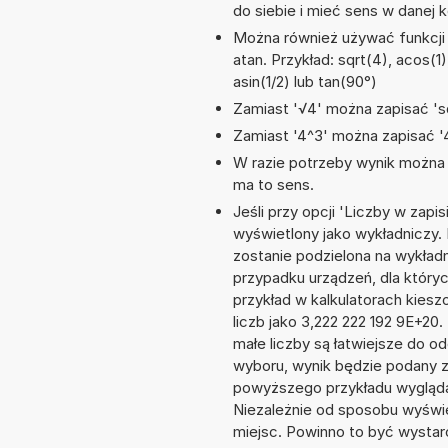
do siebie i mieć sens w danej k
Można również używać funkcji m
atan. Przykład: sqrt(4), acos(1)
asin(1/2) lub tan(90°)
Zamiast '√4' można zapisać 'sq
Zamiast '4^3' można zapisać '4
W razie potrzeby wynik można za
ma to sens.
Jeśli przy opcji 'Liczby w zap
wyświetlony jako wykładniczy. 
zostanie podzielona na wykładni
przypadku urządzeń, dla któryc
przykład w kalkulatorach kie
liczb jako 3,222 222 192 9E+20
małe liczby są łatwiejsze do o
wyboru, wynik będzie podany 
powyższego przykładu wygląda
Niezależnie od sposobu wyświe
miejsc. Powinno to być wystarc