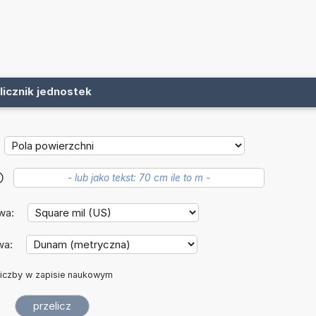
licznik jednostek
?
wa:
wa:
iczby w zapisie naukowym