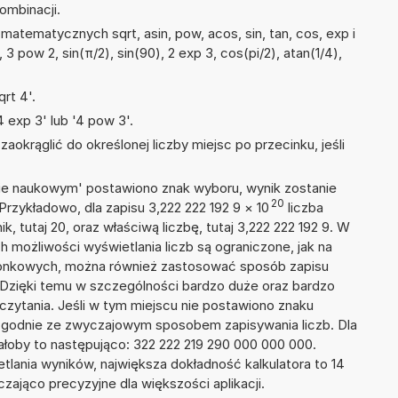
ombinacji.
atematycznych sqrt, asin, pow, acos, sin, tan, cos, exp i
, 3 pow 2, sin(π/2), sin(90), 2 exp 3, cos(pi/2), atan(1/4),
rt 4'.
 exp 3' lub '4 pow 3'.
okrąglić do określonej liczby miejsc po przecinku, jeśli
isie naukowym' postawiono znak wyboru, wynik zostanie
20
Przykładowo, dla zapisu 3,222 222 192 9
×
10
liczba
k, tutaj 20, oraz właściwą liczbę, tutaj 3,222 222 192 9. W
h możliwości wyświetlania liczb są ograniczone, jak na
szonkowych, można również zastosować sposób zapisu
. Dzięki temu w szczególności bardzo duże oraz bardzo
dczytania. Jeśli w tym miejscu nie postawiono znaku
zgodnie ze zwyczajowym sposobem zapisywania liczb. Dla
łoby to następująco: 322 222 219 290 000 000 000.
tlania wyników, największa dokładność kalkulatora to 14
zająco precyzyjne dla większości aplikacji.