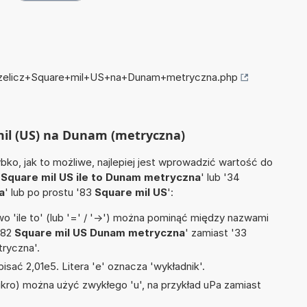
przelicz+Square+mil+US+na+Dunam+metryczna.php
 mil (US) na Dunam (metryczna)
ko, jak to możliwe, najlepiej jest wprowadzić wartość do
4
Square mil US ile to Dunam metryczna
' lub '34
a
' lub po prostu '83
Square mil US
':
 'ile to' (lub '=' / '->') można pominąć między nazwami
'82
Square mil US Dunam metryczna
' zamiast '33
tryczna'.
isać 2,01e5. Litera 'e' oznacza 'wykładnik'.
mikro) można użyć zwykłego 'u', na przykład uPa zamiast