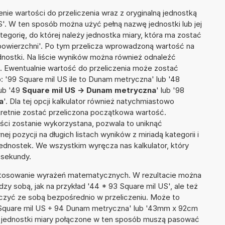
nie wartości do przeliczenia wraz z oryginalną jednostką
S'. W ten sposób można użyć pełną nazwę jednostki lub jej
ategorię, do której należy jednostka miary, która ma zostać
 powierzchni'. Po tym przelicza wprowadzoną wartość na
nostki. Na liście wyników można również odnaleźć
 Ewentualnie wartość do przeliczenia może zostać
'99 Square mil US ile to Dunam metryczna' lub '48
ub '49
Square mil US -> Dunam metryczna
' lub '98
a
'. Dla tej opcji kalkulator również natychmiastowo
kretnie zostać przeliczona początkowa wartość.
ości zostanie wykorzystana, pozwala to uniknąć
pozycji na długich listach wyników z miriadą kategorii i
ednostek. We wszystkim wyręcza nas kalkulator, który
 sekundy.
 stosowanie wyrażeń matematycznych. W rezultacie można
dzy sobą, jak na przykład '44 * 93 Square mil US', ale też
ączyć ze sobą bezpośrednio w przeliczeniu. Może to
5 Square mil US + 94 Dunam metryczna' lub '43mm x 92cm
 jednostki miary połączone w ten sposób muszą pasować