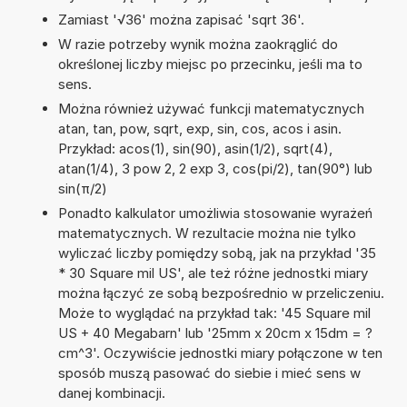
Zamiast '√36' można zapisać 'sqrt 36'.
W razie potrzeby wynik można zaokrąglić do
określonej liczby miejsc po przecinku, jeśli ma to
sens.
Można również używać funkcji matematycznych
atan, tan, pow, sqrt, exp, sin, cos, acos i asin.
Przykład: acos(1), sin(90), asin(1/2), sqrt(4),
atan(1/4), 3 pow 2, 2 exp 3, cos(pi/2), tan(90°) lub
sin(π/2)
Ponadto kalkulator umożliwia stosowanie wyrażeń
matematycznych. W rezultacie można nie tylko
wyliczać liczby pomiędzy sobą, jak na przykład '35
* 30 Square mil US', ale też różne jednostki miary
można łączyć ze sobą bezpośrednio w przeliczeniu.
Może to wyglądać na przykład tak: '45 Square mil
US + 40 Megabarn' lub '25mm x 20cm x 15dm = ?
cm^3'. Oczywiście jednostki miary połączone w ten
sposób muszą pasować do siebie i mieć sens w
danej kombinacji.