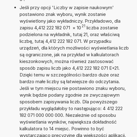
Jeśli przy opcji 'Liczby w zapisie naukowym'
postawiono znak wyboru, wynik zostanie
wyświetlony jako wykładniczy. Przykładowo, dla
21
zapisu 4,412 222 182 071
×
10
liczba zostanie
podzielona na wykładnik, tutaj 21, oraz właściwą
liczbę, tutaj 4,412 222 182 071. W przypadku
urządzeń, dla których możliwości wyświetlania liczb
są ograniczone, jak na przykład w kalkulatorach
kieszonkowych, można również zastosować
sposób zapisu liczb jako 4,412 222 182 071 E+21.
Dzięki temu w szczególności bardzo duże oraz
bardzo małe liczby są łatwiejsze do odczytania.
Jeśli w tym miejscu nie postawiono znaku wyboru,
wynik będzie podany zgodnie ze zwyczajowym
sposobem zapisywania liczb. Dla powyższego
przykładu wyglądałoby to następująco: 4 412 222
182 071 000 000 000. Niezależnie od sposobu
wyświetlania wyników, największa dokładność
kalkulatora to 14 miejsc. Powinno to być
wystarczająco precyzyjne dla większości aplikacji.