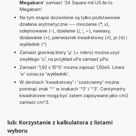
Megabarn
' zamiast '24 Square mil US ile to
Megabarn'.
Na tym etapie dozwolone są tylko podstawowe
działania arytmetyczne --- mnożenie (*, x),
odejmowanie (-), dzielenie (/, :, ÷), nawiasy,
dodawanie (+), pierwiastek kwadratowy (√), pi (π) i
wykładnik (^)
Zamiast greckiej litery 'µ' (= mikro) można użyć
zwykłego 'u', na przykład uPa zamiast µPa.
Zamiast '1,92 x 10^5' można zapisać 1,92e5. Litera
'e' oznacza 'wykładnik'.
W skrótach 'kwadratowy' i 'sześcienny' można
pominąć znak '^' w znakach '^2' i '^3'. Centymetry
kwadratowe mogą być zatem zapisywane jako cm2
zamiast cm^2.
lub: Korzystanie z kalkulatora z listami
wyboru