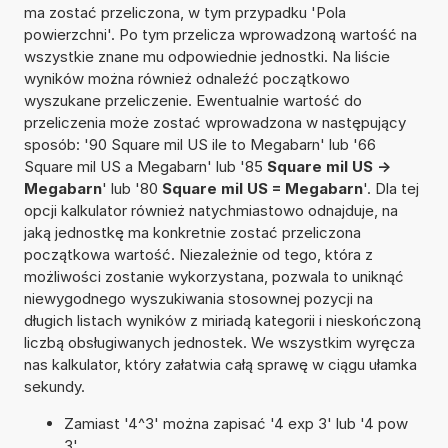
ma zostać przeliczona, w tym przypadku 'Pola
powierzchni'. Po tym przelicza wprowadzoną wartość na
wszystkie znane mu odpowiednie jednostki. Na liście
wyników można również odnaleźć początkowo
wyszukane przeliczenie. Ewentualnie wartość do
przeliczenia może zostać wprowadzona w następujący
sposób: '90 Square mil US ile to Megabarn' lub '66
Square mil US a Megabarn' lub '85
Square mil US ->
Megabarn
' lub '80
Square mil US = Megabarn
'. Dla tej
opcji kalkulator również natychmiastowo odnajduje, na
jaką jednostkę ma konkretnie zostać przeliczona
początkowa wartość. Niezależnie od tego, która z
możliwości zostanie wykorzystana, pozwala to uniknąć
niewygodnego wyszukiwania stosownej pozycji na
długich listach wyników z miriadą kategorii i nieskończoną
liczbą obsługiwanych jednostek. We wszystkim wyręcza
nas kalkulator, który załatwia całą sprawę w ciągu ułamka
sekundy.
Zamiast '4^3' można zapisać '4 exp 3' lub '4 pow
3'.