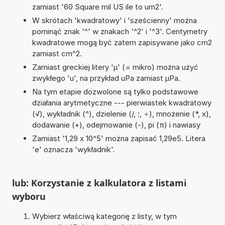
zamiast '60 Square mil US ile to um2'.
W skrótach 'kwadratowy' i 'sześcienny' można
pominąć znak '^' w znakach '^2' i '^3'. Centymetry
kwadratowe mogą być zatem zapisywane jako cm2
zamiast cm^2.
Zamiast greckiej litery 'µ' (= mikro) można użyć
zwykłego 'u', na przykład uPa zamiast µPa.
Na tym etapie dozwolone są tylko podstawowe
działania arytmetyczne --- pierwiastek kwadratowy
(√), wykładnik (^), dzielenie (/, :, ÷), mnożenie (*, x),
dodawanie (+), odejmowanie (-), pi (π) i nawiasy
Zamiast '1,29 x 10^5' można zapisać 1,29e5. Litera
'e' oznacza 'wykładnik'.
lub: Korzystanie z kalkulatora z listami
wyboru
Wybierz właściwą kategorię z listy, w tym