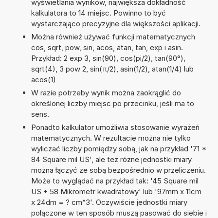
wyświetlania wyników, największa dokładność
kalkulatora to 14 miejsc. Powinno to być
wystarczająco precyzyjne dla większości aplikacji.
Można również używać funkcji matematycznych
cos, sqrt, pow, sin, acos, atan, tan, exp i asin.
Przykład: 2 exp 3, sin(90), cos(pi/2), tan(90°),
sqrt(4), 3 pow 2, sin(π/2), asin(1/2), atan(1/4) lub
acos(1)
W razie potrzeby wynik można zaokrąglić do
określonej liczby miejsc po przecinku, jeśli ma to
sens.
Ponadto kalkulator umożliwia stosowanie wyrażeń
matematycznych. W rezultacie można nie tylko
wyliczać liczby pomiędzy sobą, jak na przykład '71 *
84 Square mil US', ale też różne jednostki miary
można łączyć ze sobą bezpośrednio w przeliczeniu.
Może to wyglądać na przykład tak: '45 Square mil
US + 58 Mikrometr kwadratowy' lub '97mm x 11cm
x 24dm = ? cm^3'. Oczywiście jednostki miary
połączone w ten sposób muszą pasować do siebie i