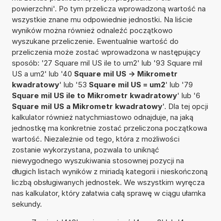
powierzchni'. Po tym przelicza wprowadzoną wartość na
wszystkie znane mu odpowiednie jednostki. Na liście
wyników można również odnaleźć początkowo
wyszukane przeliczenie. Ewentualnie wartość do
przeliczenia może zostać wprowadzona w następujący
sposób: '27 Square mil US ile to um2' lub '93 Square mil
US a um2' lub '40
Square mil US -> Mikrometr
kwadratowy
' lub '53
Square mil US = um2
' lub '79
Square mil US ile to Mikrometr kwadratowy
' lub '6
Square mil US a Mikrometr kwadratowy
'. Dla tej opcji
kalkulator również natychmiastowo odnajduje, na jaką
jednostkę ma konkretnie zostać przeliczona początkowa
wartość. Niezależnie od tego, która z możliwości
zostanie wykorzystana, pozwala to uniknąć
niewygodnego wyszukiwania stosownej pozycji na
długich listach wyników z miriadą kategorii i nieskończoną
liczbą obsługiwanych jednostek. We wszystkim wyręcza
nas kalkulator, który załatwia całą sprawę w ciągu ułamka
sekundy.