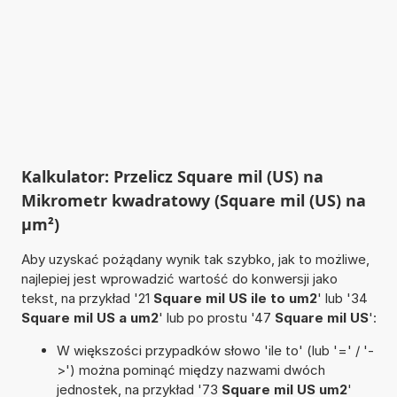
Kalkulator: Przelicz Square mil (US) na
Mikrometr kwadratowy (Square mil (US) na
µm²)
Aby uzyskać pożądany wynik tak szybko, jak to możliwe,
najlepiej jest wprowadzić wartość do konwersji jako
tekst, na przykład '21
Square mil US ile to um2
' lub '34
Square mil US a um2
' lub po prostu '47
Square mil US
':
W większości przypadków słowo 'ile to' (lub '=' / '-
>') można pominąć między nazwami dwóch
jednostek, na przykład '73
Square mil US um2
'