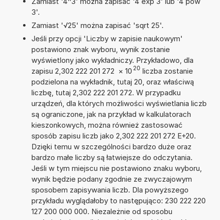
Zamiast '4^3' można zapisać '4 exp 3' lub '4 pow
3'.
Zamiast '√25' można zapisać 'sqrt 25'.
Jeśli przy opcji 'Liczby w zapisie naukowym'
postawiono znak wyboru, wynik zostanie
wyświetlony jako wykładniczy. Przykładowo, dla
20
zapisu 2,302 222 201 272
×
10
liczba zostanie
podzielona na wykładnik, tutaj 20, oraz właściwą
liczbę, tutaj 2,302 222 201 272. W przypadku
urządzeń, dla których możliwości wyświetlania liczb
są ograniczone, jak na przykład w kalkulatorach
kieszonkowych, można również zastosować
sposób zapisu liczb jako 2,302 222 201 272 E+20.
Dzięki temu w szczególności bardzo duże oraz
bardzo małe liczby są łatwiejsze do odczytania.
Jeśli w tym miejscu nie postawiono znaku wyboru,
wynik będzie podany zgodnie ze zwyczajowym
sposobem zapisywania liczb. Dla powyższego
przykładu wyglądałoby to następująco: 230 222 220
127 200 000 000. Niezależnie od sposobu