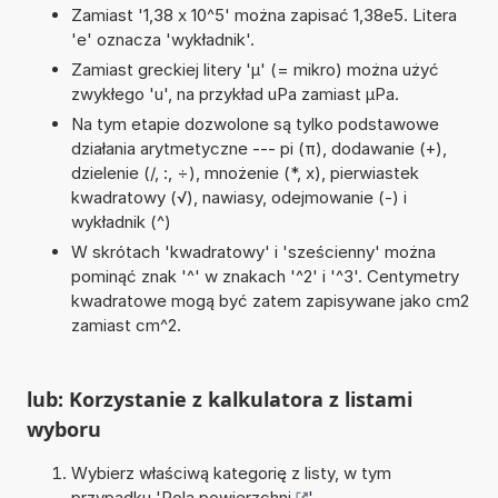
Zamiast '1,38 x 10^5' można zapisać 1,38e5. Litera
'e' oznacza 'wykładnik'.
Zamiast greckiej litery 'µ' (= mikro) można użyć
zwykłego 'u', na przykład uPa zamiast µPa.
Na tym etapie dozwolone są tylko podstawowe
działania arytmetyczne --- pi (π), dodawanie (+),
dzielenie (/, :, ÷), mnożenie (*, x), pierwiastek
kwadratowy (√), nawiasy, odejmowanie (-) i
wykładnik (^)
W skrótach 'kwadratowy' i 'sześcienny' można
pominąć znak '^' w znakach '^2' i '^3'. Centymetry
kwadratowe mogą być zatem zapisywane jako cm2
zamiast cm^2.
lub: Korzystanie z kalkulatora z listami
wyboru
Wybierz właściwą kategorię z listy, w tym
przypadku '
Pola powierzchni
'.