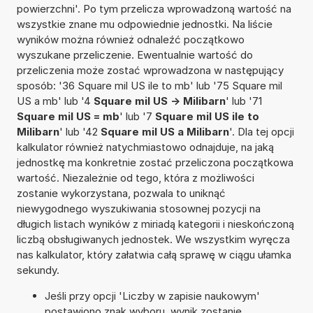
powierzchni'. Po tym przelicza wprowadzoną wartość na
wszystkie znane mu odpowiednie jednostki. Na liście
wyników można również odnaleźć początkowo
wyszukane przeliczenie. Ewentualnie wartość do
przeliczenia może zostać wprowadzona w następujący
sposób: '36 Square mil US ile to mb' lub '75 Square mil
US a mb' lub '4
Square mil US -> Milibarn
' lub '71
Square mil US = mb
' lub '7
Square mil US ile to
Milibarn
' lub '42
Square mil US a Milibarn
'. Dla tej opcji
kalkulator również natychmiastowo odnajduje, na jaką
jednostkę ma konkretnie zostać przeliczona początkowa
wartość. Niezależnie od tego, która z możliwości
zostanie wykorzystana, pozwala to uniknąć
niewygodnego wyszukiwania stosownej pozycji na
długich listach wyników z miriadą kategorii i nieskończoną
liczbą obsługiwanych jednostek. We wszystkim wyręcza
nas kalkulator, który załatwia całą sprawę w ciągu ułamka
sekundy.
Jeśli przy opcji 'Liczby w zapisie naukowym'
postawiono znak wyboru, wynik zostanie