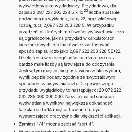
wyświetlony jako wykładniczy. Przykładowo, dla
22
zapisu 2,087 222 203 228 5
×
10
liczba zostanie
podzielona na wykładnik, tutaj 22, oraz właściwą
liczbę, tutaj 2,087 222 203 228 5. W przypadku
urządzeń, dla których możliwości wyświetlania liczb
są ograniczone, jak na przykład w kalkulatorach
kieszonkowych, można również zastosować
sposób zapisu liczb jako 2,087 222 203 228 5E+22.
Dzięki temu w szczególności bardzo duże oraz
bardzo małe liczby są łatwiejsze do odczytania.
Jeśli w tym miejscu nie postawiono znaku wyboru,
wynik będzie podany zgodnie ze zwyczajowym
sposobem zapisywania liczb. Dla powyższego
przykładu wyglądałoby to następująco: 20 872 222
032 285 000 000 000. Niezależnie od sposobu
wyświetlania wyników, największa dokładność
kalkulatora to 14 miejsc. Powinno to być
wystarczająco precyzyjne dla większości aplikacji.
Zamiast '√4' można zapisać 'sqrt 4'.
W razie potrzeby wynik można zaokrąglić do