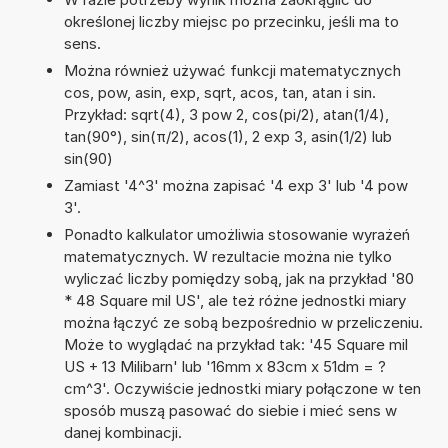
określonej liczby miejsc po przecinku, jeśli ma to
sens.
Można również używać funkcji matematycznych
cos, pow, asin, exp, sqrt, acos, tan, atan i sin.
Przykład: sqrt(4), 3 pow 2, cos(pi/2), atan(1/4),
tan(90°), sin(π/2), acos(1), 2 exp 3, asin(1/2) lub
sin(90)
Zamiast '4^3' można zapisać '4 exp 3' lub '4 pow
3'.
Ponadto kalkulator umożliwia stosowanie wyrażeń
matematycznych. W rezultacie można nie tylko
wyliczać liczby pomiędzy sobą, jak na przykład '80
* 48 Square mil US', ale też różne jednostki miary
można łączyć ze sobą bezpośrednio w przeliczeniu.
Może to wyglądać na przykład tak: '45 Square mil
US + 13 Milibarn' lub '16mm x 83cm x 51dm = ?
cm^3'. Oczywiście jednostki miary połączone w ten
sposób muszą pasować do siebie i mieć sens w
danej kombinacji.