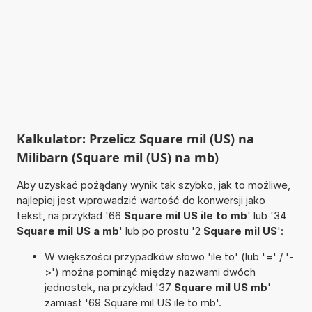
Kalkulator: Przelicz Square mil (US) na
Milibarn (Square mil (US) na mb)
Aby uzyskać pożądany wynik tak szybko, jak to możliwe,
najlepiej jest wprowadzić wartość do konwersji jako
tekst, na przykład '66
Square mil US ile to mb
' lub '34
Square mil US a mb
' lub po prostu '2
Square mil US
':
W większości przypadków słowo 'ile to' (lub '=' / '-
>') można pominąć między nazwami dwóch
jednostek, na przykład '37
Square mil US mb
'
zamiast '69 Square mil US ile to mb'.