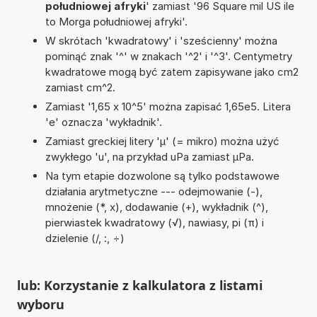
południowej afryki
' zamiast '96 Square mil US ile
to Morga południowej afryki'.
W skrótach 'kwadratowy' i 'sześcienny' można
pominąć znak '^' w znakach '^2' i '^3'. Centymetry
kwadratowe mogą być zatem zapisywane jako cm2
zamiast cm^2.
Zamiast '1,65 x 10^5' można zapisać 1,65e5. Litera
'e' oznacza 'wykładnik'.
Zamiast greckiej litery 'µ' (= mikro) można użyć
zwykłego 'u', na przykład uPa zamiast µPa.
Na tym etapie dozwolone są tylko podstawowe
działania arytmetyczne --- odejmowanie (-),
mnożenie (*, x), dodawanie (+), wykładnik (^),
pierwiastek kwadratowy (√), nawiasy, pi (π) i
dzielenie (/, :, ÷)
lub: Korzystanie z kalkulatora z listami
wyboru