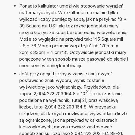
Ponadto kalkulator umożliwia stosowanie wyrażeń
matematycznych. W rezultacie można nie tylko
wyliczać liczby pomiędzy sobą, jak na przykład '8 *
39 Square mil US', ale też różne jednostki miary
można łączyć ze sobą bezpośrednio w przeliczeniu.
Może to wyglądać na przykład tak: '45 Square mil
US + 76 Morga południowej afryki' lub '70mm x
2cm x 33dm = ? cm^3'. Oczywiście jednostki miary
połączone w ten sposób muszą pasować do siebie i
mieć sens w danej kombinacji.
Jeśli przy opcji 'Liczby w zapisie naukowym'
postawiono znak wyboru, wynik zostanie
wyświetlony jako wykładniczy. Przykładowo, dla
21
zapisu 2,094 222 203 164 8
×
10
liczba zostanie
podzielona na wykładnik, tutaj 21, oraz właściwą
liczbę, tutaj 2,094 222 203 164 8. W przypadku
urządzeń, dla których możliwości wyświetlania liczb
są ograniczone, jak na przykład w kalkulatorach
kieszonkowych, można również zastosować
sposób zapisu liczb jako 2,094 222 203 164 8E+21.