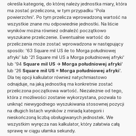
określa kategorię, do której należy jednostka miary, która
ma zostać przeliczona, w tym przypadku 'Pola
powierzchni'. Po tym przelicza wprowadzoną wartość na
wszystkie znane mu odpowiednie jednostki. Na liście
wyników można również odnaleźć początkowo
wyszukane przeliczenie. Ewentualnie wartość do
przeliczenia może zostać wprowadzona w następujący
sposób: '63 Square mil US ile to Morga południowej
afryki' lub '21 Square mil US a Morga południowej afryki'
lub '94
Square mil US -> Morga południowej afryki
'
lub '26
Square mil US = Morga południowej afryki
'.
Dla tej opcji kalkulator również natychmiastowo
odnajduje, na jaką jednostkę ma konkretnie zostać
przeliczona początkowa wartość. Niezależnie od tego,
która z możliwości zostanie wykorzystana, pozwala to
uniknąć niewygodnego wyszukiwania stosownej pozycji
na długich listach wyników z miriadą kategorii i
nieskończoną liczbą obsługiwanych jednostek. We
wszystkim wyręcza nas kalkulator, który załatwia całą
sprawę w ciągu ułamka sekundy.