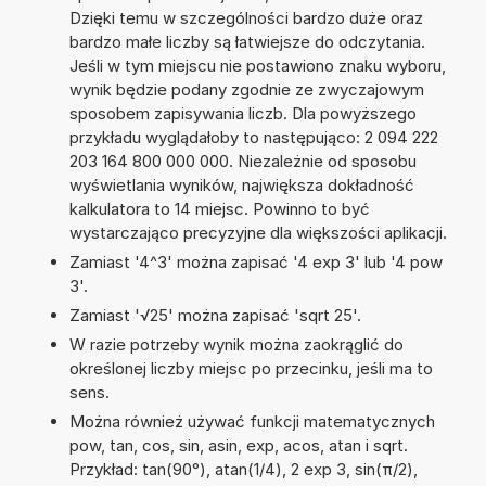
Dzięki temu w szczególności bardzo duże oraz
bardzo małe liczby są łatwiejsze do odczytania.
Jeśli w tym miejscu nie postawiono znaku wyboru,
wynik będzie podany zgodnie ze zwyczajowym
sposobem zapisywania liczb. Dla powyższego
przykładu wyglądałoby to następująco: 2 094 222
203 164 800 000 000. Niezależnie od sposobu
wyświetlania wyników, największa dokładność
kalkulatora to 14 miejsc. Powinno to być
wystarczająco precyzyjne dla większości aplikacji.
Zamiast '4^3' można zapisać '4 exp 3' lub '4 pow
3'.
Zamiast '√25' można zapisać 'sqrt 25'.
W razie potrzeby wynik można zaokrąglić do
określonej liczby miejsc po przecinku, jeśli ma to
sens.
Można również używać funkcji matematycznych
pow, tan, cos, sin, asin, exp, acos, atan i sqrt.
Przykład: tan(90°), atan(1/4), 2 exp 3, sin(π/2),