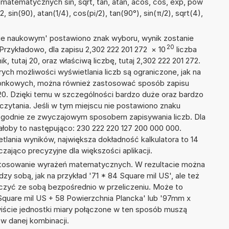
matematycznych sin, sqrt, tan, atan, acos, cos, exp, pow
2, sin(90), atan(1/4), cos(pi/2), tan(90°), sin(π/2), sqrt(4),
isie naukowym' postawiono znak wyboru, wynik zostanie
20
Przykładowo, dla zapisu 2,302 222 201 272
×
10
liczba
k, tutaj 20, oraz właściwą liczbę, tutaj 2,302 222 201 272.
ych możliwości wyświetlania liczb są ograniczone, jak na
szonkowych, można również zastosować sposób zapisu
+20. Dzięki temu w szczególności bardzo duże oraz bardzo
dczytania. Jeśli w tym miejscu nie postawiono znaku
zgodnie ze zwyczajowym sposobem zapisywania liczb. Dla
oby to następująco: 230 222 220 127 200 000 000.
tlania wyników, największa dokładność kalkulatora to 14
zająco precyzyjne dla większości aplikacji.
 stosowanie wyrażeń matematycznych. W rezultacie można
dzy sobą, jak na przykład '71 * 84 Square mil US', ale też
ączyć ze sobą bezpośrednio w przeliczeniu. Może to
 Square mil US + 58 Powierzchnia Plancka' lub '97mm x
iście jednostki miary połączone w ten sposób muszą
w danej kombinacji.