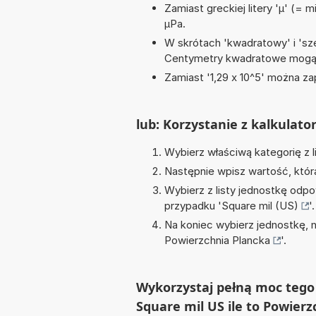
Zamiast greckiej litery 'µ' (= 
µPa.
W skrótach 'kwadratowy' i 'sze
Centymetry kwadratowe mogą 
Zamiast '1,29 x 10^5' można zap
lub: Korzystanie z kalkulato
Wybierz właściwą kategorię z l
Następnie wpisz wartość, któr
Wybierz z listy jednostkę odpo
przypadku '
Square mil (US)
'.
Na koniec wybierz jednostkę, 
Powierzchnia Plancka
'.
Wykorzystaj pełną moc tego 
Square mil US ile to Powier