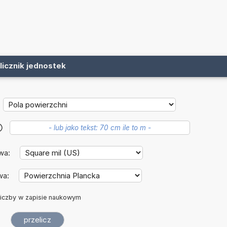
licznik jednostek
?
wa:
wa:
iczby w zapisie naukowym