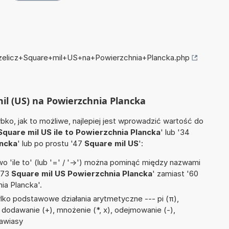
przelicz+Square+mil+US+na+Powierzchnia+Plancka.php
mil (US) na Powierzchnia Plancka
ko, jak to możliwe, najlepiej jest wprowadzić wartość do
Square mil US ile to Powierzchnia Plancka
' lub '34
ancka
' lub po prostu '47
Square mil US
':
 'ile to' (lub '=' / '->') można pominąć między nazwami
'73
Square mil US Powierzchnia Plancka
' zamiast '60
ia Plancka'.
lko podstawowe działania arytmetyczne --- pi (π),
^), dodawanie (+), mnożenie (*, x), odejmowanie (-),
nawiasy