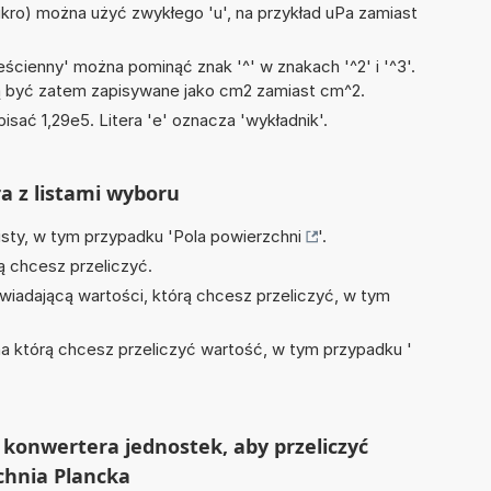
mikro) można użyć zwykłego 'u', na przykład uPa zamiast
ścienny' można pominąć znak '^' w znakach '^2' i '^3'.
być zatem zapisywane jako cm2 zamiast cm^2.
isać 1,29e5. Litera 'e' oznacza 'wykładnik'.
ra z listami wyboru
isty, w tym przypadku '
Pola powierzchni
'.
ą chcesz przeliczyć.
wiadającą wartości, którą chcesz przeliczyć, w tym
na którą chcesz przeliczyć wartość, w tym przypadku '
konwertera jednostek, aby przeliczyć
zchnia Plancka