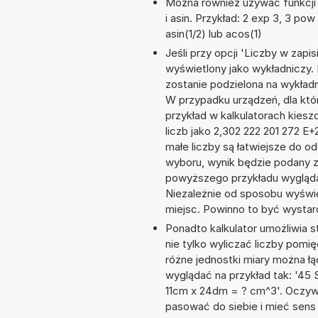
Można również używać funkcji 
i asin. Przykład: 2 exp 3, 3 pow 
asin(1/2) lub acos(1)
Jeśli przy opcji 'Liczby w zap
wyświetlony jako wykładniczy. 
zostanie podzielona na wykładni
W przypadku urządzeń, dla któr
przykład w kalkulatorach kie
liczb jako 2,302 222 201 272 E
małe liczby są łatwiejsze do o
wyboru, wynik będzie podany 
powyższego przykładu wyglądał
Niezależnie od sposobu wyświe
miejsc. Powinno to być wystarc
Ponadto kalkulator umożliwia
nie tylko wyliczać liczby pomię
różne jednostki miary można ł
wyglądać na przykład tak: '45
11cm x 24dm = ? cm^3'. Oczyw
pasować do siebie i mieć sens 