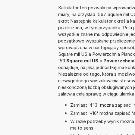
Kalkulator ten pozwala na wprowadze
miary; na przykład '567 Square mil U
skrót Następnie kalkulator określa k
przeliczona, w tym przypadku 'Pola
wszystkie znane mu odpowiednie jed
początkowo wyszukane przeliczenie.
wprowadzona w następujący sposób: '
Square mil US a Powierzchnia Planck
'53
Square mil US = Powierzchnia
odnajduje, na jaką jednostkę ma kon
Niezależnie od tego, która z możliw
niewygodnego wyszukiwania stosownej 
nieskończoną liczbą obsługiwanych j
załatwia całą sprawę w ciągu ułamka
Zamiast '4^3' można zapisać '4
Zamiast '√16' można zapisać 'sq
W razie potrzeby wynik można za
ma to sens.