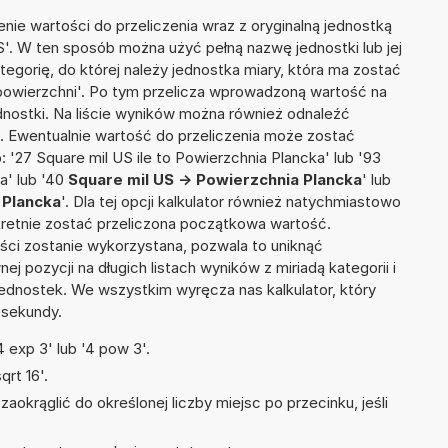
nie wartości do przeliczenia wraz z oryginalną jednostką
S'. W ten sposób można użyć pełną nazwę jednostki lub jej
ategorię, do której należy jednostka miary, która ma zostać
 powierzchni'. Po tym przelicza wprowadzoną wartość na
nostki. Na liście wyników można również odnaleźć
 Ewentualnie wartość do przeliczenia może zostać
27 Square mil US ile to Powierzchnia Plancka' lub '93
a' lub '40
Square mil US -> Powierzchnia Plancka
' lub
 Plancka
'. Dla tej opcji kalkulator również natychmiastowo
kretnie zostać przeliczona początkowa wartość.
ości zostanie wykorzystana, pozwala to uniknąć
pozycji na długich listach wyników z miriadą kategorii i
ednostek. We wszystkim wyręcza nas kalkulator, który
 sekundy.
 exp 3' lub '4 pow 3'.
rt 16'.
okrąglić do określonej liczby miejsc po przecinku, jeśli