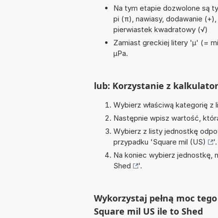
Na tym etapie dozwolone są ty
pi (π), nawiasy, dodawanie (+), 
pierwiastek kwadratowy (√)
Zamiast greckiej litery 'µ' (= 
µPa.
lub: Korzystanie z kalkulato
Wybierz właściwą kategorię z l
Następnie wpisz wartość, któr
Wybierz z listy jednostkę odpo
przypadku '
Square mil (US)
'.
Na koniec wybierz jednostkę, 
Shed
'.
Wykorzystaj pełną moc tego 
Square mil US ile to Shed