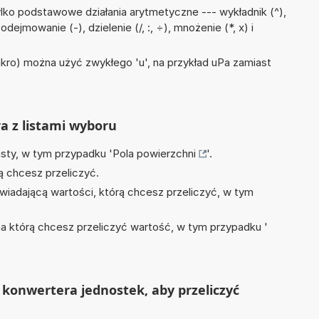
lko podstawowe działania arytmetyczne --- wykładnik (^),
odejmowanie (-), dzielenie (/, :, ÷), mnożenie (*, x) i
mikro) można użyć zwykłego 'u', na przykład uPa zamiast
ra z listami wyboru
isty, w tym przypadku '
Pola powierzchni
'.
ą chcesz przeliczyć.
wiadającą wartości, którą chcesz przeliczyć, w tym
na którą chcesz przeliczyć wartość, w tym przypadku '
konwertera jednostek, aby przeliczyć