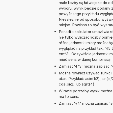
małe liczby są łatwiejsze do o
wyboru, wynik będzie podany 
powyższego przykładu wyglądał
Niezależnie od sposobu wyświe
miejsc. Powinno to być wystarc
Ponadto kalkulator umożliwia
nie tylko wyliczać liczby pomię
różne jednostki miary można ł
wyglądać na przykład tak: '45
cm^3'. Oczywiście jednostki m
mieć sens w danej kombinacji.
Zamiast '4^3' można zapisać '4
Można również używać funkcji m
atan. Przykład: asin(1/2), sin(π/
cos(pi/2) lub sqrt(4)
W razie potrzeby wynik można za
ma to sens.
Zamiast '√4' można zapisać 'sq