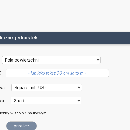
licznik jednostek
?
wa:
wa:
iczby w zapisie naukowym