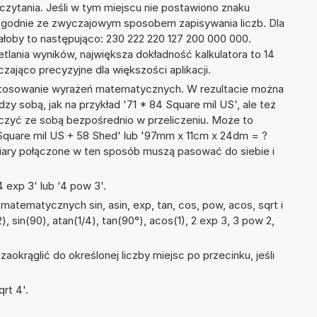
dczytania. Jeśli w tym miejscu nie postawiono znaku
zgodnie ze zwyczajowym sposobem zapisywania liczb. Dla
oby to następująco: 230 222 220 127 200 000 000.
tlania wyników, największa dokładność kalkulatora to 14
zająco precyzyjne dla większości aplikacji.
 stosowanie wyrażeń matematycznych. W rezultacie można
dzy sobą, jak na przykład '71 * 84 Square mil US', ale też
ączyć ze sobą bezpośrednio w przeliczeniu. Może to
 Square mil US + 58 Shed' lub '97mm x 11cm x 24dm = ?
iary połączone w ten sposób muszą pasować do siebie i
 exp 3' lub '4 pow 3'.
atematycznych sin, asin, exp, tan, cos, pow, acos, sqrt i
2), sin(90), atan(1/4), tan(90°), acos(1), 2 exp 3, 3 pow 2,
okrąglić do określonej liczby miejsc po przecinku, jeśli
rt 4'.