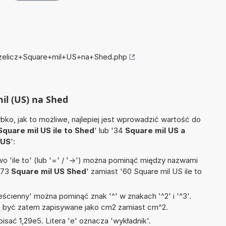
przelicz+Square+mil+US+na+Shed.php
mil (US) na Shed
ko, jak to możliwe, najlepiej jest wprowadzić wartość do
Square mil US ile to Shed
' lub '34
Square mil US a
 US
':
 'ile to' (lub '=' / '->') można pominąć między nazwami
'73
Square mil US Shed
' zamiast '60 Square mil US ile to
ścienny' można pominąć znak '^' w znakach '^2' i '^3'.
być zatem zapisywane jako cm2 zamiast cm^2.
isać 1,29e5. Litera 'e' oznacza 'wykładnik'.