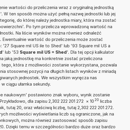
nie wartości do przeliczenia wraz z oryginalną jednostką
S'. W ten sposób można użyć pełną nazwę jednostki lub jej
ategorię, do której należy jednostka miary, która ma zostać
 powierzchni'. Po tym przelicza wprowadzoną wartość na
nostki. Na liście wyników można również odnaleźć
 Ewentualnie wartość do przeliczenia może zostać
27 Square mil US ile to Shed' lub '93 Square mil US a
ed
' lub '53
Square mil US = Shed
'. Dla tej opcji kalkulator
a jaką jednostkę ma konkretnie zostać przeliczona
 tego, która z możliwości zostanie wykorzystana, pozwala
a stosownej pozycji na długich listach wyników z miriadą
ługiwanych jednostek. We wszystkim wyręcza nas
wę w ciągu ułamka sekundy.
isie naukowym' postawiono znak wyboru, wynik zostanie
20
Przykładowo, dla zapisu 2,302 222 201 272
×
10
liczba
k, tutaj 20, oraz właściwą liczbę, tutaj 2,302 222 201 272.
ych możliwości wyświetlania liczb są ograniczone, jak na
szonkowych, można również zastosować sposób zapisu
+20. Dzięki temu w szczególności bardzo duże oraz bardzo