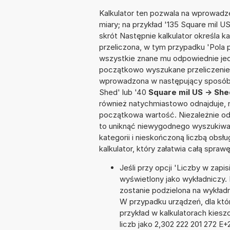
Kalkulator ten pozwala na wprowadze
miary; na przykład '135 Square mil U
skrót Następnie kalkulator określa k
przeliczona, w tym przypadku 'Pola
wszystkie znane mu odpowiednie jed
początkowo wyszukane przeliczenie.
wprowadzona w następujący sposób: '
Shed' lub '40
Square mil US -> Sh
również natychmiastowo odnajduje, n
początkowa wartość. Niezależnie od
to uniknąć niewygodnego wyszukiwani
kategorii i nieskończoną liczbą obs
kalkulator, który załatwia całą spra
Jeśli przy opcji 'Liczby w zap
wyświetlony jako wykładniczy. 
zostanie podzielona na wykładni
W przypadku urządzeń, dla któr
przykład w kalkulatorach kie
liczb jako 2,302 222 201 272 E