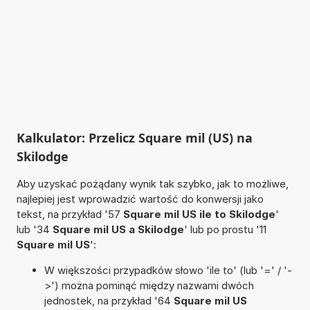
Kalkulator: Przelicz Square mil (US) na
Skilodge
Aby uzyskać pożądany wynik tak szybko, jak to możliwe,
najlepiej jest wprowadzić wartość do konwersji jako
tekst, na przykład '57
Square mil US ile to Skilodge
'
lub '34
Square mil US a Skilodge
' lub po prostu '11
Square mil US
':
W większości przypadków słowo 'ile to' (lub '=' / '-
>') można pominąć między nazwami dwóch
jednostek, na przykład '64
Square mil US