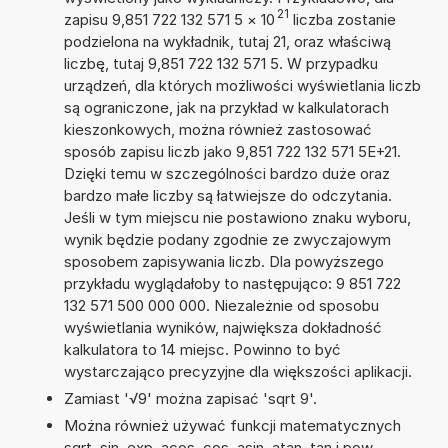
21
zapisu 9,851 722 132 571 5
×
10
liczba zostanie
podzielona na wykładnik, tutaj 21, oraz właściwą
liczbę, tutaj 9,851 722 132 571 5. W przypadku
urządzeń, dla których możliwości wyświetlania liczb
są ograniczone, jak na przykład w kalkulatorach
kieszonkowych, można również zastosować
sposób zapisu liczb jako 9,851 722 132 571 5E+21.
Dzięki temu w szczególności bardzo duże oraz
bardzo małe liczby są łatwiejsze do odczytania.
Jeśli w tym miejscu nie postawiono znaku wyboru,
wynik będzie podany zgodnie ze zwyczajowym
sposobem zapisywania liczb. Dla powyższego
przykładu wyglądałoby to następująco: 9 851 722
132 571 500 000 000. Niezależnie od sposobu
wyświetlania wyników, największa dokładność
kalkulatora to 14 miejsc. Powinno to być
wystarczająco precyzyjne dla większości aplikacji.
Zamiast '√9' można zapisać 'sqrt 9'.
Można również używać funkcji matematycznych
sqrt, sin, exp, acos, cos, asin, atan, tan i pow.