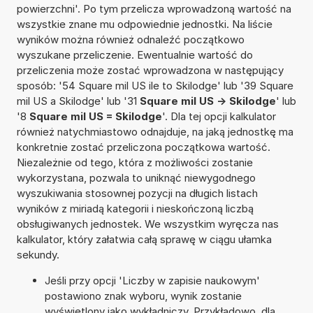
powierzchni'. Po tym przelicza wprowadzoną wartość na
wszystkie znane mu odpowiednie jednostki. Na liście
wyników można również odnaleźć początkowo
wyszukane przeliczenie. Ewentualnie wartość do
przeliczenia może zostać wprowadzona w następujący
sposób: '54 Square mil US ile to Skilodge' lub '39 Square
mil US a Skilodge' lub '31
Square mil US -> Skilodge
' lub
'8
Square mil US = Skilodge
'. Dla tej opcji kalkulator
również natychmiastowo odnajduje, na jaką jednostkę ma
konkretnie zostać przeliczona początkowa wartość.
Niezależnie od tego, która z możliwości zostanie
wykorzystana, pozwala to uniknąć niewygodnego
wyszukiwania stosownej pozycji na długich listach
wyników z miriadą kategorii i nieskończoną liczbą
obsługiwanych jednostek. We wszystkim wyręcza nas
kalkulator, który załatwia całą sprawę w ciągu ułamka
sekundy.
Jeśli przy opcji 'Liczby w zapisie naukowym'
postawiono znak wyboru, wynik zostanie
wyświetlony jako wykładniczy. Przykładowo, dla