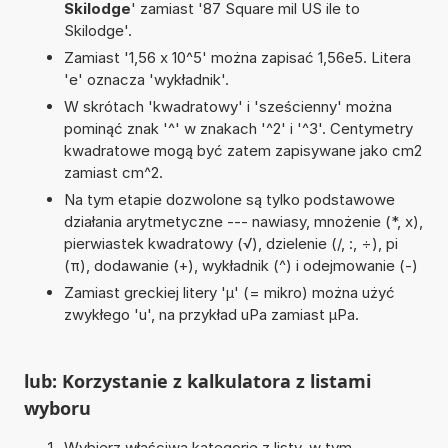
Skilodge
' zamiast '87 Square mil US ile to
Skilodge'.
Zamiast '1,56 x 10^5' można zapisać 1,56e5. Litera
'e' oznacza 'wykładnik'.
W skrótach 'kwadratowy' i 'sześcienny' można
pominąć znak '^' w znakach '^2' i '^3'. Centymetry
kwadratowe mogą być zatem zapisywane jako cm2
zamiast cm^2.
Na tym etapie dozwolone są tylko podstawowe
działania arytmetyczne --- nawiasy, mnożenie (*, x),
pierwiastek kwadratowy (√), dzielenie (/, :, ÷), pi
(π), dodawanie (+), wykładnik (^) i odejmowanie (-)
Zamiast greckiej litery 'µ' (= mikro) można użyć
zwykłego 'u', na przykład uPa zamiast µPa.
lub: Korzystanie z kalkulatora z listami
wyboru
Wybierz właściwą kategorię z listy, w tym