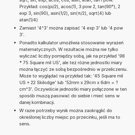
Przykład: cos(pi/2), acos(1), 3 pow 2, tan(90°), 2
exp 3, sin(90), asin(1/2), sin(π/2), sqrt(4) lub
atan(1/4)
Zamiast '4^3' można zapisać '4 exp 3' lub '4 pow
3'.
Ponadto kalkulator umożliwia stosowanie wyrażeń
matematycznych. W rezultacie można nie tylko
wyliczać liczby pomiędzy sobą, jak na przykład '98
* 75 Square mil US', ale też różne jednostki miary
można łączyć ze sobą bezpośrednio w przeliczeniu.
Może to wyglądać na przykład tak: '45 Square mil
US + 22 Skilodge' lub '52mm x 29cm x 6dm = ?
cm^3'. Oczywiście jednostki miary połączone w ten
sposób muszą pasować do siebie i mieć sens w
danej kombinacji.
W razie potrzeby wynik można zaokrąglić do
określonej liczby miejsc po przecinku, jeśli ma to
sens.