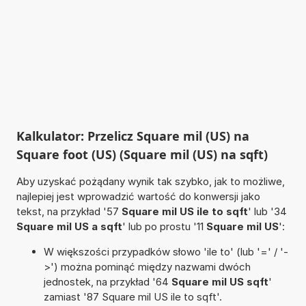
Kalkulator: Przelicz Square mil (US) na
Square foot (US) (Square mil (US) na sqft)
Aby uzyskać pożądany wynik tak szybko, jak to możliwe,
najlepiej jest wprowadzić wartość do konwersji jako
tekst, na przykład '57
Square mil US ile to sqft
' lub '34
Square mil US a sqft
' lub po prostu '11
Square mil US
':
W większości przypadków słowo 'ile to' (lub '=' / '-
>') można pominąć między nazwami dwóch
jednostek, na przykład '64
Square mil US sqft
'
zamiast '87 Square mil US ile to sqft'.