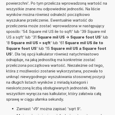
powierzchni'. Po tym przelicza wprowadzoną wartość na
wszystkie znane mu odpowiednie jednostki. Na liście
wyników można również odnaleźć początkowo
wyszukane przeliczenie. Ewentualnie wartość do
przeliczenia może zostać wprowadzona w następujący
sposób: '54 Square mil US ile to sqft' lub '39 Square mil
US a sqft' lub '31
Square mil US -> Square foot US
' lub
'8
Square mil US = sqft
' lub '61
Square mil US ile to
Square foot US
' lub '15
Square mil US a Square foot
US
'. Dla tej opcji kalkulator również natychmiastowo
odnajduje, na jaką jednostkę ma konkretnie zostać
przeliczona początkowa wartość. Niezależnie od tego,
która z możliwości zostanie wykorzystana, pozwala to
uniknąć niewygodnego wyszukiwania stosownej pozycji
na długich listach wyników z miriadą kategorii i
nieskończoną liczbą obsługiwanych jednostek. We
wszystkim wyręcza nas kalkulator, który załatwia całą
sprawę w ciągu ułamka sekundy.
Zamiast '√9' można zapisać 'sqrt 9'.