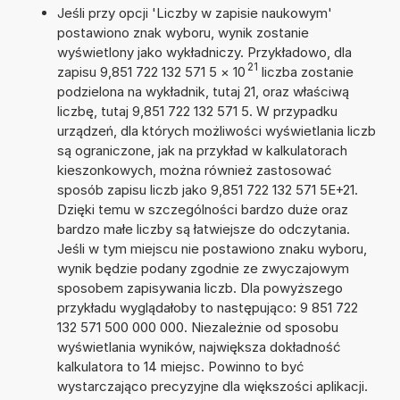
Jeśli przy opcji 'Liczby w zapisie naukowym'
postawiono znak wyboru, wynik zostanie
wyświetlony jako wykładniczy. Przykładowo, dla
21
zapisu 9,851 722 132 571 5
×
10
liczba zostanie
podzielona na wykładnik, tutaj 21, oraz właściwą
liczbę, tutaj 9,851 722 132 571 5. W przypadku
urządzeń, dla których możliwości wyświetlania liczb
są ograniczone, jak na przykład w kalkulatorach
kieszonkowych, można również zastosować
sposób zapisu liczb jako 9,851 722 132 571 5E+21.
Dzięki temu w szczególności bardzo duże oraz
bardzo małe liczby są łatwiejsze do odczytania.
Jeśli w tym miejscu nie postawiono znaku wyboru,
wynik będzie podany zgodnie ze zwyczajowym
sposobem zapisywania liczb. Dla powyższego
przykładu wyglądałoby to następująco: 9 851 722
132 571 500 000 000. Niezależnie od sposobu
wyświetlania wyników, największa dokładność
kalkulatora to 14 miejsc. Powinno to być
wystarczająco precyzyjne dla większości aplikacji.