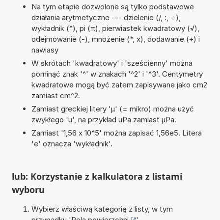
Na tym etapie dozwolone są tylko podstawowe
działania arytmetyczne --- dzielenie (/, :, ÷),
wykładnik (^), pi (π), pierwiastek kwadratowy (√),
odejmowanie (-), mnożenie (*, x), dodawanie (+) i
nawiasy
W skrótach 'kwadratowy' i 'sześcienny' można
pominąć znak '^' w znakach '^2' i '^3'. Centymetry
kwadratowe mogą być zatem zapisywane jako cm2
zamiast cm^2.
Zamiast greckiej litery 'µ' (= mikro) można użyć
zwykłego 'u', na przykład uPa zamiast µPa.
Zamiast '1,56 x 10^5' można zapisać 1,56e5. Litera
'e' oznacza 'wykładnik'.
lub: Korzystanie z kalkulatora z listami
wyboru
Wybierz właściwą kategorię z listy, w tym
przypadku '
Pola powierzchni
'.