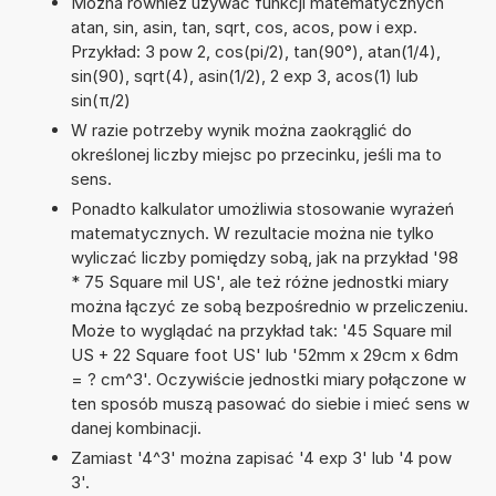
Można również używać funkcji matematycznych
atan, sin, asin, tan, sqrt, cos, acos, pow i exp.
Przykład: 3 pow 2, cos(pi/2), tan(90°), atan(1/4),
sin(90), sqrt(4), asin(1/2), 2 exp 3, acos(1) lub
sin(π/2)
W razie potrzeby wynik można zaokrąglić do
określonej liczby miejsc po przecinku, jeśli ma to
sens.
Ponadto kalkulator umożliwia stosowanie wyrażeń
matematycznych. W rezultacie można nie tylko
wyliczać liczby pomiędzy sobą, jak na przykład '98
* 75 Square mil US', ale też różne jednostki miary
można łączyć ze sobą bezpośrednio w przeliczeniu.
Może to wyglądać na przykład tak: '45 Square mil
US + 22 Square foot US' lub '52mm x 29cm x 6dm
= ? cm^3'. Oczywiście jednostki miary połączone w
ten sposób muszą pasować do siebie i mieć sens w
danej kombinacji.
Zamiast '4^3' można zapisać '4 exp 3' lub '4 pow
3'.