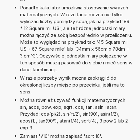
Ponadto kalkulator umożliwia stosowanie wyrażeń
matematycznych. W rezultacie można nie tylko
wyliczać liczby pomiędzy sobą, jak na przykład '89
* 12 Square mil US', ale też różne jednostki miary
można łączyć ze sobą bezpośrednio w przeliczeniu.
Może to wyglądać na przykład tak: '45 Square mil
US + 67 Square mile' lub '34mm x 56cm x 78dm =
? cm^3'. Oczywiście jednostki miary połączone w
ten sposób muszą pasować do siebie i mieć sens w
danej kombinacji.
W razie potrzeby wynik można zaokrąglić do
określonej liczby miejsc po przecinku, jeśli ma to
sens.
Można również używać funkcji matematycznych
sin, acos, pow, exp, sqrt, cos, tan, asin i atan.
Przykład: cos(pi/2), sin(π/2), sin(90), asin(1/2),
acos(1), tan(90°), atan(1/4), sqrt(4), 3 pow 2 lub 2
exp 3
Zamiast '√16' można zapisać 'sqrt 16'.