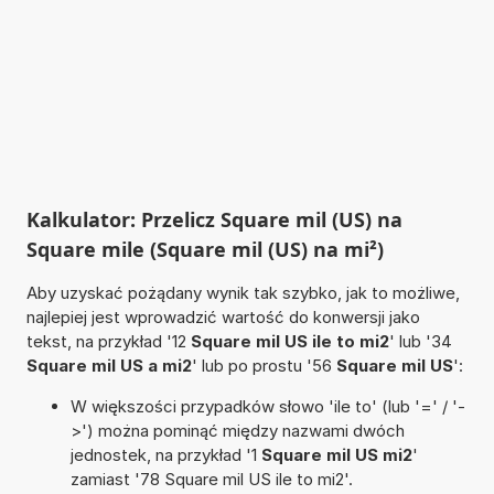
Kalkulator: Przelicz Square mil (US) na
Square mile (Square mil (US) na mi²)
Aby uzyskać pożądany wynik tak szybko, jak to możliwe,
najlepiej jest wprowadzić wartość do konwersji jako
tekst, na przykład '12
Square mil US ile to mi2
' lub '34
Square mil US a mi2
' lub po prostu '56
Square mil US
':
W większości przypadków słowo 'ile to' (lub '=' / '-
>') można pominąć między nazwami dwóch
jednostek, na przykład '1
Square mil US mi2
'
zamiast '78 Square mil US ile to mi2'.