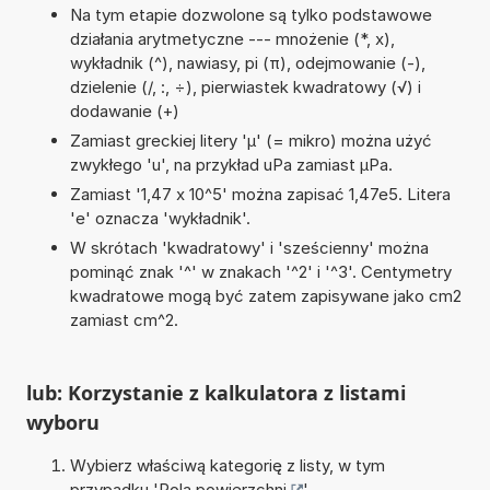
Na tym etapie dozwolone są tylko podstawowe
działania arytmetyczne --- mnożenie (*, x),
wykładnik (^), nawiasy, pi (π), odejmowanie (-),
dzielenie (/, :, ÷), pierwiastek kwadratowy (√) i
dodawanie (+)
Zamiast greckiej litery 'µ' (= mikro) można użyć
zwykłego 'u', na przykład uPa zamiast µPa.
Zamiast '1,47 x 10^5' można zapisać 1,47e5. Litera
'e' oznacza 'wykładnik'.
W skrótach 'kwadratowy' i 'sześcienny' można
pominąć znak '^' w znakach '^2' i '^3'. Centymetry
kwadratowe mogą być zatem zapisywane jako cm2
zamiast cm^2.
lub: Korzystanie z kalkulatora z listami
wyboru
Wybierz właściwą kategorię z listy, w tym
przypadku '
Pola powierzchni
'.