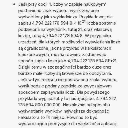
Jeśli przy opcji 'Liczby w zapisie naukowym'
postawiono znak wyboru, wynik zostanie
wyświetlony jako wykładniczy. Przykładowo, dla
21
zapisu 4,794 222 178 594 8
×
10
liczba zostanie
podzielona na wykładnik, tutaj 21, oraz właściwą
liczbę, tutaj 4,794 222 178 594 8. W przypadku
urządzeń, dla których możliwości wyświetlania liczb
są ograniczone, jak na przykład w kalkulatorach
kieszonkowych, można również zastosować
sposób zapisu liczb jako 4,794 222 178 594 8E+21.
Dzięki temu w szczególności bardzo duże oraz
bardzo małe liczby są łatwiejsze do odczytania.
Jeśli w tym miejscu nie postawiono znaku wyboru,
wynik będzie podany zgodnie ze zwyczajowym
sposobem zapisywania liczb. Dla powyższego
przykładu wyglądałoby to następująco: 4 794 222
178 594 800 000 000. Niezależnie od sposobu
wyświetlania wyników, największa dokładność
kalkulatora to 14 miejsc. Powinno to być
wystarczająco precyzyjne dla większości aplikacji.