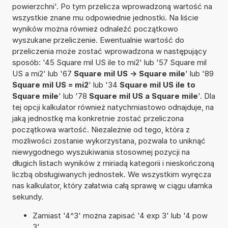
powierzchni'. Po tym przelicza wprowadzoną wartość na
wszystkie znane mu odpowiednie jednostki. Na liście
wyników można również odnaleźć początkowo
wyszukane przeliczenie. Ewentualnie wartość do
przeliczenia może zostać wprowadzona w następujący
sposób: '45 Square mil US ile to mi2' lub '57 Square mil
US a mi2' lub '67
Square mil US -> Square mile
' lub '89
Square mil US = mi2
' lub '34
Square mil US ile to
Square mile
' lub '78
Square mil US a Square mile
'. Dla
tej opcji kalkulator również natychmiastowo odnajduje, na
jaką jednostkę ma konkretnie zostać przeliczona
początkowa wartość. Niezależnie od tego, która z
możliwości zostanie wykorzystana, pozwala to uniknąć
niewygodnego wyszukiwania stosownej pozycji na
długich listach wyników z miriadą kategorii i nieskończoną
liczbą obsługiwanych jednostek. We wszystkim wyręcza
nas kalkulator, który załatwia całą sprawę w ciągu ułamka
sekundy.
Zamiast '4^3' można zapisać '4 exp 3' lub '4 pow
3'.