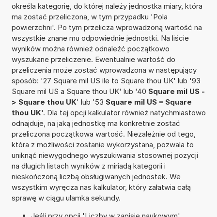
określa kategorię, do której należy jednostka miary, która
ma zostać przeliczona, w tym przypadku 'Pola
powierzchni'. Po tym przelicza wprowadzoną wartość na
wszystkie znane mu odpowiednie jednostki. Na liście
wyników można również odnaleźć początkowo
wyszukane przeliczenie. Ewentualnie wartość do
przeliczenia może zostać wprowadzona w następujący
sposób: '27 Square mil US ile to Square thou UK' lub '93
Square mil US a Square thou UK' lub '40
Square mil US -
> Square thou UK
' lub '53
Square mil US = Square
thou UK
'. Dla tej opcji kalkulator również natychmiastowo
odnajduje, na jaką jednostkę ma konkretnie zostać
przeliczona początkowa wartość. Niezależnie od tego,
która z możliwości zostanie wykorzystana, pozwala to
uniknąć niewygodnego wyszukiwania stosownej pozycji
na długich listach wyników z miriadą kategorii i
nieskończoną liczbą obsługiwanych jednostek. We
wszystkim wyręcza nas kalkulator, który załatwia całą
sprawę w ciągu ułamka sekundy.
Jeśli przy opcji 'Liczby w zapisie naukowym'