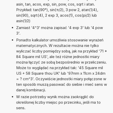
asin, tan, acos, exp, sin, pow, cos, sqrt i atan.
Przykład: tan(90°), sin(π/2), 3 pow 2, atan(1/4),
sin(90), sqrt(4), 2 exp 3, acos(1), cos(pi/2) lub
asin(1/2)
Zamiast '4^3' można zapisać '4 exp 3' lub '4 pow
3'.
Ponadto kalkulator umożliwia stosowanie wyrażeń
matematycznych. W rezultacie można nie tylko
wyliczać liczby pomiędzy sobą, jak na przykład '71 *
84 Square mil US', ale też różne jednostki miary
można łączyć ze sobą bezpośrednio w przeliczeniu.
Może to wyglądać na przykład tak: '45 Square mil
US + 58 Square thou UK' lub '97mm x 11cm x 24dm
= ? cm^3'. Oczywiście jednostki miary połączone w
ten sposób muszą pasować do siebie i mieć sens w
danej kombinacji.
W razie potrzeby wynik można zaokrąglić do
określonej liczby miejsc po przecinku, jeśli ma to
sens.