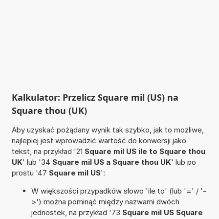
Kalkulator: Przelicz Square mil (US) na
Square thou (UK)
Aby uzyskać pożądany wynik tak szybko, jak to możliwe,
najlepiej jest wprowadzić wartość do konwersji jako
tekst, na przykład '21
Square mil US ile to Square thou
UK
' lub '34
Square mil US a Square thou UK
' lub po
prostu '47
Square mil US
':
W większości przypadków słowo 'ile to' (lub '=' / '-
>') można pominąć między nazwami dwóch
jednostek, na przykład '73
Square mil US Square