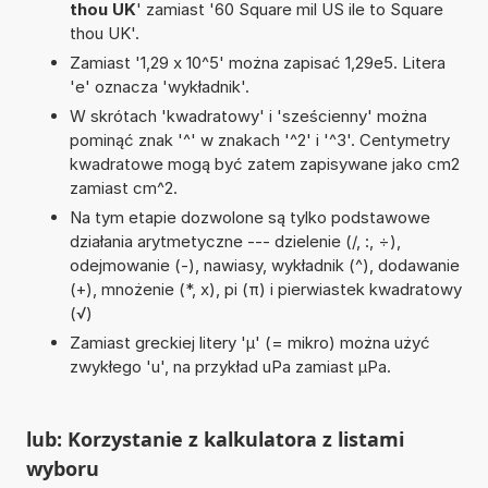
thou UK
' zamiast '60 Square mil US ile to Square
thou UK'.
Zamiast '1,29 x 10^5' można zapisać 1,29e5. Litera
'e' oznacza 'wykładnik'.
W skrótach 'kwadratowy' i 'sześcienny' można
pominąć znak '^' w znakach '^2' i '^3'. Centymetry
kwadratowe mogą być zatem zapisywane jako cm2
zamiast cm^2.
Na tym etapie dozwolone są tylko podstawowe
działania arytmetyczne --- dzielenie (/, :, ÷),
odejmowanie (-), nawiasy, wykładnik (^), dodawanie
(+), mnożenie (*, x), pi (π) i pierwiastek kwadratowy
(√)
Zamiast greckiej litery 'µ' (= mikro) można użyć
zwykłego 'u', na przykład uPa zamiast µPa.
lub: Korzystanie z kalkulatora z listami
wyboru