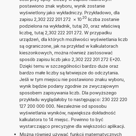
postawiono znak wyboru, wynik zostanie
wyświetlony jako wykładniczy. Przykładowo, dla
20
zapisu 2,302 222 201 272
×
10
liczba zostanie
podzielona na wykładnik, tutaj 20, oraz właściwą
liczbę, tutaj 2,302 222 201 272. W przypadku
urządzeń, dla których możliwości wyświetlania liczb
są ograniczone, jak na przykład w kalkulatorach
kieszonkowych, można również zastosować
sposób zapisu liczb jako 2,302 222 201 272 E+20.
Dzięki temu w szczególności bardzo duże oraz
bardzo małe liczby są łatwiejsze do odczytania.
Jeśli w tym miejscu nie postawiono znaku wyboru,
wynik będzie podany zgodnie ze zwyczajowym
sposobem zapisywania liczb. Dla powyższego
przykładu wyglądałoby to następująco: 230 222 220
127 200 000 000. Niezależnie od sposobu
wyświetlania wyników, największa dokładność
kalkulatora to 14 miejsc. Powinno to być
wystarczająco precyzyjne dla większości aplikacji.
Można również używać funkcji matematycznych