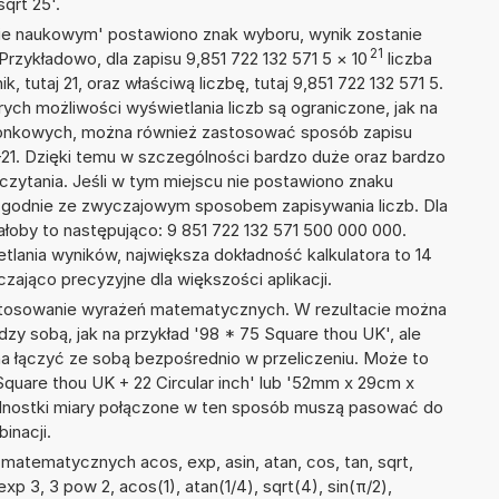
qrt 25'.
isie naukowym' postawiono znak wyboru, wynik zostanie
21
Przykładowo, dla zapisu 9,851 722 132 571 5
×
10
liczba
, tutaj 21, oraz właściwą liczbę, tutaj 9,851 722 132 571 5.
ych możliwości wyświetlania liczb są ograniczone, jak na
szonkowych, można również zastosować sposób zapisu
E+21. Dzięki temu w szczególności bardzo duże oraz bardzo
dczytania. Jeśli w tym miejscu nie postawiono znaku
zgodnie ze zwyczajowym sposobem zapisywania liczb. Dla
oby to następująco: 9 851 722 132 571 500 000 000.
tlania wyników, największa dokładność kalkulatora to 14
zająco precyzyjne dla większości aplikacji.
 stosowanie wyrażeń matematycznych. W rezultacie można
dzy sobą, jak na przykład '98 * 75 Square thou UK', ale
na łączyć ze sobą bezpośrednio w przeliczeniu. Może to
Square thou UK + 22 Circular inch' lub '52mm x 29cm x
dnostki miary połączone w ten sposób muszą pasować do
inacji.
atematycznych acos, exp, asin, atan, cos, tan, sqrt,
 exp 3, 3 pow 2, acos(1), atan(1/4), sqrt(4), sin(π/2),