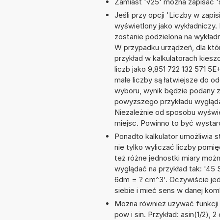
Zamiast '√25' można zapisać 's
Jeśli przy opcji 'Liczby w zap
wyświetlony jako wykładniczy. 
zostanie podzielona na wykładnik
W przypadku urządzeń, dla któr
przykład w kalkulatorach kie
liczb jako 9,851 722 132 571 5
małe liczby są łatwiejsze do o
wyboru, wynik będzie podany 
powyższego przykładu wyglądał
Niezależnie od sposobu wyświe
miejsc. Powinno to być wystarc
Ponadto kalkulator umożliwia
nie tylko wyliczać liczby pomię
też różne jednostki miary moż
wyglądać na przykład tak: '45 
6dm = ? cm^3'. Oczywiście je
siebie i mieć sens w danej komb
Można również używać funkcji m
pow i sin. Przykład: asin(1/2), 2