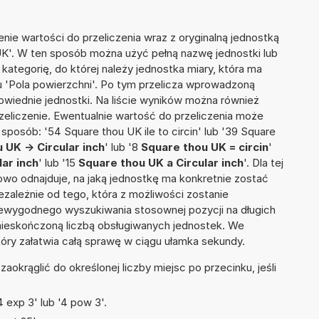
nie wartości do przeliczenia wraz z oryginalną jednostką
 UK'. W ten sposób można użyć pełną nazwę jednostki lub
a kategorię, do której należy jednostka miary, która ma
u 'Pola powierzchni'. Po tym przelicza wprowadzoną
wiednie jednostki. Na liście wyników można również
liczenie. Ewentualnie wartość do przeliczenia może
osób: '54 Square thou UK ile to circin' lub '39 Square
 UK -> Circular inch
' lub '8
Square thou UK = circin
'
lar inch
' lub '15
Square thou UK a Circular inch
'. Dla tej
towo odnajduje, na jaką jednostkę ma konkretnie zostać
zależnie od tego, która z możliwości zostanie
iewygodnego wyszukiwania stosownej pozycji na długich
i nieskończoną liczbą obsługiwanych jednostek. We
tóry załatwia całą sprawę w ciągu ułamka sekundy.
okrąglić do określonej liczby miejsc po przecinku, jeśli
 exp 3' lub '4 pow 3'.