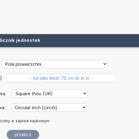
licznik jednostek
?
wa:
wa:
iczby w zapisie naukowym