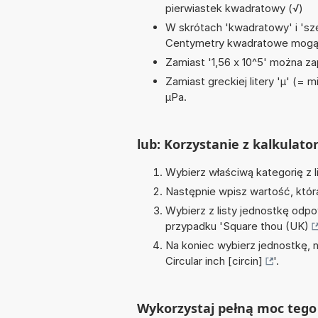
pierwiastek kwadratowy (√)
W skrótach 'kwadratowy' i 'sze
Centymetry kwadratowe mogą 
Zamiast '1,56 x 10^5' można zap
Zamiast greckiej litery 'µ' (= 
µPa.
lub: Korzystanie z kalkulato
Wybierz właściwą kategorię z l
Następnie wpisz wartość, któr
Wybierz z listy jednostkę odpo
przypadku '
Square thou (UK)
Na koniec wybierz jednostkę, 
Circular inch [circin]
'.
Wykorzystaj pełną moc tego 