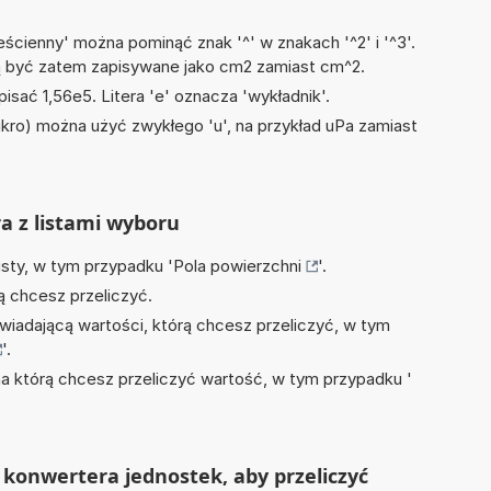
ścienny' można pominąć znak '^' w znakach '^2' i '^3'.
być zatem zapisywane jako cm2 zamiast cm^2.
isać 1,56e5. Litera 'e' oznacza 'wykładnik'.
mikro) można użyć zwykłego 'u', na przykład uPa zamiast
ra z listami wyboru
isty, w tym przypadku '
Pola powierzchni
'.
ą chcesz przeliczyć.
wiadającą wartości, którą chcesz przeliczyć, w tym
'.
na którą chcesz przeliczyć wartość, w tym przypadku '
konwertera jednostek, aby przeliczyć