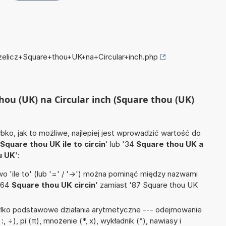
rzelicz+Square+thou+UK+na+Circular+inch.php
thou (UK) na Circular inch (Square thou (UK)
ko, jak to możliwe, najlepiej jest wprowadzić wartość do
Square thou UK ile to circin
' lub '34
Square thou UK a
u UK
':
 'ile to' (lub '=' / '->') można pominąć między nazwami
 '64
Square thou UK circin
' zamiast '87 Square thou UK
ylko podstawowe działania arytmetyczne --- odejmowanie
 :, ÷), pi (π), mnożenie (*, x), wykładnik (^), nawiasy i