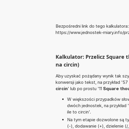
Bezpośredni link do tego kalkulatora:
https://www.jednostek-miary.info/p
Kalkulator: Przelicz Square 
na circin)
Aby uzyskać pożądany wynik tak szyb
konwersji jako tekst, na przykład '57
circin
' lub po prostu '11
Square tho
W większości przypadków słowo
dwóch jednostek, na przykład
ile to circin'.
Na tym etapie dozwolone są t
(-), dodawanie (+), dzielenie (/,