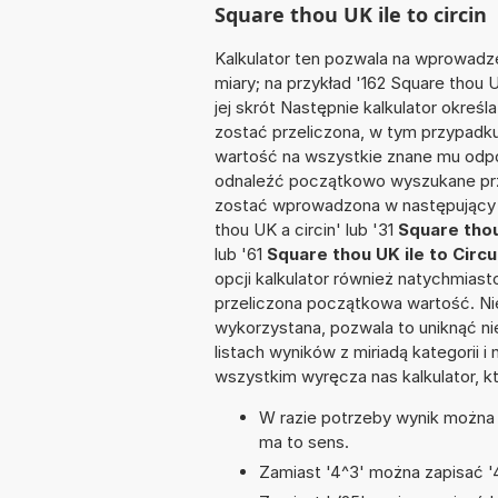
Square thou UK ile to circin
Kalkulator ten pozwala na wprowadze
miary; na przykład '162 Square thou
jej skrót Następnie kalkulator określ
zostać przeliczona, w tym przypadk
wartość na wszystkie znane mu odpo
odnaleźć początkowo wyszukane prze
zostać wprowadzona w następujący sp
thou UK a circin' lub '31
Square thou
lub '61
Square thou UK ile to Circu
opcji kalkulator również natychmias
przeliczona początkowa wartość. Nie
wykorzystana, pozwala to uniknąć n
listach wyników z miriadą kategorii 
wszystkim wyręcza nas kalkulator, k
W razie potrzeby wynik można za
ma to sens.
Zamiast '4^3' można zapisać '4