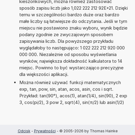
kieszonkowych, można również zastosować
sposób zapisu liczb jako 1,022 222 212 92E+21. Dzięki
temu w szczególności bardzo duże oraz bardzo
małe liczby są łatwiejsze do odczytania. Jeśli w tym
miejscu nie postawiono znaku wyboru, wynik będzie
podany zgodnie ze zwyczajowym sposobem
zapisywania liczb. Dla powyższego przykładu
wyglądałoby to następująco: 1 022 222 212 920 000
000 000. Niezależnie od sposobu wyświetlania
wyników, największa dokładność kalkulatora to 14
miejsc. Powinno to być wystarczająco precyzyjne
dla większości aplikacji.
Można również używać funkcji matematycznych
exp, tan, pow, sin, atan, acos, asin, cos i sqrt.
Przykład: tan(90°), acos(1), atan(1/4), sin(90), 2 exp
3, cos(pi/2), 3 pow 2, sqrt(4), sin(π/2) lub asin(1/2)
Odcisk
-
Prywatności
- © 2005-2026 by Thomas Hainke