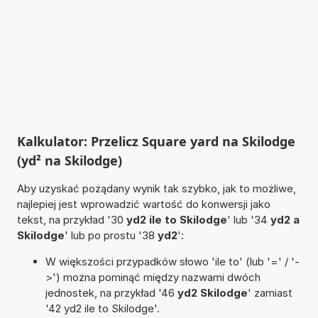
Kalkulator: Przelicz Square yard na Skilodge
(yd² na Skilodge)
Aby uzyskać pożądany wynik tak szybko, jak to możliwe,
najlepiej jest wprowadzić wartość do konwersji jako
tekst, na przykład '30
yd2 ile to Skilodge
' lub '34
yd2 a
Skilodge
' lub po prostu '38
yd2
':
W większości przypadków słowo 'ile to' (lub '=' / '-
>') można pominąć między nazwami dwóch
jednostek, na przykład '46
yd2 Skilodge
' zamiast
'42 yd2 ile to Skilodge'.