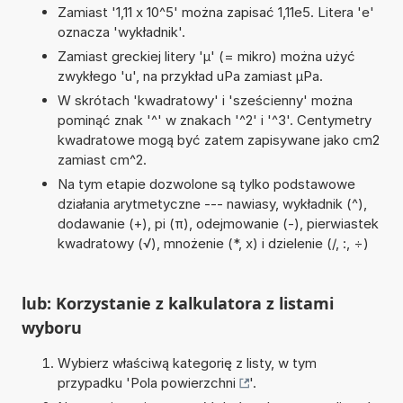
Zamiast '1,11 x 10^5' można zapisać 1,11e5. Litera 'e'
oznacza 'wykładnik'.
Zamiast greckiej litery 'µ' (= mikro) można użyć
zwykłego 'u', na przykład uPa zamiast µPa.
W skrótach 'kwadratowy' i 'sześcienny' można
pominąć znak '^' w znakach '^2' i '^3'. Centymetry
kwadratowe mogą być zatem zapisywane jako cm2
zamiast cm^2.
Na tym etapie dozwolone są tylko podstawowe
działania arytmetyczne --- nawiasy, wykładnik (^),
dodawanie (+), pi (π), odejmowanie (-), pierwiastek
kwadratowy (√), mnożenie (*, x) i dzielenie (/, :, ÷)
lub: Korzystanie z kalkulatora z listami
wyboru
Wybierz właściwą kategorię z listy, w tym
przypadku '
Pola powierzchni
'.