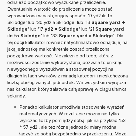
odnaleźć początkowo wyszukane przeliczenie.
Ewentualnie wartość do przeliczenia może zostać
wprowadzona w następujący sposób: '9 yd2 ile to
Skilodge' lub '30 yd2 a Skilodge' lub '13
Square yard ->
Skilodge
' lub '17
yd2 = Skilodge
' lub '21
Square yard
ile to Skilodge
' lub '33
Square yard a Skilodge
'. Dla
tej opcji kalkulator również natychmiastowo odnajduje, na
jaką jednostkę ma konkretnie zostać przeliczona
początkowa wartość. Niezależnie od tego, która z
możliwości zostanie wykorzystana, pozwala to uniknąć
niewygodnego wyszukiwania stosownej pozycji na
długich listach wyników z miriadą kategorii i nieskończoną
liczbą obsługiwanych jednostek. We wszystkim wyręcza
nas kalkulator, który załatwia całą sprawę w ciągu ułamka
sekundy.
Ponadto kalkulator umożliwia stosowanie wyrażeń
matematycznych. W rezultacie można nie tylko
wyliczać liczby pomiędzy sobą, jak na przykład '53
* 57 yd2', ale też różne jednostki miary można
łączyć ze sobą bezpośrednio w przeliczeniu. Może