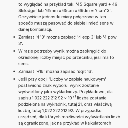
to wyglądać na przykład tak: '45 Square yard + 49
Skilodge' lub '61mm x 65cm x 69dm = ? cm^3'.
Oczywiście jednostki miary połączone w ten
sposób muszą pasować do siebie i mieć sens w
danej kombinacji.
Zamiast '4^3' można zapisać '4 exp 3' lub '4 pow
3'.
W razie potrzeby wynik można zaokrąglić do
określonej liczby miejsc po przecinku, jeśli ma to
sens.
Zamiast '√16' można zapisać 'sqrt 16'.
Jeśli przy opcji 'Liczby w zapisie naukowym'
postawiono znak wyboru, wynik zostanie
wyświetlony jako wykładniczy. Przykładowo, dla
21
zapisu 1,022 222 212 92
×
10
liczba zostanie
podzielona na wykładnik, tutaj 21, oraz właściwą
liczbę, tutaj 1,022 222 212 92. W przypadku
urządzeń, dla których możliwości wyświetlania liczb
są ograniczone, jak na przykład w kalkulatorach