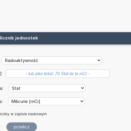
licznik jednostek
?
a:
a:
iczby w zapisie naukowym