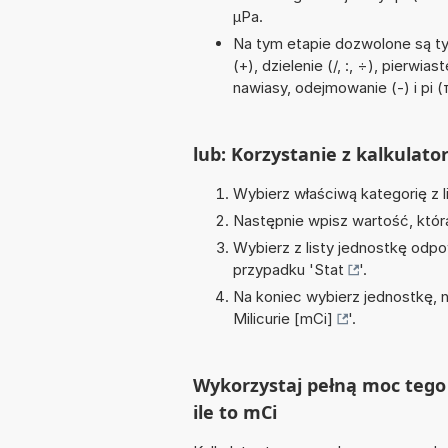
µPa.
Na tym etapie dozwolone są t
(+), dzielenie (/, :, ÷), pierwi
nawiasy, odejmowanie (-) i pi (
lub: Korzystanie z kalkulato
Wybierz właściwą kategorię z l
Następnie wpisz wartość, któr
Wybierz z listy jednostkę odpo
przypadku '
Stat
'.
Na koniec wybierz jednostkę, 
Milicurie [mCi]
'.
Wykorzystaj pełną moc tego 
ile to mCi