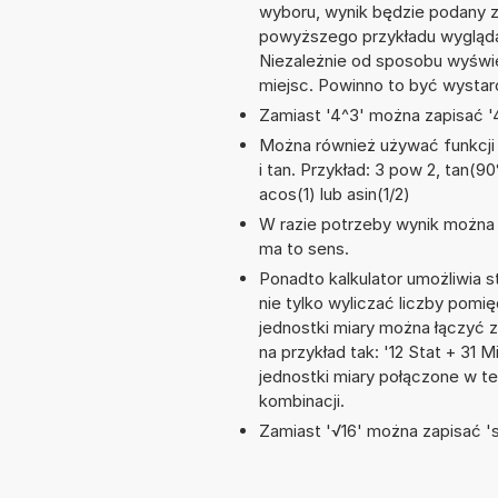
wyboru, wynik będzie podany 
powyższego przykładu wyglądał
Niezależnie od sposobu wyświe
miejsc. Powinno to być wystarc
Zamiast '4^3' można zapisać '4
Można również używać funkcji m
i tan. Przykład: 3 pow 2, tan(90°
acos(1) lub asin(1/2)
W razie potrzeby wynik można za
ma to sens.
Ponadto kalkulator umożliwia
nie tylko wyliczać liczby pomię
jednostki miary można łączyć 
na przykład tak: '12 Stat + 31
jednostki miary połączone w t
kombinacji.
Zamiast '√16' można zapisać 'sq