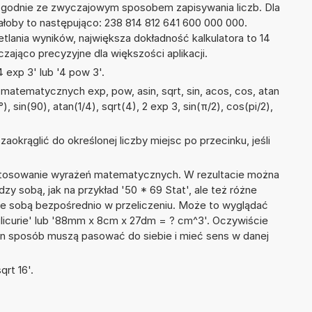
zgodnie ze zwyczajowym sposobem zapisywania liczb. Dla
oby to następująco: 238 814 812 641 600 000 000.
tlania wyników, największa dokładność kalkulatora to 14
zająco precyzyjne dla większości aplikacji.
 exp 3' lub '4 pow 3'.
atematycznych exp, pow, asin, sqrt, sin, acos, cos, atan
), sin(90), atan(1/4), sqrt(4), 2 exp 3, sin(π/2), cos(pi/2),
okrąglić do określonej liczby miejsc po przecinku, jeśli
 stosowanie wyrażeń matematycznych. W rezultacie można
dzy sobą, jak na przykład '50 * 69 Stat', ale też różne
ze sobą bezpośrednio w przeliczeniu. Może to wyglądać
 Milicurie' lub '88mm x 8cm x 27dm = ? cm^3'. Oczywiście
en sposób muszą pasować do siebie i mieć sens w danej
rt 16'.