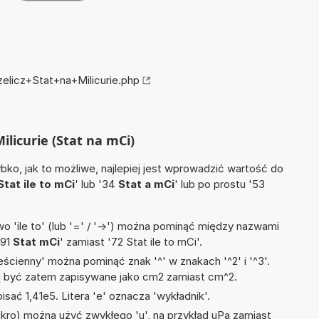
zelicz+Stat+na+Milicurie.php
Milicurie (Stat na mCi)
ko, jak to możliwe, najlepiej jest wprowadzić wartość do
Stat ile to mCi
' lub '34
Stat a mCi
' lub po prostu '53
 'ile to' (lub '=' / '->') można pominąć między nazwami
'91
Stat mCi
' zamiast '72 Stat ile to mCi'.
ścienny' można pominąć znak '^' w znakach '^2' i '^3'.
być zatem zapisywane jako cm2 zamiast cm^2.
isać 1,41e5. Litera 'e' oznacza 'wykładnik'.
mikro) można użyć zwykłego 'u', na przykład uPa zamiast