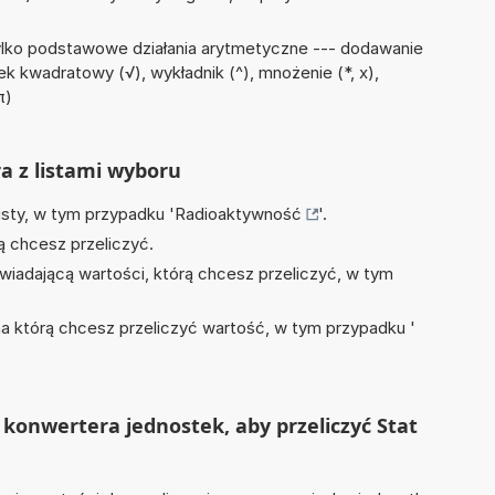
ylko podstawowe działania arytmetyczne --- dodawanie
astek kwadratowy (√), wykładnik (^), mnożenie (*, x),
π)
ra z listami wyboru
isty, w tym przypadku '
Radioaktywność
'.
ą chcesz przeliczyć.
wiadającą wartości, którą chcesz przeliczyć, w tym
na którą chcesz przeliczyć wartość, w tym przypadku '
konwertera jednostek, aby przeliczyć Stat