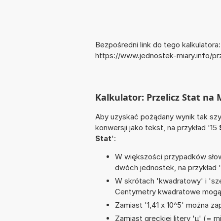
Bezpośredni link do tego kalkulatora:
https://www.jednostek-miary.info/pr
Kalkulator: Przelicz Stat na 
Aby uzyskać pożądany wynik tak szyb
konwersji jako tekst, na przykład '15
Stat
':
W większości przypadków słowo
dwóch jednostek, na przykład 
W skrótach 'kwadratowy' i 'sze
Centymetry kwadratowe mogą 
Zamiast '1,41 x 10^5' można zap
Zamiast greckiej litery 'µ' (= 