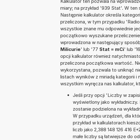
Kalkulator ten pozwala na wprowadze
miary; na przykład '939 Stat'. W ten
Następnie kalkulator określa kategor
przeliczona, w tym przypadku 'Radi
wszystkie znane mu odpowiednie jed
początkowo wyszukane przeliczenie.
wprowadzona w następujący sposób: '
Milicurie
' lub '77
Stat = mCi
' lub '1
opcji kalkulator również natychmias
przeliczona początkowa wartość. Nie
wykorzystana, pozwala to uniknąć n
listach wyników z miriadą kategorii 
wszystkim wyręcza nas kalkulator, k
Jeśli przy opcji 'Liczby w zap
wyświetlony jako wykładniczy. 
zostanie podzielona na wykładni
W przypadku urządzeń, dla któr
przykład w kalkulatorach kie
liczb jako 2,388 148 126 416 E
małe liczby są łatwiejsze do o