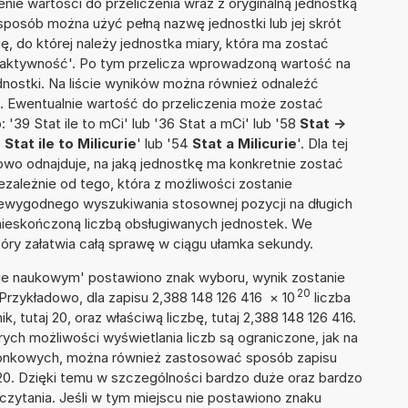
nie wartości do przeliczenia wraz z oryginalną jednostką
 sposób można użyć pełną nazwę jednostki lub jej skrót
ię, do której należy jednostka miary, która ma zostać
oaktywność'. Po tym przelicza wprowadzoną wartość na
nostki. Na liście wyników można również odnaleźć
 Ewentualnie wartość do przeliczenia może zostać
39 Stat ile to mCi' lub '36 Stat a mCi' lub '58
Stat ->
6
Stat ile to Milicurie
' lub '54
Stat a Milicurie
'. Dla tej
towo odnajduje, na jaką jednostkę ma konkretnie zostać
zależnie od tego, która z możliwości zostanie
iewygodnego wyszukiwania stosownej pozycji na długich
i nieskończoną liczbą obsługiwanych jednostek. We
tóry załatwia całą sprawę w ciągu ułamka sekundy.
isie naukowym' postawiono znak wyboru, wynik zostanie
20
Przykładowo, dla zapisu 2,388 148 126 416
×
10
liczba
k, tutaj 20, oraz właściwą liczbę, tutaj 2,388 148 126 416.
ych możliwości wyświetlania liczb są ograniczone, jak na
szonkowych, można również zastosować sposób zapisu
+20. Dzięki temu w szczególności bardzo duże oraz bardzo
dczytania. Jeśli w tym miejscu nie postawiono znaku