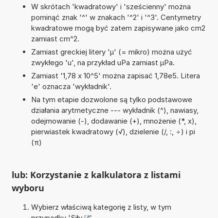
W skrótach 'kwadratowy' i 'sześcienny' można
pominąć znak '^' w znakach '^2' i '^3'. Centymetry
kwadratowe mogą być zatem zapisywane jako cm2
zamiast cm^2.
Zamiast greckiej litery 'µ' (= mikro) można użyć
zwykłego 'u', na przykład uPa zamiast µPa.
Zamiast '1,78 x 10^5' można zapisać 1,78e5. Litera
'e' oznacza 'wykładnik'.
Na tym etapie dozwolone są tylko podstawowe
działania arytmetyczne --- wykładnik (^), nawiasy,
odejmowanie (-), dodawanie (+), mnożenie (*, x),
pierwiastek kwadratowy (√), dzielenie (/, :, ÷) i pi
(π)
lub: Korzystanie z kalkulatora z listami
wyboru
Wybierz właściwą kategorię z listy, w tym
przypadku '
Siły
'.