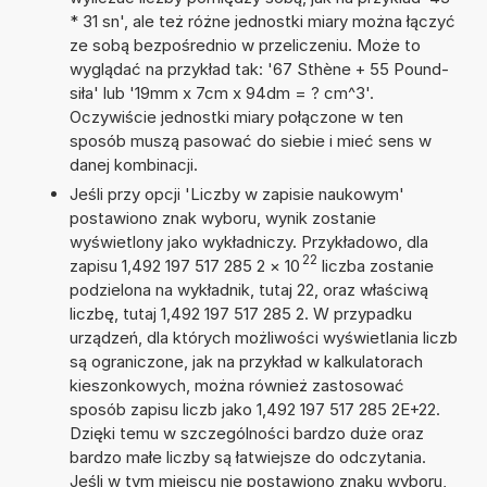
* 31 sn', ale też różne jednostki miary można łączyć
ze sobą bezpośrednio w przeliczeniu. Może to
wyglądać na przykład tak: '67 Sthène + 55 Pound-
siła' lub '19mm x 7cm x 94dm = ? cm^3'.
Oczywiście jednostki miary połączone w ten
sposób muszą pasować do siebie i mieć sens w
danej kombinacji.
Jeśli przy opcji 'Liczby w zapisie naukowym'
postawiono znak wyboru, wynik zostanie
wyświetlony jako wykładniczy. Przykładowo, dla
22
zapisu 1,492 197 517 285 2
×
10
liczba zostanie
podzielona na wykładnik, tutaj 22, oraz właściwą
liczbę, tutaj 1,492 197 517 285 2. W przypadku
urządzeń, dla których możliwości wyświetlania liczb
są ograniczone, jak na przykład w kalkulatorach
kieszonkowych, można również zastosować
sposób zapisu liczb jako 1,492 197 517 285 2E+22.
Dzięki temu w szczególności bardzo duże oraz
bardzo małe liczby są łatwiejsze do odczytania.
Jeśli w tym miejscu nie postawiono znaku wyboru,