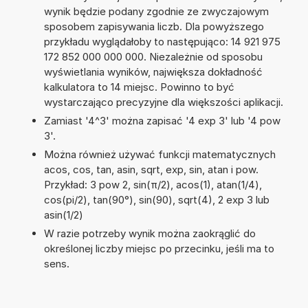
wynik będzie podany zgodnie ze zwyczajowym
sposobem zapisywania liczb. Dla powyższego
przykładu wyglądałoby to następująco: 14 921 975
172 852 000 000 000. Niezależnie od sposobu
wyświetlania wyników, największa dokładność
kalkulatora to 14 miejsc. Powinno to być
wystarczająco precyzyjne dla większości aplikacji.
Zamiast '4^3' można zapisać '4 exp 3' lub '4 pow
3'.
Można również używać funkcji matematycznych
acos, cos, tan, asin, sqrt, exp, sin, atan i pow.
Przykład: 3 pow 2, sin(π/2), acos(1), atan(1/4),
cos(pi/2), tan(90°), sin(90), sqrt(4), 2 exp 3 lub
asin(1/2)
W razie potrzeby wynik można zaokrąglić do
określonej liczby miejsc po przecinku, jeśli ma to
sens.