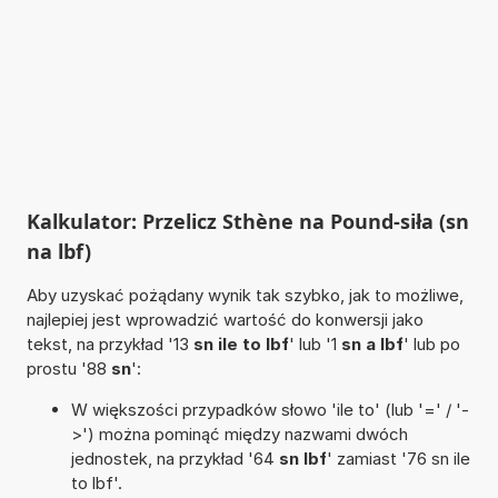
Kalkulator: Przelicz Sthène na Pound-siła (sn
na lbf)
Aby uzyskać pożądany wynik tak szybko, jak to możliwe,
najlepiej jest wprowadzić wartość do konwersji jako
tekst, na przykład '13
sn ile to lbf
' lub '1
sn a lbf
' lub po
prostu '88
sn
':
W większości przypadków słowo 'ile to' (lub '=' / '-
>') można pominąć między nazwami dwóch
jednostek, na przykład '64
sn lbf
' zamiast '76 sn ile
to lbf'.