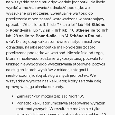
na wszystkie znane mu odpowiednie jednostki. Na liście
wyników można również odnaleźć początkowo
wyszukane przeliczenie. Ewentualnie wartość do
przeliczenia może zostać wprowadzona w następujący
sposób: '76 sn ile to lbf' lub '17 sn a lbf' lub '64
Sthène -
> Pound-siła
' lub '52
sn = lbf
' lub '40
Sthène ile to lbf
'
lub '28
sn ile to Pound-siła
' lub '4
Sthène a Pound-
siła
'. Dla tej opcji kalkulator również natychmiastowo
odnajduje, na jaką jednostkę ma konkretnie zostać
przeliczona początkowa wartość. Niezależnie od tego,
która z możliwości zostanie wykorzystana, pozwala to
uniknąć niewygodnego wyszukiwania stosownej pozycji
na długich listach wyników z miriadą kategorii i
nieskończoną liczbą obsługiwanych jednostek. We
wszystkim wyręcza nas kalkulator, który załatwia całą
sprawę w ciągu ułamka sekundy.
Zamiast '√16' można zapisać 'sqrt 16'.
Ponadto kalkulator umożliwia stosowanie wyrażeń
matematycznych. W rezultacie można nie tylko
wyliczać liczby pomiędzy sobą, jak na przykład '43