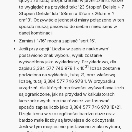
łączyć ze sobą bezpośrednio w przeliczeniu. Może
to wyglądać na przykład tak: '23 Stopień Delisle + 7
Stopień Delisle' lub '58mm x 42cm x 26dm = ?
cm^3'. Oczywiście jednostki miary połączone w ten
sposób muszą pasować do siebie i mieć sens w
danej kombinacji.
Zamiast '√16' można zapisać 'sqrt 16'.
Jeśli przy opcji 'Liczby w zapisie naukowym'
postawiono znak wyboru, wynik zostanie
wyświetlony jako wykładniczy. Przykładowo, dla
21
zapisu 3,384 577 746 978 1
×
10
liczba zostanie
podzielona na wykładnik, tutaj 21, oraz właściwą
liczbę, tutaj 3,384 577 746 978 1. W przypadku
urządzeń, dla których możliwości wyświetlania liczb
są ograniczone, jak na przykład w kalkulatorach
kieszonkowych, można również zastosować
sposób zapisu liczb jako 3,384 577 746 978 1E+21.
Dzięki temu w szczególności bardzo duże oraz
bardzo małe liczby są łatwiejsze do odczytania.
Jeśli w tym miejscu nie postawiono znaku wyboru,