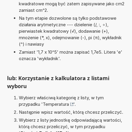
kwadratowe mogą być zatem zapisywane jako cm2
zamiast cm^2.
Na tym etapie dozwolone są tylko podstawowe
działania arytmetyczne --- dzielenie (/, :, ÷),
pierwiastek kwadratowy (√), dodawanie (+),
mnożenie (*, x), odejmowanie (-), pi (π), wykładnik
(^) i nawiasy
Zamiast '1,7 x 10^5' można zapisać 1,7e5. Litera 'e'
oznacza 'wykładnik'.
lub: Korzystanie z kalkulatora z listami
wyboru
Wybierz właściwą kategorię z listy, w tym
przypadku '
Temperatura
'.
Następnie wpisz wartość, którą chcesz przeliczyć.
Wybierz z listy jednostkę odpowiadającą wartości,
którą chcesz przeliczyć, w tym przypadku