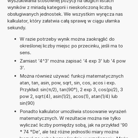
wyszukiwania stosownej pozycji na długich listach
wyników z miriadą kategorii i nieskończoną liczbą
obsługiwanych jednostek. We wszystkim wyręcza nas
kalkulator, który załatwia całą sprawę w ciągu ułamka
sekundy.
W razie potrzeby wynik można zaokrąglić do
określonej liczby miejsc po przecinku, jeśli ma to
sens.
Zamiast '4^3' można zapisać '4 exp 3' lub '4 pow
3'.
Można również używać funkcji matematycznych
atan, tan, asin, pow, sqrt, sin, cos, acos i exp.
Przykład: sin(π/2), tan(90°), 2 exp 3, cos(pi/2), 3
pow 2, sqrt(4), asin(1/2), acos(1), atan(1/4) lub
sin(90)
Ponadto kalkulator umożliwia stosowanie wyrażeń
matematycznych. W rezultacie można nie tylko
wyliczać liczby pomiędzy sobą, jak na przykład '90
* 74 °De', ale też różne jednostki miary można