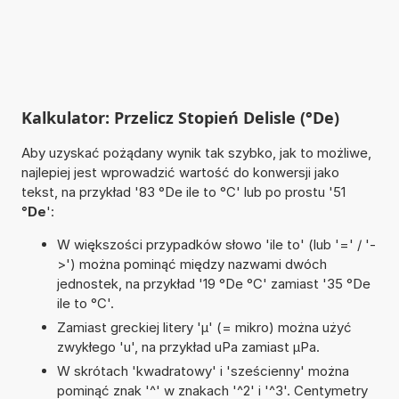
Kalkulator: Przelicz Stopień Delisle (°De)
Aby uzyskać pożądany wynik tak szybko, jak to możliwe,
najlepiej jest wprowadzić wartość do konwersji jako
tekst, na przykład '83 °De ile to °C' lub po prostu '51
°De
':
W większości przypadków słowo 'ile to' (lub '=' / '-
>') można pominąć między nazwami dwóch
jednostek, na przykład '19 °De °C' zamiast '35 °De
ile to °C'.
Zamiast greckiej litery 'µ' (= mikro) można użyć
zwykłego 'u', na przykład uPa zamiast µPa.
W skrótach 'kwadratowy' i 'sześcienny' można
pominąć znak '^' w znakach '^2' i '^3'. Centymetry