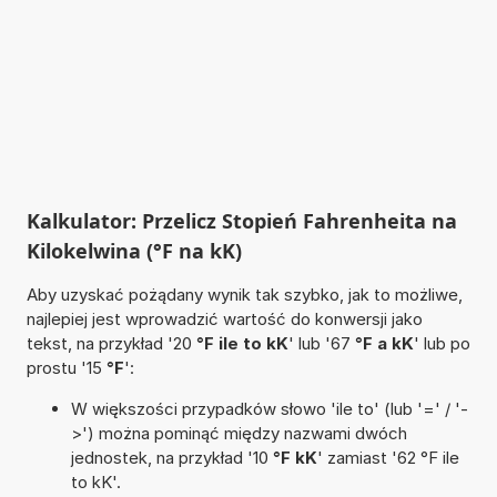
Kalkulator: Przelicz Stopień Fahrenheita na
Kilokelwina (°F na kK)
Aby uzyskać pożądany wynik tak szybko, jak to możliwe,
najlepiej jest wprowadzić wartość do konwersji jako
tekst, na przykład '20
°F ile to kK
' lub '67
°F a kK
' lub po
prostu '15
°F
':
W większości przypadków słowo 'ile to' (lub '=' / '-
>') można pominąć między nazwami dwóch
jednostek, na przykład '10
°F kK
' zamiast '62 °F ile
to kK'.