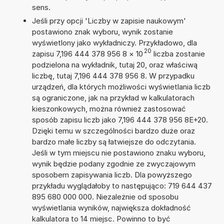
sens.
Jeśli przy opcji 'Liczby w zapisie naukowym'
postawiono znak wyboru, wynik zostanie
wyświetlony jako wykładniczy. Przykładowo, dla
20
zapisu 7,196 444 378 956 8
×
10
liczba zostanie
podzielona na wykładnik, tutaj 20, oraz właściwą
liczbę, tutaj 7,196 444 378 956 8. W przypadku
urządzeń, dla których możliwości wyświetlania liczb
są ograniczone, jak na przykład w kalkulatorach
kieszonkowych, można również zastosować
sposób zapisu liczb jako 7,196 444 378 956 8E+20.
Dzięki temu w szczególności bardzo duże oraz
bardzo małe liczby są łatwiejsze do odczytania.
Jeśli w tym miejscu nie postawiono znaku wyboru,
wynik będzie podany zgodnie ze zwyczajowym
sposobem zapisywania liczb. Dla powyższego
przykładu wyglądałoby to następująco: 719 644 437
895 680 000 000. Niezależnie od sposobu
wyświetlania wyników, największa dokładność
kalkulatora to 14 miejsc. Powinno to być