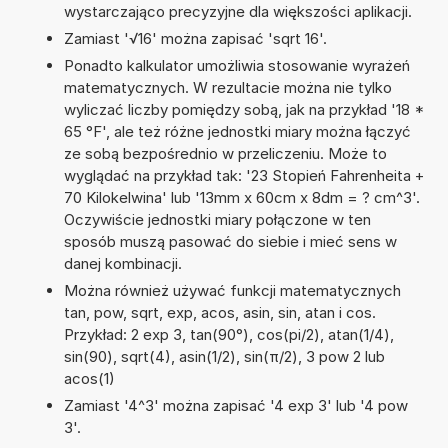
wystarczająco precyzyjne dla większości aplikacji.
Zamiast '√16' można zapisać 'sqrt 16'.
Ponadto kalkulator umożliwia stosowanie wyrażeń
matematycznych. W rezultacie można nie tylko
wyliczać liczby pomiędzy sobą, jak na przykład '18 *
65 °F', ale też różne jednostki miary można łączyć
ze sobą bezpośrednio w przeliczeniu. Może to
wyglądać na przykład tak: '23 Stopień Fahrenheita +
70 Kilokelwina' lub '13mm x 60cm x 8dm = ? cm^3'.
Oczywiście jednostki miary połączone w ten
sposób muszą pasować do siebie i mieć sens w
danej kombinacji.
Można również używać funkcji matematycznych
tan, pow, sqrt, exp, acos, asin, sin, atan i cos.
Przykład: 2 exp 3, tan(90°), cos(pi/2), atan(1/4),
sin(90), sqrt(4), asin(1/2), sin(π/2), 3 pow 2 lub
acos(1)
Zamiast '4^3' można zapisać '4 exp 3' lub '4 pow
3'.