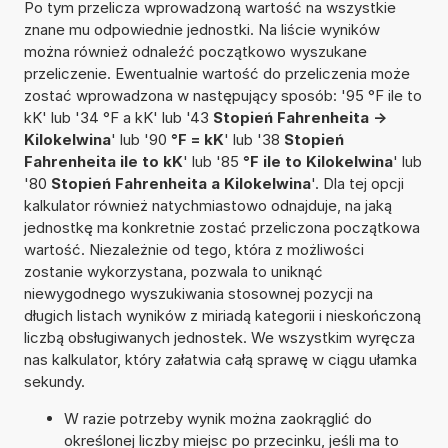
Po tym przelicza wprowadzoną wartość na wszystkie
znane mu odpowiednie jednostki. Na liście wyników
można również odnaleźć początkowo wyszukane
przeliczenie. Ewentualnie wartość do przeliczenia może
zostać wprowadzona w następujący sposób: '95 °F ile to
kK' lub '34 °F a kK' lub '43
Stopień Fahrenheita ->
Kilokelwina
' lub '90
°F = kK
' lub '38
Stopień
Fahrenheita ile to kK
' lub '85
°F ile to Kilokelwina
' lub
'80
Stopień Fahrenheita a Kilokelwina
'. Dla tej opcji
kalkulator również natychmiastowo odnajduje, na jaką
jednostkę ma konkretnie zostać przeliczona początkowa
wartość. Niezależnie od tego, która z możliwości
zostanie wykorzystana, pozwala to uniknąć
niewygodnego wyszukiwania stosownej pozycji na
długich listach wyników z miriadą kategorii i nieskończoną
liczbą obsługiwanych jednostek. We wszystkim wyręcza
nas kalkulator, który załatwia całą sprawę w ciągu ułamka
sekundy.
W razie potrzeby wynik można zaokrąglić do
określonej liczby miejsc po przecinku, jeśli ma to