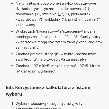
Na tym etapie dozwolone są tylko podstawowe
działania arytmetyczne --- odejmowanie (-),
dodawanie (+), dzielenie (/, :, ÷), pierwiastek
kwadratowy (√), wykładnik (^), pi (π), mnożenie (*,
x) i nawiasy
W skrótach 'kwadratowy' i 'sześcienny' można
pominąć znak '^' w znakach '^2' i '^3'. Centymetry
kwadratowe mogą być zatem zapisywane jako cm2
zamiast cm^2.
Zamiast greckiej litery 'µ' (= mikro) można użyć
zwykłego 'u', na przykład uPa zamiast µPa.
Zamiast '1,97 x 10^5' można zapisać 1,97e5. Litera
'e' oznacza 'wykładnik'.
lub: Korzystanie z kalkulatora z listami
wyboru
Wybierz właściwą kategorię z listy, w tym
przypadku '
Temperatura
'.