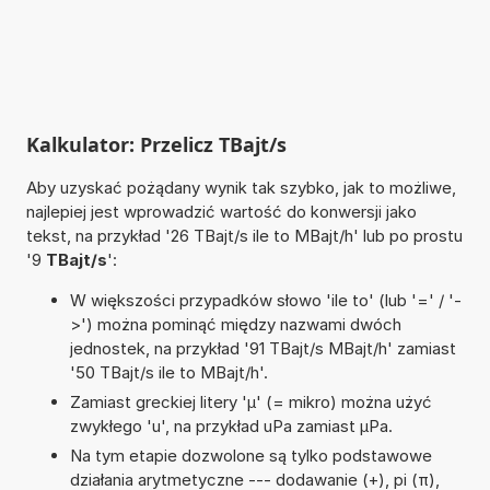
Kalkulator: Przelicz TBajt/s
Aby uzyskać pożądany wynik tak szybko, jak to możliwe,
najlepiej jest wprowadzić wartość do konwersji jako
tekst, na przykład '26 TBajt/s ile to MBajt/h' lub po prostu
'9
TBajt/s
':
W większości przypadków słowo 'ile to' (lub '=' / '-
>') można pominąć między nazwami dwóch
jednostek, na przykład '91 TBajt/s MBajt/h' zamiast
'50 TBajt/s ile to MBajt/h'.
Zamiast greckiej litery 'µ' (= mikro) można użyć
zwykłego 'u', na przykład uPa zamiast µPa.
Na tym etapie dozwolone są tylko podstawowe
działania arytmetyczne --- dodawanie (+), pi (π),