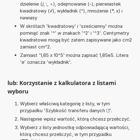
dzielenie (/, :, ÷), odejmowanie (-), pierwiastek
kwadratowy (√), wykładnik (^), mnożenie (*, x) i
nawiasy
W skrótach 'kwadratowy' i 'sześcienny' można
pominąć znak '^' w znakach '^2' i '^3'. Centymetry
kwadratowe mogą być zatem zapisywane jako cm2
zamiast cm^2.
Zamiast '1,85 x 10^5' można zapisać 1,85e5. Litera
'e' oznacza 'wykładnik'.
lub: Korzystanie z kalkulatora z listami
wyboru
Wybierz właściwą kategorię z listy, w tym
przypadku '
Szybkość transferu danych
'.
Następnie wpisz wartość, którą chcesz przeliczyć.
Wybierz z listy jednostkę odpowiadającą wartości,
którą chcesz przeliczyć, w tym przypadku