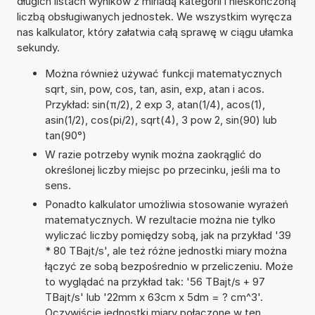
długich listach wyników z miriadą kategorii i nieskończoną
liczbą obsługiwanych jednostek. We wszystkim wyręcza
nas kalkulator, który załatwia całą sprawę w ciągu ułamka
sekundy.
Można również używać funkcji matematycznych
sqrt, sin, pow, cos, tan, asin, exp, atan i acos.
Przykład: sin(π/2), 2 exp 3, atan(1/4), acos(1),
asin(1/2), cos(pi/2), sqrt(4), 3 pow 2, sin(90) lub
tan(90°)
W razie potrzeby wynik można zaokrąglić do
określonej liczby miejsc po przecinku, jeśli ma to
sens.
Ponadto kalkulator umożliwia stosowanie wyrażeń
matematycznych. W rezultacie można nie tylko
wyliczać liczby pomiędzy sobą, jak na przykład '39
* 80 TBajt/s', ale też różne jednostki miary można
łączyć ze sobą bezpośrednio w przeliczeniu. Może
to wyglądać na przykład tak: '56 TBajt/s + 97
TBajt/s' lub '22mm x 63cm x 5dm = ? cm^3'.
Oczywiście jednostki miary połączone w ten