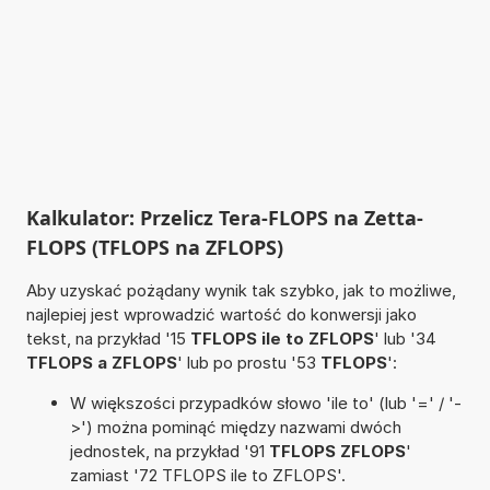
Kalkulator: Przelicz Tera-FLOPS na Zetta-
FLOPS (TFLOPS na ZFLOPS)
Aby uzyskać pożądany wynik tak szybko, jak to możliwe,
najlepiej jest wprowadzić wartość do konwersji jako
tekst, na przykład '15
TFLOPS ile to ZFLOPS
' lub '34
TFLOPS a ZFLOPS
' lub po prostu '53
TFLOPS
':
W większości przypadków słowo 'ile to' (lub '=' / '-
>') można pominąć między nazwami dwóch
jednostek, na przykład '91
TFLOPS ZFLOPS
'
zamiast '72 TFLOPS ile to ZFLOPS'.