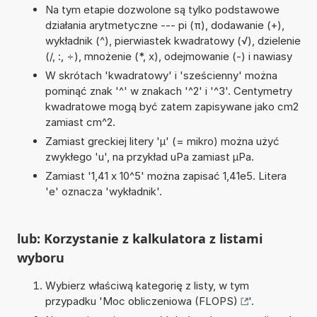
Na tym etapie dozwolone są tylko podstawowe
działania arytmetyczne --- pi (π), dodawanie (+),
wykładnik (^), pierwiastek kwadratowy (√), dzielenie
(/, :, ÷), mnożenie (*, x), odejmowanie (-) i nawiasy
W skrótach 'kwadratowy' i 'sześcienny' można
pominąć znak '^' w znakach '^2' i '^3'. Centymetry
kwadratowe mogą być zatem zapisywane jako cm2
zamiast cm^2.
Zamiast greckiej litery 'µ' (= mikro) można użyć
zwykłego 'u', na przykład uPa zamiast µPa.
Zamiast '1,41 x 10^5' można zapisać 1,41e5. Litera
'e' oznacza 'wykładnik'.
lub: Korzystanie z kalkulatora z listami
wyboru
Wybierz właściwą kategorię z listy, w tym
przypadku '
Moc obliczeniowa (FLOPS)
'.