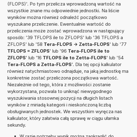
(FLOPS)'. Po tym przelicza wprowadzoną wartość na
wszystkie znane mu odpowiednie jednostki. Na liście
wyników można również odnaleźć początkowo
wyszukane przeliczenie. Ewentualnie wartość do
przeliczenia może zostać wprowadzona w następujący
sposób: '39 TFLOPS ile to ZFLOPS' lub '36 TFLOPS a
ZFLOPS' lub '58
Tera-FLOPS -> Zetta-FLOPS
' lub '77
TFLOPS = ZFLOPS
' lub '96
Tera-FLOPS ile to
ZFLOPS
' lub '16
TFLOPS ile to Zetta-FLOPS
' lub '54
Tera-FLOPS a Zetta-FLOPS
'. Dla tej opcji kalkulator
również natychmiastowo odnajduje, na jaką jednostkę ma
konkretnie zostać przeliczona początkowa wartość.
Niezależnie od tego, która z możliwości zostanie
wykorzystana, pozwala to uniknąć niewygodnego
wyszukiwania stosownej pozycji na długich listach
wyników z miriadą kategorii i nieskończoną liczbą
obsługiwanych jednostek. We wszystkim wyręcza nas
kalkulator, który załatwia całą sprawę w ciągu ułamka
sekundy.
W razie potrzeby wynik można zaokrąglić do