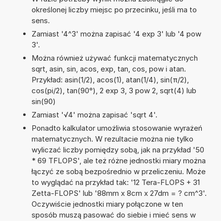
określonej liczby miejsc po przecinku, jeśli ma to
sens.
Zamiast '4^3' można zapisać '4 exp 3' lub '4 pow
3'.
Można również używać funkcji matematycznych
sqrt, asin, sin, acos, exp, tan, cos, pow i atan.
Przykład: asin(1/2), acos(1), atan(1/4), sin(π/2),
cos(pi/2), tan(90°), 2 exp 3, 3 pow 2, sqrt(4) lub
sin(90)
Zamiast '√4' można zapisać 'sqrt 4'.
Ponadto kalkulator umożliwia stosowanie wyrażeń
matematycznych. W rezultacie można nie tylko
wyliczać liczby pomiędzy sobą, jak na przykład '50
* 69 TFLOPS', ale też różne jednostki miary można
łączyć ze sobą bezpośrednio w przeliczeniu. Może
to wyglądać na przykład tak: '12 Tera-FLOPS + 31
Zetta-FLOPS' lub '88mm x 8cm x 27dm = ? cm^3'.
Oczywiście jednostki miary połączone w ten
sposób muszą pasować do siebie i mieć sens w