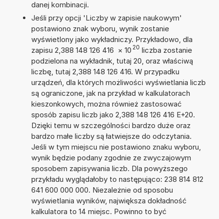
danej kombinacji.
Jeśli przy opcji 'Liczby w zapisie naukowym'
postawiono znak wyboru, wynik zostanie
wyświetlony jako wykładniczy. Przykładowo, dla
20
zapisu 2,388 148 126 416
×
10
liczba zostanie
podzielona na wykładnik, tutaj 20, oraz właściwą
liczbę, tutaj 2,388 148 126 416. W przypadku
urządzeń, dla których możliwości wyświetlania liczb
są ograniczone, jak na przykład w kalkulatorach
kieszonkowych, można również zastosować
sposób zapisu liczb jako 2,388 148 126 416 E+20.
Dzięki temu w szczególności bardzo duże oraz
bardzo małe liczby są łatwiejsze do odczytania.
Jeśli w tym miejscu nie postawiono znaku wyboru,
wynik będzie podany zgodnie ze zwyczajowym
sposobem zapisywania liczb. Dla powyższego
przykładu wyglądałoby to następująco: 238 814 812
641 600 000 000. Niezależnie od sposobu
wyświetlania wyników, największa dokładność
kalkulatora to 14 miejsc. Powinno to być