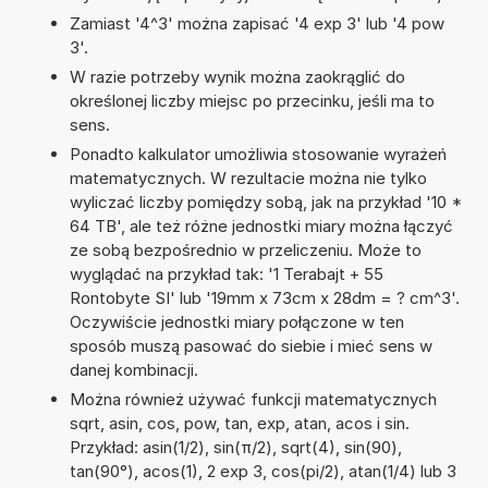
Zamiast '4^3' można zapisać '4 exp 3' lub '4 pow
3'.
W razie potrzeby wynik można zaokrąglić do
określonej liczby miejsc po przecinku, jeśli ma to
sens.
Ponadto kalkulator umożliwia stosowanie wyrażeń
matematycznych. W rezultacie można nie tylko
wyliczać liczby pomiędzy sobą, jak na przykład '10 *
64 TB', ale też różne jednostki miary można łączyć
ze sobą bezpośrednio w przeliczeniu. Może to
wyglądać na przykład tak: '1 Terabajt + 55
Rontobyte SI' lub '19mm x 73cm x 28dm = ? cm^3'.
Oczywiście jednostki miary połączone w ten
sposób muszą pasować do siebie i mieć sens w
danej kombinacji.
Można również używać funkcji matematycznych
sqrt, asin, cos, pow, tan, exp, atan, acos i sin.
Przykład: asin(1/2), sin(π/2), sqrt(4), sin(90),
tan(90°), acos(1), 2 exp 3, cos(pi/2), atan(1/4) lub 3