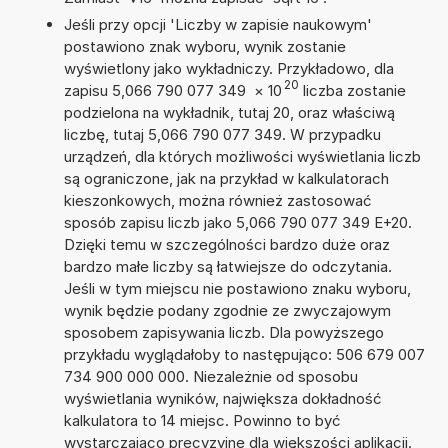
Jeśli przy opcji 'Liczby w zapisie naukowym'
postawiono znak wyboru, wynik zostanie
wyświetlony jako wykładniczy. Przykładowo, dla
20
zapisu 5,066 790 077 349
×
10
liczba zostanie
podzielona na wykładnik, tutaj 20, oraz właściwą
liczbę, tutaj 5,066 790 077 349. W przypadku
urządzeń, dla których możliwości wyświetlania liczb
są ograniczone, jak na przykład w kalkulatorach
kieszonkowych, można również zastosować
sposób zapisu liczb jako 5,066 790 077 349 E+20.
Dzięki temu w szczególności bardzo duże oraz
bardzo małe liczby są łatwiejsze do odczytania.
Jeśli w tym miejscu nie postawiono znaku wyboru,
wynik będzie podany zgodnie ze zwyczajowym
sposobem zapisywania liczb. Dla powyższego
przykładu wyglądałoby to następująco: 506 679 007
734 900 000 000. Niezależnie od sposobu
wyświetlania wyników, największa dokładność
kalkulatora to 14 miejsc. Powinno to być
wystarczająco precyzyjne dla większości aplikacji.