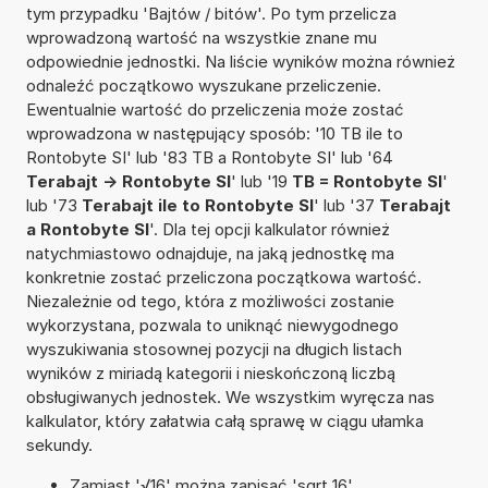
tym przypadku 'Bajtów / bitów'. Po tym przelicza
wprowadzoną wartość na wszystkie znane mu
odpowiednie jednostki. Na liście wyników można również
odnaleźć początkowo wyszukane przeliczenie.
Ewentualnie wartość do przeliczenia może zostać
wprowadzona w następujący sposób: '10 TB ile to
Rontobyte SI' lub '83 TB a Rontobyte SI' lub '64
Terabajt -> Rontobyte SI
' lub '19
TB = Rontobyte SI
'
lub '73
Terabajt ile to Rontobyte SI
' lub '37
Terabajt
a Rontobyte SI
'. Dla tej opcji kalkulator również
natychmiastowo odnajduje, na jaką jednostkę ma
konkretnie zostać przeliczona początkowa wartość.
Niezależnie od tego, która z możliwości zostanie
wykorzystana, pozwala to uniknąć niewygodnego
wyszukiwania stosownej pozycji na długich listach
wyników z miriadą kategorii i nieskończoną liczbą
obsługiwanych jednostek. We wszystkim wyręcza nas
kalkulator, który załatwia całą sprawę w ciągu ułamka
sekundy.
Zamiast '√16' można zapisać 'sqrt 16'.