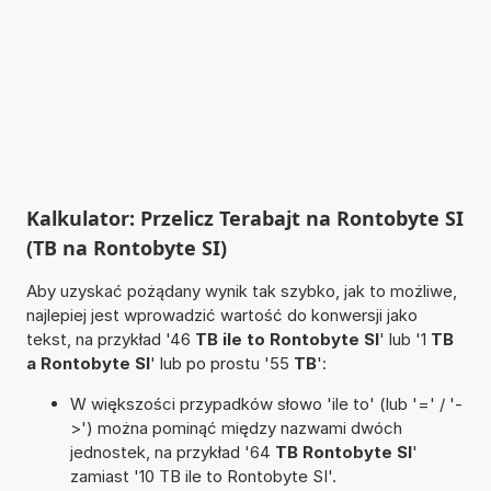
Kalkulator: Przelicz Terabajt na Rontobyte SI
(TB na Rontobyte SI)
Aby uzyskać pożądany wynik tak szybko, jak to możliwe,
najlepiej jest wprowadzić wartość do konwersji jako
tekst, na przykład '46
TB ile to Rontobyte SI
' lub '1
TB
a Rontobyte SI
' lub po prostu '55
TB
':
W większości przypadków słowo 'ile to' (lub '=' / '-
>') można pominąć między nazwami dwóch
jednostek, na przykład '64
TB Rontobyte SI
'
zamiast '10 TB ile to Rontobyte SI'.