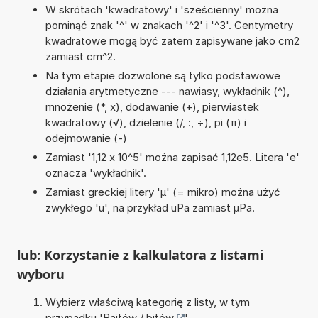
W skrótach 'kwadratowy' i 'sześcienny' można
pominąć znak '^' w znakach '^2' i '^3'. Centymetry
kwadratowe mogą być zatem zapisywane jako cm2
zamiast cm^2.
Na tym etapie dozwolone są tylko podstawowe
działania arytmetyczne --- nawiasy, wykładnik (^),
mnożenie (*, x), dodawanie (+), pierwiastek
kwadratowy (√), dzielenie (/, :, ÷), pi (π) i
odejmowanie (-)
Zamiast '1,12 x 10^5' można zapisać 1,12e5. Litera 'e'
oznacza 'wykładnik'.
Zamiast greckiej litery 'µ' (= mikro) można użyć
zwykłego 'u', na przykład uPa zamiast µPa.
lub: Korzystanie z kalkulatora z listami
wyboru
Wybierz właściwą kategorię z listy, w tym
przypadku '
Bajtów / bitów
'.