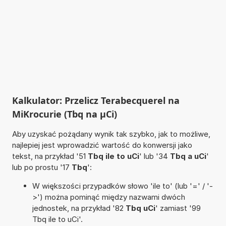
Kalkulator: Przelicz Terabecquerel na
MiKrocurie (Tbq na µCi)
Aby uzyskać pożądany wynik tak szybko, jak to możliwe,
najlepiej jest wprowadzić wartość do konwersji jako
tekst, na przykład '51
Tbq ile to uCi
' lub '34
Tbq a uCi
'
lub po prostu '17
Tbq
':
W większości przypadków słowo 'ile to' (lub '=' / '-
>') można pominąć między nazwami dwóch
jednostek, na przykład '82
Tbq uCi
' zamiast '99
Tbq ile to uCi'.