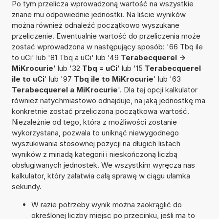
Po tym przelicza wprowadzoną wartość na wszystkie
znane mu odpowiednie jednostki. Na liście wyników
można również odnaleźć początkowo wyszukane
przeliczenie. Ewentualnie wartość do przeliczenia może
zostać wprowadzona w następujący sposób: '66 Tbq ile
to uCi' lub '81 Tbq a uCi' lub '49
Terabecquerel ->
MiKrocurie
' lub '32
Tbq = uCi
' lub '15
Terabecquerel
ile to uCi
' lub '97
Tbq ile to MiKrocurie
' lub '63
Terabecquerel a MiKrocurie
'. Dla tej opcji kalkulator
również natychmiastowo odnajduje, na jaką jednostkę ma
konkretnie zostać przeliczona początkowa wartość.
Niezależnie od tego, która z możliwości zostanie
wykorzystana, pozwala to uniknąć niewygodnego
wyszukiwania stosownej pozycji na długich listach
wyników z miriadą kategorii i nieskończoną liczbą
obsługiwanych jednostek. We wszystkim wyręcza nas
kalkulator, który załatwia całą sprawę w ciągu ułamka
sekundy.
W razie potrzeby wynik można zaokrąglić do
określonej liczby miejsc po przecinku, jeśli ma to