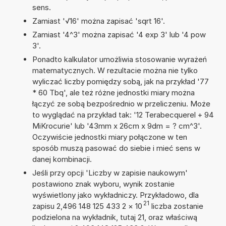
sens.
Zamiast '√16' można zapisać 'sqrt 16'.
Zamiast '4^3' można zapisać '4 exp 3' lub '4 pow
3'.
Ponadto kalkulator umożliwia stosowanie wyrażeń
matematycznych. W rezultacie można nie tylko
wyliczać liczby pomiędzy sobą, jak na przykład '77
* 60 Tbq', ale też różne jednostki miary można
łączyć ze sobą bezpośrednio w przeliczeniu. Może
to wyglądać na przykład tak: '12 Terabecquerel + 94
MiKrocurie' lub '43mm x 26cm x 9dm = ? cm^3'.
Oczywiście jednostki miary połączone w ten
sposób muszą pasować do siebie i mieć sens w
danej kombinacji.
Jeśli przy opcji 'Liczby w zapisie naukowym'
postawiono znak wyboru, wynik zostanie
wyświetlony jako wykładniczy. Przykładowo, dla
21
zapisu 2,496 148 125 433 2
×
10
liczba zostanie
podzielona na wykładnik, tutaj 21, oraz właściwą