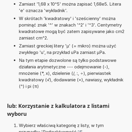
Zamiast '1,68 x 10^5' można zapisać 1,68e5. Litera
'e' oznacza 'wykładnik'.
W skrótach 'kwadratowy' i 'sześcienny' można
pominąć znak '^' w znakach '^2' i '^3'. Centymetry
kwadratowe mogą być zatem zapisywane jako cm2
zamiast cm^2.
Zamiast greckiej litery 'µ' (= mikro) można użyć
zwykłego 'u', na przykład uPa zamiast µPa.
Na tym etapie dozwolone są tylko podstawowe
działania arytmetyczne --- odejmowanie (-),
mnożenie (*, x), dzielenie (/, :, ÷), pierwiastek
kwadratowy (√), dodawanie (+), nawiasy, wykładnik
(^) i pi (π)
lub: Korzystanie z kalkulatora z listami
wyboru
Wybierz właściwą kategorię z listy, w tym
przypadku '
Radioaktywność
'.