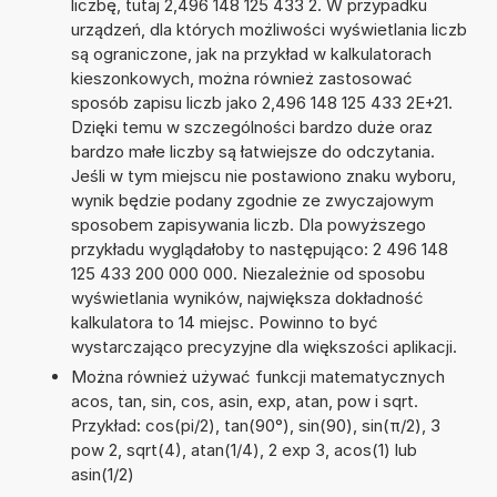
liczbę, tutaj 2,496 148 125 433 2. W przypadku
urządzeń, dla których możliwości wyświetlania liczb
są ograniczone, jak na przykład w kalkulatorach
kieszonkowych, można również zastosować
sposób zapisu liczb jako 2,496 148 125 433 2E+21.
Dzięki temu w szczególności bardzo duże oraz
bardzo małe liczby są łatwiejsze do odczytania.
Jeśli w tym miejscu nie postawiono znaku wyboru,
wynik będzie podany zgodnie ze zwyczajowym
sposobem zapisywania liczb. Dla powyższego
przykładu wyglądałoby to następująco: 2 496 148
125 433 200 000 000. Niezależnie od sposobu
wyświetlania wyników, największa dokładność
kalkulatora to 14 miejsc. Powinno to być
wystarczająco precyzyjne dla większości aplikacji.
Można również używać funkcji matematycznych
acos, tan, sin, cos, asin, exp, atan, pow i sqrt.
Przykład: cos(pi/2), tan(90°), sin(90), sin(π/2), 3
pow 2, sqrt(4), atan(1/4), 2 exp 3, acos(1) lub
asin(1/2)