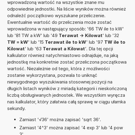
wprowadzoną wartość na wszystkie znane mu
odpowiednie jednostki. Na liście wyników można również
odnaleźć początkowo wyszukane przeliczenie.
Ewentualnie wartość do przeliczenia może zostać
wprowadzona w następujący sposób: '66 TW ile to kW'
lub '81 TW a kW' lub '49
Terawat -> Kilowat
' lub '32
TW = kW
' lub '15
Terawat ile to kW
' lub '97
TW ile to
Kilowat
' lub '63
Terawat a Kilowat
'. Dla tej opcji
kalkulator również natychmiastowo odnajduje, na jaką
jednostkę ma konkretnie zostać przeliczona początkowa
wartość. Niezależnie od tego, która z możliwości
zostanie wykorzystana, pozwala to uniknąć
niewygodnego wyszukiwania stosownej pozycji na
długich listach wyników z miriadą kategorii i nieskończoną
liczbą obsługiwanych jednostek. We wszystkim wyręcza
nas kalkulator, który załatwia całą sprawę w ciągu ułamka
sekundy.
Zamiast '√36' można zapisać 'sqrt 36'.
Zamiast '4^3' można zapisać '4 exp 3' lub '4 pow
3'.