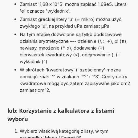
Zamiast '1,68 x 10^5' można zapisać 1,68e5. Litera
'e' oznacza 'wykładnik'.
Zamiast greckiej litery 'µ' (= mikro) można użyć
zwykłego 'u', na przykład uPa zamiast µPa.
Na tym etapie dozwolone są tylko podstawowe
działania arytmetyczne --- dzielenie (/, :, ÷), pi (π),
nawiasy, mnożenie (*, x), dodawanie (+),
pierwiastek kwadratowy (√), odejmowanie (-) i
wykładnik (^)
W skrótach 'kwadratowy' i 'sześcienny' można
pominąć znak '^' w znakach '^2' i '^3'. Centymetry
kwadratowe mogą być zatem zapisywane jako cm2
zamiast cm^2.
lub: Korzystanie z kalkulatora z listami
wyboru
Wybierz właściwą kategorię z listy, w tym
przypadku '
Mocy / Energii
'.