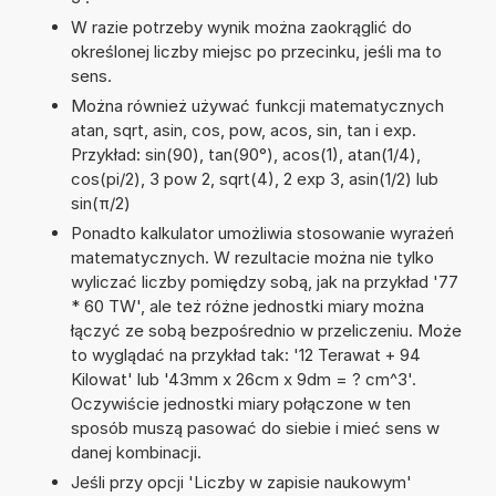
W razie potrzeby wynik można zaokrąglić do
określonej liczby miejsc po przecinku, jeśli ma to
sens.
Można również używać funkcji matematycznych
atan, sqrt, asin, cos, pow, acos, sin, tan i exp.
Przykład: sin(90), tan(90°), acos(1), atan(1/4),
cos(pi/2), 3 pow 2, sqrt(4), 2 exp 3, asin(1/2) lub
sin(π/2)
Ponadto kalkulator umożliwia stosowanie wyrażeń
matematycznych. W rezultacie można nie tylko
wyliczać liczby pomiędzy sobą, jak na przykład '77
* 60 TW', ale też różne jednostki miary można
łączyć ze sobą bezpośrednio w przeliczeniu. Może
to wyglądać na przykład tak: '12 Terawat + 94
Kilowat' lub '43mm x 26cm x 9dm = ? cm^3'.
Oczywiście jednostki miary połączone w ten
sposób muszą pasować do siebie i mieć sens w
danej kombinacji.
Jeśli przy opcji 'Liczby w zapisie naukowym'