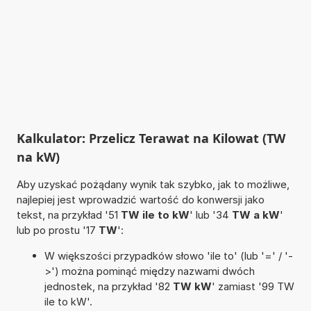
Kalkulator: Przelicz Terawat na Kilowat (TW
na kW)
Aby uzyskać pożądany wynik tak szybko, jak to możliwe,
najlepiej jest wprowadzić wartość do konwersji jako
tekst, na przykład '51
TW ile to kW
' lub '34
TW a kW
'
lub po prostu '17
TW
':
W większości przypadków słowo 'ile to' (lub '=' / '-
>') można pominąć między nazwami dwóch
jednostek, na przykład '82
TW kW
' zamiast '99 TW
ile to kW'.