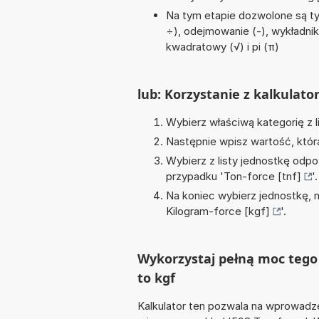
Na tym etapie dozwolone są tyl
÷), odejmowanie (-), wykładnik 
kwadratowy (√) i pi (π)
lub: Korzystanie z kalkulato
Wybierz właściwą kategorię z l
Następnie wpisz wartość, któr
Wybierz z listy jednostkę odpo
przypadku '
Ton-force [tnf]
'.
Na koniec wybierz jednostkę, 
Kilogram-force [kgf]
'.
Wykorzystaj pełną moc tego 
to kgf
Kalkulator ten pozwala na wprowadze