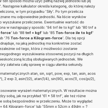
 W ten sposób można użyć pełną nazwę jednostki lub jej
'. Następnie kalkulator określa kategorię, do której należy
eliczona, w tym przypadku 'Siły'. Po tym przelicza
nane mu odpowiednie jednostki. Na liście wyników
 wyszukane przeliczenie. Ewentualnie wartość do
a w następujący sposób: '94 tnf ile to kgf' lub '80 tnf a
-force
' lub '88
tnf = kgf
' lub '85
Ton-force ile to kgf
'
lub '76
Ton-force a Kilogram-force
'. Dla tej opcji
dnajduje, na jaką jednostkę ma konkretnie zostać
zależnie od tego, która z możliwości zostanie
iewygodnego wyszukiwania stosownej pozycji na długich
i nieskończoną liczbą obsługiwanych jednostek. We
tóry załatwia całą sprawę w ciągu ułamka sekundy.
atematycznych atan, sin, sqrt, pow, exp, tan, asin, acos
), 2 exp 3, asin(1/2), atan(1/4), sin(90), acos(1), cos(pi/2),
 stosowanie wyrażeń matematycznych. W rezultacie można
zy sobą, jak na przykład '61 * 58 tnf', ale też różne
ze sobą bezpośrednio w przeliczeniu. Może to wyglądać
e + 64 Kilogram-force' lub '55mm x 52cm x 49dm = ?