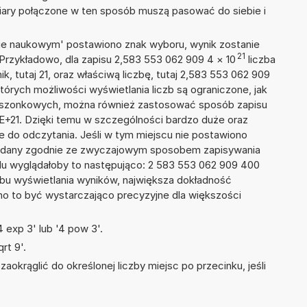
iary połączone w ten sposób muszą pasować do siebie i
isie naukowym' postawiono znak wyboru, wynik zostanie
21
 Przykładowo, dla zapisu 2,583 553 062 909 4
×
10
liczba
k, tutaj 21, oraz właściwą liczbę, tutaj 2,583 553 062 909
tórych możliwości wyświetlania liczb są ograniczone, jak
kieszonkowych, można również zastosować sposób zapisu
4E+21. Dzięki temu w szczególności bardzo duże oraz
ze do odczytania. Jeśli w tym miejscu nie postawiono
podany zgodnie ze zwyczajowym sposobem zapisywania
du wyglądałoby to następująco: 2 583 553 062 909 400
bu wyświetlania wyników, największa dokładność
nno to być wystarczająco precyzyjne dla większości
 exp 3' lub '4 pow 3'.
rt 9'.
okrąglić do określonej liczby miejsc po przecinku, jeśli