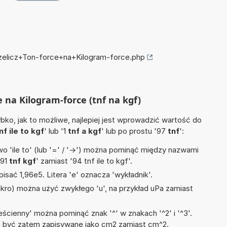
rzelicz+Ton-force+na+Kilogram-force.php
e na Kilogram-force (tnf na kgf)
ko, jak to możliwe, najlepiej jest wprowadzić wartość do
nf ile to kgf
' lub '1
tnf a kgf
' lub po prostu '97
tnf
':
 'ile to' (lub '=' / '->') można pominąć między nazwami
'91
tnf kgf
' zamiast '94 tnf ile to kgf'.
isać 1,96e5. Litera 'e' oznacza 'wykładnik'.
mikro) można użyć zwykłego 'u', na przykład uPa zamiast
ścienny' można pominąć znak '^' w znakach '^2' i '^3'.
być zatem zapisywane jako cm2 zamiast cm^2.