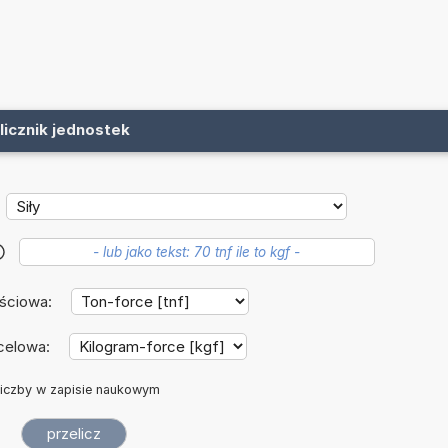
licznik jednostek
?
jściowa:
celowa:
iczby w zapisie naukowym