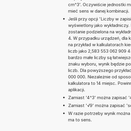
cm^3'. Oczywiście jednostki m
mieć sens w danej kombinacji.
Jeśli przy opcji 'Liczby w zap
wyświetlony jako wykładniczy.
zostanie podzielona na wykładni
4. W przypadku urządzeń, dla k
na przykład w kalkulatorach 
liczb jako 2,583 553 062 909 
bardzo małe liczby są łatwiejs
znaku wyboru, wynik będzie 
liczb. Dla powyższego przykła
000 000. Niezależnie od sposo
kalkulatora to 14 miejsc. Powi
aplikacji.
Zamiast '4^3' można zapisać '4
Zamiast '√9' można zapisać 'sq
W razie potrzeby wynik można za
ma to sens.