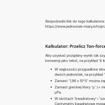
Bezpośredni link do tego kalkulatora:
https://www.jednostek-miary.info/p
Kalkulator: Przelicz Ton-forc
Aby uzyskać pożądany wynik tak szyb
konwersji jako tekst, na przykład '4
t
W większości przypadków słowo
dwóch jednostek, na przykład 
Zamiast '1,96 x 10^5' można zap
Zamiast greckiej litery 'µ' (= 
µPa.
W skrótach 'kwadratowy' i 'sze
Centymetry kwadratowe mogą 