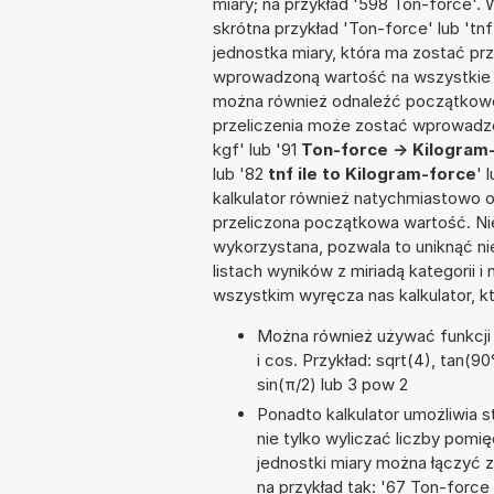
miary; na przykład '598 Ton-force'.
skrótna przykład 'Ton-force' lub 'tnf
jednostka miary, która ma zostać prz
wprowadzoną wartość na wszystkie z
można również odnaleźć początkowo
przeliczenia może zostać wprowadzon
kgf' lub '91
Ton-force -> Kilogram
lub '82
tnf ile to Kilogram-force
' 
kalkulator również natychmiastowo o
przeliczona początkowa wartość. Nie
wykorzystana, pozwala to uniknąć n
listach wyników z miriadą kategorii 
wszystkim wyręcza nas kalkulator, k
Można również używać funkcji m
i cos. Przykład: sqrt(4), tan(90°
sin(π/2) lub 3 pow 2
Ponadto kalkulator umożliwia
nie tylko wyliczać liczby pomięd
jednostki miary można łączyć 
na przykład tak: '67 Ton-forc